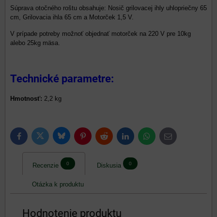
Súprava otočného roštu obsahuje: Nosič grilovacej ihly uhlopriečny 65
cm, Grilovacia ihla 65 cm a Motorček 1,5 V.
V prípade potreby možnoť objednať motorček na 220 V pre 10kg
alebo 25kg mäsa.
Technické parametre:
Hmotnosť:
2,2 kg
Bluesky
Twitter
Facebook
Pinterest
Reddit
LinkedIn
WhatsApp
E-
mail
0
0
Recenzie
Diskusia
Otázka k produktu
Hodnotenie produktu