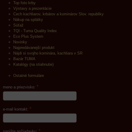
Top foto krby
Výstavy a prezentácie
Cech kachliarov, krbárov a kominárov Slov. republiky
Nákup na splátky
Súťaž
TQI - Tuma Quality Index
Eco Plus System
Novinky
Najpredávanejší produkt
Nájdi si svojho kominára, kachliara v SR
Bazár TUMA
Katalógy (na stiahnutie)
Ostatné formuláre
*
meno a priezvisko:
*
e-mail kontakt:
*
napíšte požiadavku: