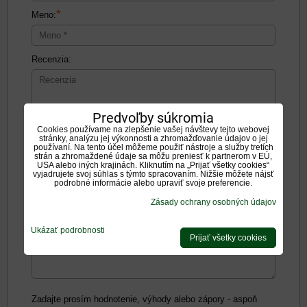
*
Meno:
Recenzia:
Predvoľby súkromia
Cookies používame na zlepšenie vašej návštevy tejto webovej
Pozitíva:
stránky, analýzu jej výkonnosti a zhromažďovanie údajov o jej
používaní. Na tento účel môžeme použiť nástroje a služby tretích
strán a zhromaždené údaje sa môžu preniesť k partnerom v EÚ,
USA alebo iných krajinách. Kliknutím na „Prijať všetky cookies“
vyjadrujete svoj súhlas s týmto spracovaním. Nižšie môžete nájsť
podrobné informácie alebo upraviť svoje preferencie.
Zásady ochrany osobných údajov
Negatíva:
Ukázať podrobnosti
Prijať všetky cookies
Zadajte prosím hodnotenie, výhody alebo zápory - aspoň