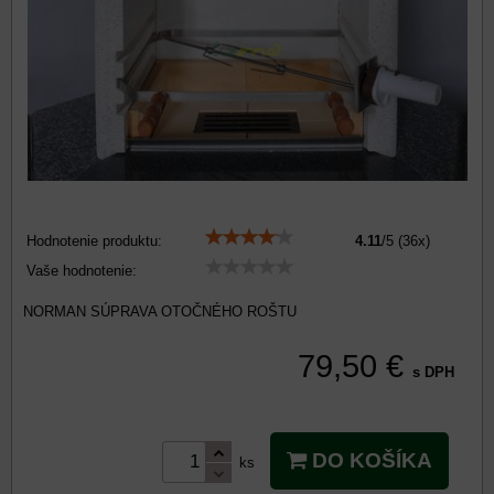
Hodnotenie produktu:
4.11
/
5
(
36
x)
Vaše hodnotenie:
NORMAN SÚPRAVA OTOČNÉHO ROŠTU
79,50 €
s DPH
DO KOŠÍKA
ks