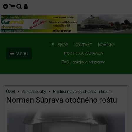
E - SHOP
KONTAKT
NOVINKY
Menu
EXOTICKÁ ZÁHRADA
FAQ - otázky a odpovede
Úvod
Záhradné krby
Príslušenstvo k záhradným krbom
Norman Súprava otočného roštu