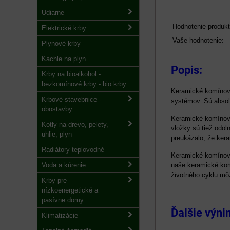
Udiarne
Hodnotenie produkt
Elektrické krby
Vaše hodnotenie:
Plynové krby
Kachle na plyn
Popis:
Krby na bioalkohol -
bezkomínové krby - bio krby
Keramické komínov
Krbové stavebnice -
systémov.
Sú absolú
obostavby
Keramické komínové
Kotly na drevo, pelety,
vložky sú tiež odo
uhlie, plyn
preukázalo, že ke
Radiátory teplovodné
Keramické komínové
Voda a kúrenie
naše keramické ko
životného cyklu mô
Krby pre
nízkoenergetické a
pasívne domy
Ďalšie výn
Klimatizácie