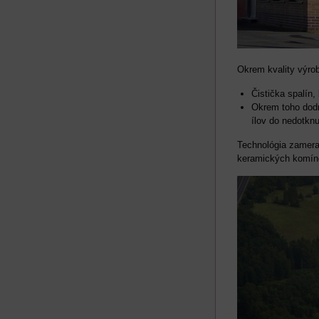
Okrem kvality výrob
Čistička spalín,
Okrem toho dodn
ílov do nedotknu
Technológia zamera
keramických komíno