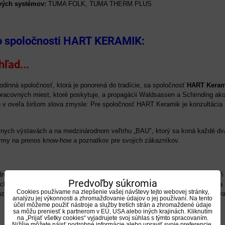
ých systémov:
TUMA FOLK, TUMA THERM PLUS
 o spoločnosti HART KERAMIK:
hľad...
odinná spoločnosť, ktorá je ponorená do tradície, sa spoločnosť
HART Keram
racovných miest, ktoré poskytuje, a propagácii Waldsassen a Schirnding ako
 v oveľa širšom slova zmysle: Pre spoločnosť HART Keramik je konzultácia a
lnych výstavách a na medzinárodnom veľtrhu „BAU", ktorý sa koná každé dva
rmy na prenos know-how a poznatkov pre svojich zákazníkov.
dným cezhraničným sociálnym otázkam a podpora kultúry zohrávajú zároveň kľ
Predvoľby súkromia
ického kostola Márie Loreto v českom meste Starý Hrozňatov pri Chebe bola
Cookies používame na zlepšenie vašej návštevy tejto webovej stránky,
nzorské činnosti zamerané na získavanie finančných prostriedkov na zachova
analýzu jej výkonnosti a zhromažďovanie údajov o jej používaní. Na tento
účel môžeme použiť nástroje a služby tretích strán a zhromaždené údaje
sa môžu preniesť k partnerom v EÚ, USA alebo iných krajinách. Kliknutím
na „Prijať všetky cookies“ vyjadrujete svoj súhlas s týmto spracovaním.
Nižšie môžete nájsť podrobné informácie alebo upraviť svoje preferencie.