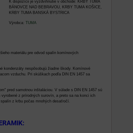
KRBY TUMA
BÁNOVCE NAD BEBRAVOU, KRBY TUMA KOŠICE,
KRBY TUMA BANSKÁ BYSTRICA
Výrobca:
TUMA
jšieho materiálu pre odvod spalín komínových
žné kondenzáty nespôsobujú žiadne škody. Komínové
aľovacom vzduchu. Pri skúškach podľa DIN EN 1457 sa
ňom" pred samotnou inštaláciou. V súlade s DIN EN 1457 sú
ú vyrobené z prírodných surovín, a preto sa na konci ich
 spalín z krbu počas mnohých desaťročí.
KERAMIK: