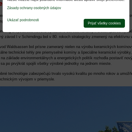
sta...
Zásady ochrany osobných údajov
ne je považovaný za jadro hospodárskeho rastu spoločnosti po druhej sveto
Ukázať podrobnosti
podársky zázrak 50. rokov však čoskoro vyžadoval rozšírenie kapacít.
Prijať všetky cookies
rnding a výstavbou nového výrobného závodu na tehly Poroton (závod II) zač
ný závod I v Schirndingu bol v 80. rokoch strategicky zmenený na efektívnu
vod Waldsassen bol prísne zameraný nielen na výrobu keramických komínových
diálne technické tehly pre priemyselné komíny a špeciálne keramické výrobky,
na základe environmentálnych a energetických politík rozhodla postaviť nov
sa po prvýkrát spojili všetky výrobné jednotky na jednom mieste.
obné technológie zabezpečujú trvalo vysokú kvalitu po mnoho rokov a umožň
echnickým vývojom v priemysle.