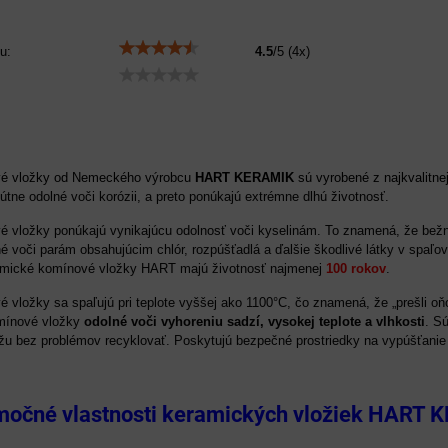
u:
4.5
/
5
(
4
x)
é vložky od Nemeckého výrobcu
HART KERAMIK
sú vyrobené z najkvalitne
tne odolné voči korózii, a preto ponúkajú extrémne dlhú životnosť.
 vložky ponúkajú vynikajúcu odolnosť voči kyselinám. To znamená, že be
lné voči parám obsahujúcim chlór, rozpúšťadlá a ďalšie škodlivé látky v sp
ramické komínové vložky HART majú životnosť najmenej
100 rokov
.
 vložky sa spaľujú pri teplote vyššej ako 1100°C, čo znamená, že „prešli o
mínové vložky
odolné voči vyhoreniu sadzí, vysokej teplote a vlhkosti
. S
žu bez problémov recyklovať. Poskytujú bezpečné prostriedky na vypúšťanie
imočné vlastnosti keramických vložiek HART 