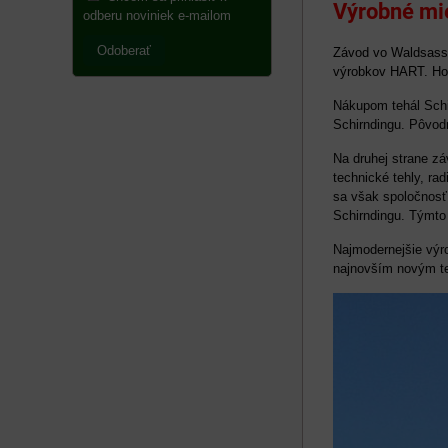
Výrobné mie
odberu noviniek e-mailom
Odoberať
Závod vo Waldsasse
výrobkov HART. Hos
Nákupom tehál Schi
Schirndingu. Pôvod
Na druhej strane zá
technické tehly, ra
sa však spoločnosť 
Schirndingu. Týmto 
Najmodernejšie výr
najnovším novým t