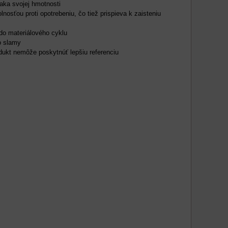
aka svojej hmotnosti
ťou proti opotrebeniu, čo tiež prispieva k zaisteniu
 do materiálového cyklu
o slamy
ukt nemôže poskytnúť lepšiu referenciu