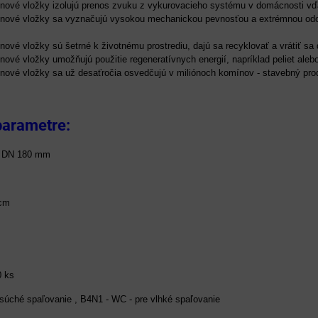
ové vložky izolujú prenos zvuku z vykurovacieho systému v domácnosti vď
ové vložky sa vyznačujú vysokou mechanickou pevnosťou a extrémnou odolnos
ové vložky sú šetrné k životnému prostrediu, dajú sa recyklovať a vrátiť sa
ové vložky umožňujú použitie regeneratívnych energií, napríklad peliet aleb
ové vložky sa už desaťročia osvedčujú v miliónoch komínov - stavebný prod
parametre:
:
DN 180 mm
cm
 ks
súché spaľovanie , B4N1 - WC - pre vlhké spaľovanie