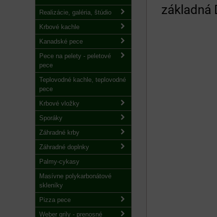
základná
Realizácie, galéria, štúdio
Krbové kachle
Kanadské pece
Pece na pelety - peletové
pece
Teplovodné kachle, teplovodné
pece
Krbové vložky
Sporáky
Záhradné krby
Záhradné doplnky
Palmy-cykasy
Masívne polykarbonátové
skleníky
Pizza pece
Weber grily - prenosné