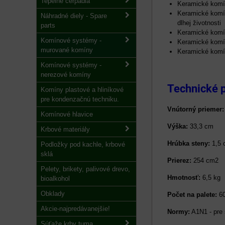
Tepelné čerpadlá
Keramické komín
Keramické komín
Náhradné diely - Spare
dlhej životnosti
parts
Keramické komín
Komínové systémy -
Keramické komín
murované komíny
Keramické komín
Komínové systémy -
nerezové komíny
Technické 
Komíny plastové a hliníkové
pre kondenzačnú techniku.
Vnútorný priemer
Komínové hlavice
Výška:
33,3 cm
Krbové materiály
Hrúbka steny:
1,5 
Podložky pod kachle, krbové
sklá
Prierez:
254 cm2
Pelety, brikety, palivové drevo,
Hmotnosť:
6,5 kg
bioalkohol
Obklady
Počet na palete:
60
Akcie-najpredávanejšie!
Normy:
A1N1 - pre 
Súťaže krby tuma