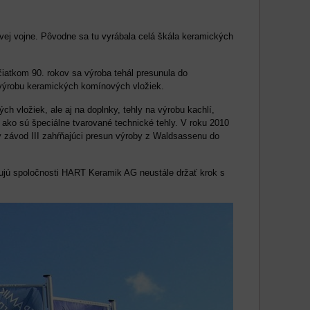
vej vojne. Pôvodne sa tu vyrábala celá škála keramických
iatkom 90. rokov sa výroba tehál presunula do
 výrobu keramických komínových vložiek.
 vložiek, ale aj na doplnky, tehly na výrobu kachlí,
 ako sú špeciálne tvarované technické tehly. V roku 2010
ý závod III zahŕňajúci presun výroby z Waldsassenu do
ujú spoločnosti HART Keramik AG neustále držať krok s