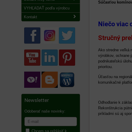
Súčasťou komínov
VYHĽADAŤ podľa výrobcu
Kontakt
Niečo viac
Stručný pre
Ako stredne veľká r
výrobkov, ochrane p
podnikateľskú úlohu
prioritou.
Účasťou na regioná
komunikačné platfo
Newsletter
Odhodlanie k zákla
Rekonštrukcia pútn
Odoberať naše novinky:
príkladmi sú aj spo
Chcem sa prihlásiť k