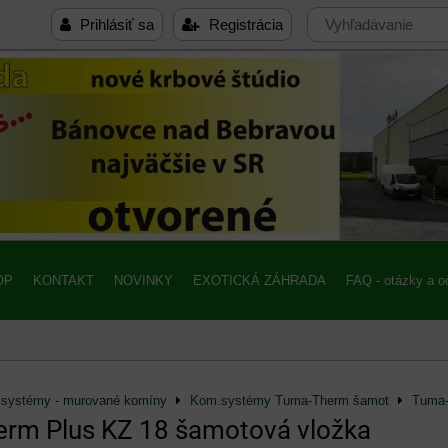
Prihlásiť sa
Registrácia
OP
KONTAKT
NOVINKY
EXOTICKÁ ZÁHRADA
FAQ - otázky a 
systémy - murované komíny
Kom.systémy Tuma-Therm šamot
Tuma-
rm Plus KZ 18 šamotová vložka