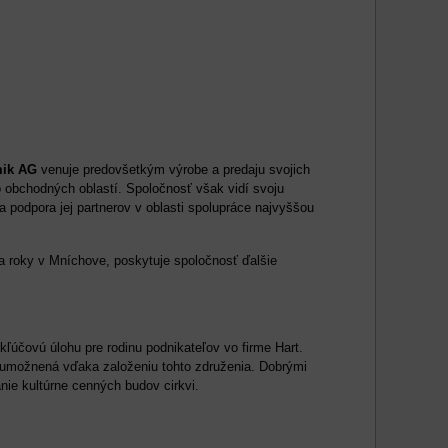
ik AG
venuje predovšetkým výrobe a predaju svojich
 obchodných oblastí. Spoločnosť však vidí svoju
 podpora jej partnerov v oblasti spolupráce najvyššou
 roky v Mníchove, poskytuje spoločnosť ďalšie
účovú úlohu pre rodinu podnikateľov vo firme Hart.
 umožnená vďaka založeniu tohto združenia. Dobrými
nie kultúrne cenných budov cirkvi.