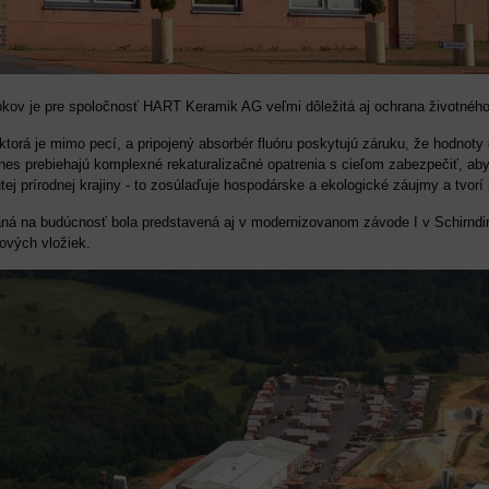
kov je pre spoločnosť HART Keramik AG veľmi dôležitá aj ochrana životného 
 ktorá je mimo pecí, a pripojený absorbér fluóru poskytujú záruku, že hodnot
es prebiehajú komplexné rekaturalizačné opatrenia s cieľom zabezpečiť, aby
tej prírodnej krajiny - to zosúlaďuje hospodárske a ekologické záujmy a tvorí 
ná na budúcnosť bola predstavená aj v modernizovanom závode I v Schirnding
vých vložiek.