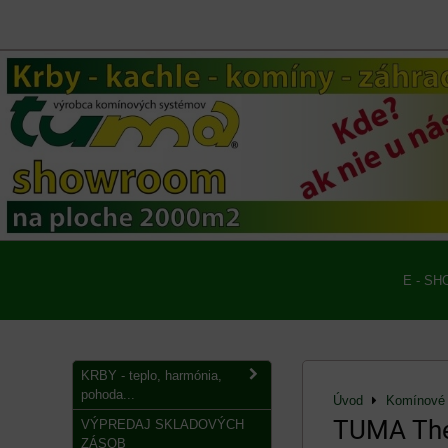
E - SH
KRBY - teplo, harmónia,
pohoda...
Úvod
Komínové 
TUMA The
VÝPREDAJ SKLADOVÝCH
ZÁSOB