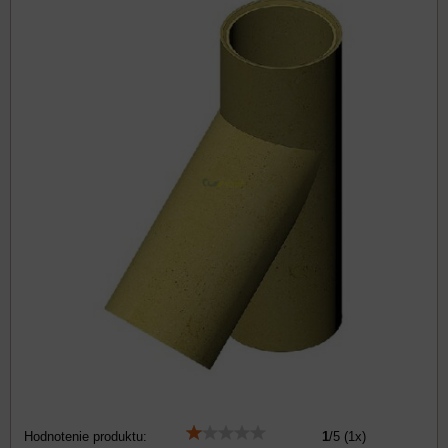
Hodnotenie produktu:
1
/
5
(
1
x)