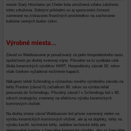
meste Starý Hrozňatov pri Chebe bola umožnená vďaka založeniu
tohto združenia. Dobrými príkladmi sú aj sponzorské činnosti
zamerané na získavanie finančných prostriedkov na zachovanie
kultúrne cenných budov cirkvi.
Výrobné miesta...
Závod vo Waldsassene je považovaný za jadro hospodárskeho rastu
spoločnosti po druhej svetovej vojne. Pôvodne sa tu vyrábala celá
škála keramických výrobkov HART. Hospodársky zázrak 50. rokov
však čoskoro vyžadoval rozšírenie kapacít.
Nákupom tehál Schirnding a výstavbou nového výrobného závodu na
tehly Poroton (závod II) začiatkom 90. rokov sa výroba tehál
presunula do Schirndingu. Pôvodný závod I v Schirndingu bol v 80.
rokoch strategicky zmenený na efektívnu výrobu keramických
komínových vložiek.
Na druhej strane závod Waldsassen bol prísne zameraný nielen na
výrobu keramických komínových vložiek, ale aj na doplnky, tehly na
výrobu kachlí, technické tehly, radiálne technické tehly pre
priemyselné komíny a špeciálne keramické výrobky, ako sú špeciálne