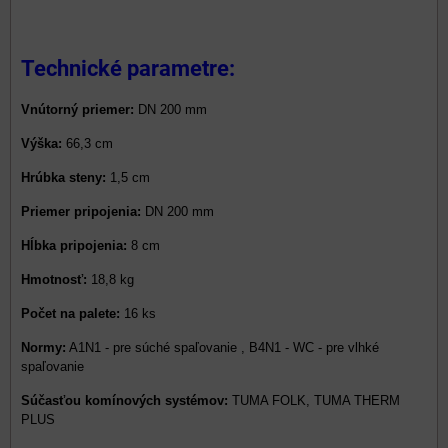
Technické parametre:
Vnútorný priemer:
DN 200 mm
Výška:
66,3 cm
Hrúbka steny:
1,5 cm
Priemer pripojenia:
DN 200 mm
Hĺbka pripojenia:
8 cm
Hmotnosť:
18,8 kg
Počet na palete:
16 ks
Normy:
A1N1 - pre súché spaľovanie , B4N1 - WC - pre vlhké
spaľovanie
Súčasťou komínových systémov:
TUMA FOLK, TUMA THERM
PLUS