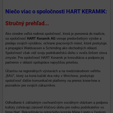
Niečo viac o spoločnosti HART KERAMIK:
Stručný prehľad...
Ako stredne veľká rodinná spoločnosť, ktorá je ponorená do tradície,
sa spoločnosť
HART Keramik AG
venuje predovšetkým výrobe a
predaju svojich výrobkov, ochrane pracovných miest, ktoré poskytuje,
a propagácii Waldsassen a Schirnding ako obchodných oblastí.
Spoločnosť však vidí svoju podnikateľskú úlohu v oveľa širšom slova
zmysle: Pre spoločnosť HART Keramik je konzultácia a podpora jej
partnerov v oblasti spolupráce najvyššou prioritou.
Účasťou na regionálnych výstavách a na medzinárodnom veľtrhu
„BAU", ktorý sa koná každé dva roky v Mníchove, poskytuje
spoločnosť ďalšie komunikačné platformy na prenos know-how a
poznatkov pre svojich zákazníkov.
Odhodlanie k základným cezhraničným sociálnym otázkam a podpora
kultúry zohrávajú zároveň kľúčovú úlohu pre rodinu podnikateľov vo
firme Hart. Rekonštrukcia pútnického kostola Márie Loreto v českom