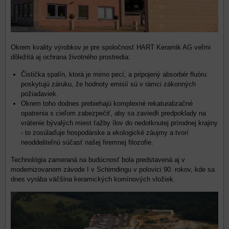
Okrem kvality výrobkov je pre spoločnosť HART Keramik AG veľmi
dôležitá aj ochrana životného prostredia:
Čistička spalín, ktorá je mimo pecí, a pripojený absorbér fluóru
poskytujú záruku, že hodnoty emisií sú v rámci zákonných
požiadaviek.
Okrem toho dodnes prebiehajú komplexné rekaturalizačné
opatrenia s cieľom zabezpečiť, aby sa zaviedli predpoklady na
vrátenie bývalých miest ťažby ílov do nedotknutej prírodnej krajiny
- to zosúlaďuje hospodárske a ekologické záujmy a tvorí
neoddeliteľnú súčasť našej firemnej filozofie.
Technológia zameraná na budúcnosť bola predstavená aj v
modernizovanom závode I v Schirndingu v polovici 90. rokov, kde sa
dnes vyrába väčšina keramických komínových vložiek.