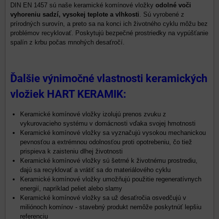
DIN EN 1457 sú naše keramické komínové vložky
odolné voči
vyhoreniu sadzí, vysokej teplote a vlhkosti
. Sú vyrobené z
prírodných surovín, a preto sa na konci ich životného cyklu môžu bez
problémov recyklovať. Poskytujú bezpečné prostriedky na vypúšťanie
spalín z krbu počas mnohých desaťročí.
Ďalšie výnimočné vlastnosti keramických
vložiek HART KERAMIK:
Keramické komínové vložky izolujú prenos zvuku z
vykurovacieho systému v domácnosti vďaka svojej hmotnosti
Keramické komínové vložky sa vyznačujú vysokou mechanickou
pevnosťou a extrémnou odolnosťou proti opotrebeniu, čo tiež
prispieva k zaisteniu dlhej životnosti
Keramické komínové vložky sú šetrné k životnému prostrediu,
dajú sa recyklovať a vrátiť sa do materiálového cyklu
Keramické komínové vložky umožňujú použitie regeneratívnych
energií, napríklad peliet alebo slamy
Keramické komínové vložky sa už desaťročia osvedčujú v
miliónoch komínov - stavebný produkt nemôže poskytnúť lepšiu
referenciu