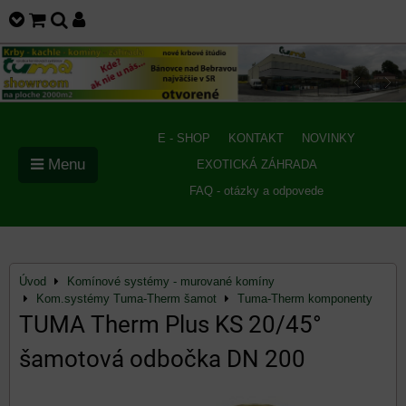
E - SHOP
KONTAKT
NOVINKY
Menu
EXOTICKÁ ZÁHRADA
FAQ - otázky a odpovede
Úvod
Komínové systémy - murované komíny
Kom.systémy Tuma-Therm šamot
Tuma-Therm komponenty
TUMA Therm Plus KS 20/45°
šamotová odbočka DN 200