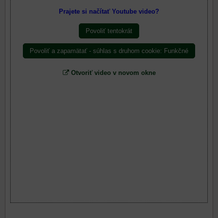
Prajete si načítať Youtube video?
Povoliť tentokrát
Povoliť a zapamätať - súhlas s druhom cookie: Funkčné
Otvoriť video v novom okne