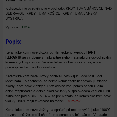
KRBY TUMA BÁNOVCE NAD
BEBRAVOU, KRBY TUMA KOŠICE, KRBY TUMA BANSKÁ
BYSTRICA
Výrobca:
TUMA
Popis:
Keramické komínové vložky od Nemeckého výrobcu
HART
KERAMIK
sú vyrobené z najkvalitnejšieho materiálu pre odvod spalín
komínových systémov.
Sú absolútne odolné voči korózii, a preto
ponúkajú extrémne dlhú životnosť.
Keramické komínové vložky ponúkajú vynikajúcu odolnosť voči
kyselinám. To znamená, že bežné kondenzáty nespôsobujú žiadne
škody. Komínové vložky sú tiež odolné voči parám obsahujúcim
chlór, rozpúšťadlá a ďalšie škodlivé látky v spaľovacom vzduchu. Pri
skúškach podľa DIN EN 1457 sa preukázalo, že keramické komínové
vložky HART majú životnosť najmenej
100 rokov
.
Keramické komínové vložky sa spaľujú pri teplote vyššej ako 1100°C,
čo znamená, že „prešli oňom" pred samotnou inštaláciou. V súlade s