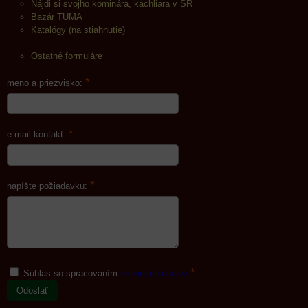
Nájdi si svojho kominára, kachliara v SR
Bazár TUMA
Katalógy (na stiahnutie)
Ostatné formuláre
*
meno a priezvisko:
*
e-mail kontakt:
*
napíšte požiadavku:
*
Súhlas so spracovaním
osobných údajov
Odoslať