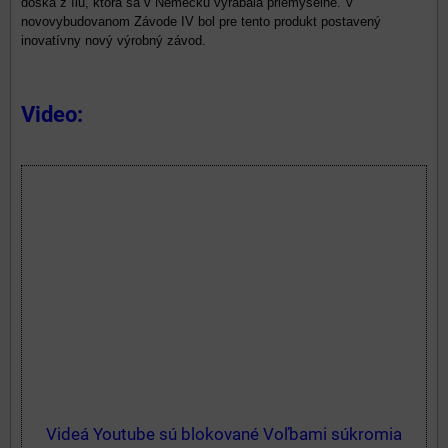
doska z ílu, ktorá sa v Nemecku vyrábala priemyselne. V
novovybudovanom Závode IV bol pre tento produkt postavený
inovatívny nový výrobný závod.
Video:
Videá Youtube sú blokované Voľbami súkromia