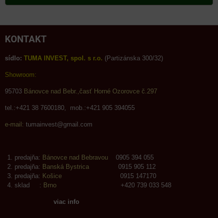
KONTAKT
sídlo:
TUMA INVEST, spol. s r.o.
(Partizánska 300/32)
Showroom:
95703
Bánovce nad Bebr.,časť Horné Ozorovce č.297
tel.:+421 38 7600180, mob.:+421 905 394055
e-mail:
tumainvest@gmail.com
predajňa:
Bánovce nad Bebravou
0905 394 055
predajňa:
Banská Bystrica
0915 905 112
predajňa:
Košice
0915 147170
sklad :
Brno
+420 739 033 548
viac info