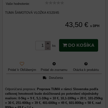
Vaše hodnotenie:
TUMA ŠAMOTOVÁ VLOŽKA KS20/45
43,50 €
s DPH
DO KOŠÍKA
ks
Pridať k Obľúbeným
Pridať do zoznamu
Otázka k produktu
Doručenia
Preprava TUMA v rámci Slovenska podľa
celkovej hmotnosti bude doúčtovaná po potvrdení objednávky
mailom: 0-5kg = 9 €, 5,1-10kg = 10 €, 10,1-100kg = 20 €, 101-250kg
= 30 €, 251-400kg = 39 €, 401-600kg = 49 €, 601-800kg = 58 €, nad
800kg = 69 €
•
0 €
•