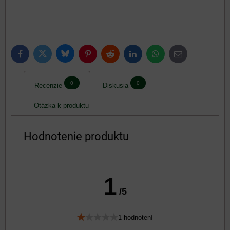
Bluesky
Twitter
Facebook
Pinterest
Reddit
LinkedIn
WhatsApp
E-
mail
0
0
Recenzie
Diskusia
Otázka k produktu
Hodnotenie produktu
1
/5
1 hodnotení