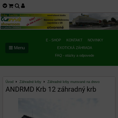
E - SHOP
KONTAKT
NOVINKY
Menu
EXOTICKÁ ZÁHRADA
FAQ - otázky a odpovede
Úvod
Záhradné krby
Záhradné krby murované na drevo
ANDRMD Krb 12 záhradný krb