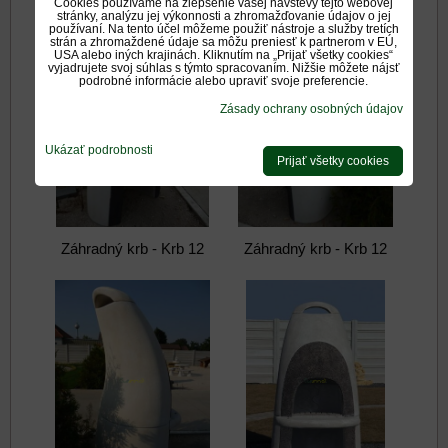
Cookies používame na zlepšenie vašej návštevy tejto webovej
stránky, analýzu jej výkonnosti a zhromažďovanie údajov o jej
používaní. Na tento účel môžeme použiť nástroje a služby tretích
strán a zhromaždené údaje sa môžu preniesť k partnerom v EÚ,
USA alebo iných krajinách. Kliknutím na „Prijať všetky cookies“
vyjadrujete svoj súhlas s týmto spracovaním. Nižšie môžete nájsť
podrobné informácie alebo upraviť svoje preferencie.
Zásady ochrany osobných údajov
Ukázať podrobnosti
Prijať všetky cookies
Záhradný krb - Krb 12
Záhradný krb - Krb 12