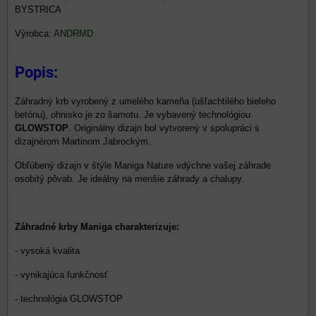
BYSTRICA
Výrobca:
ANDRMD
Popis:
Záhradný krb vyrobený z umelého kameňa (ušľachtilého bieleho
betónu), ohnisko je zo šamotu. Je vybavený technológiou
GLOWSTOP
. Originálny dizajn bol vytvorený v spolupráci s
dizajnérom Martinom Jabrockým.
Obľúbený dizajn v štýle Maniga Nature vdýchne vašej záhrade
osobitý pôvab. Je ideálny na menšie záhrady a chalupy.
Záhradné krby Maniga charakterizuje:
- vysoká kvalita
- vynikajúca funkčnosť
- technológia GLOWSTOP