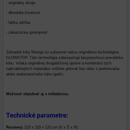
- originálny dizajn
- dlhodobá životnosť
- ľahka údržba
- zákaznícka spokojnosť
Záhradné krby Maniga sú vybavené našou originálnou technológiou
GLOWSTOP. Táto technológia zabezpečuje bezporuchovú prevádzku
krbu. Vďaka originálnej dvojplášťovej úprave a kombinácii tých
najkvalitnejších materiálov môžete grilovať bez obáv z prehrievania
alebo nedostatočného ťahu spalín.
Možnosť objednať aj s inštaláciou.
Technické parametre:
Rozmery:
210 x 110 x 125 cm (V x Š x H)