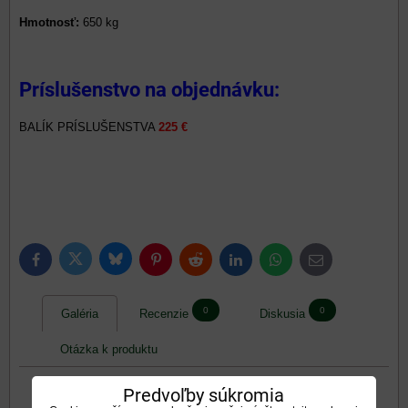
Hmotnosť:
650 kg
Príslušenstvo na objednávku:
BALÍK PRÍSLUŠENSTVA
225 €
Bluesky
Twitter
Facebook
Pinterest
Reddit
LinkedIn
WhatsApp
E-
mail
0
0
Galéria
Recenzie
Diskusia
Otázka k produktu
Predvoľby súkromia
Galéria