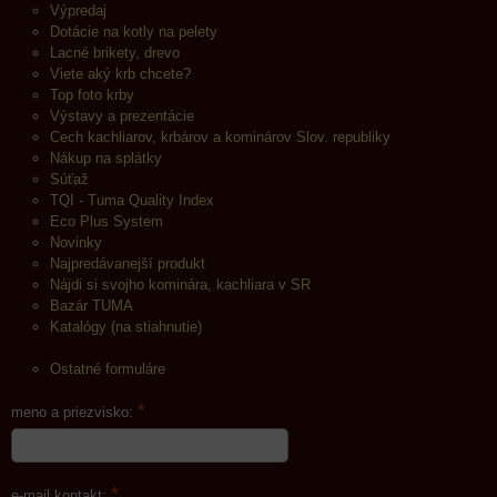
Výpredaj
Dotácie na kotly na pelety
Lacné brikety, drevo
Viete aký krb chcete?
Top foto krby
Výstavy a prezentácie
Cech kachliarov, krbárov a kominárov Slov. republiky
Nákup na splátky
Súťaž
TQI - Tuma Quality Index
Eco Plus System
Novinky
Najpredávanejší produkt
Nájdi si svojho kominára, kachliara v SR
Bazár TUMA
Katalógy (na stiahnutie)
Ostatné formuláre
*
meno a priezvisko:
*
e-mail kontakt: