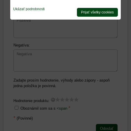
Ukázať podrobnosti
Pozitíva:
Prijať všetky cookies
Negatíva:
Zadajte prosím hodnotenie, výhody alebo zápory - aspoň
jedna položka je povinná.
Hodnotenie produktu:
*
Oboznámil som sa s
<span
*
(Povinné)
Odoslať