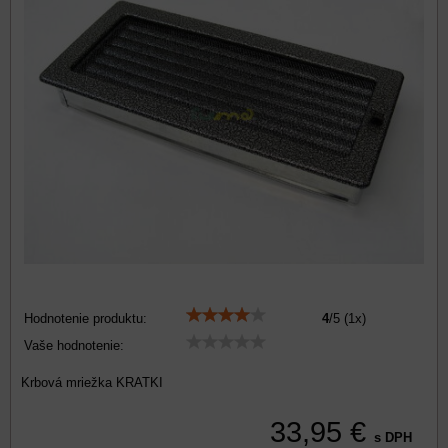
Hodnotenie produktu:
4
/
5
(
1
x)
Vaše hodnotenie:
Krbová mriežka KRATKI
33,95 €
s DPH