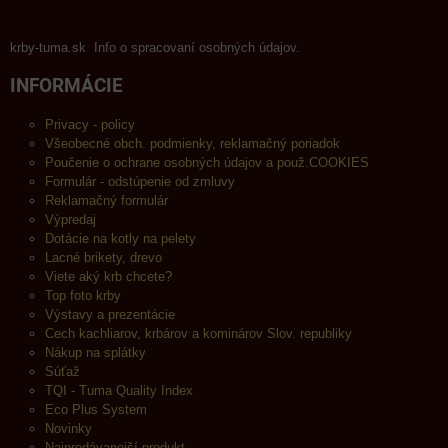
krby-tuma.sk Info o spracovaní osobných údajov.
INFORMÁCIE
Privacy - policy
Všeobecné obch. podmienky, reklamačný poriadok
Poučenie o ochrane osobných údajov a použ.COOKIES
Formulár - odstúpenie od zmluvy
Reklamačný formulár
Výpredaj
Dotácie na kotly na pelety
Lacné brikety, drevo
Viete aký krb chcete?
Top foto krby
Výstavy a prezentácie
Cech kachliarov, krbárov a kominárov Slov. republiky
Nákup na splátky
Súťaž
TQI - Tuma Quality Index
Eco Plus System
Novinky
Najpredávanejší produkt