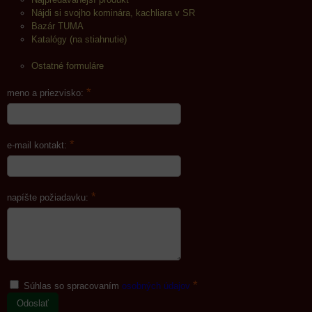
Nájdi si svojho kominára, kachliara v SR
Bazár TUMA
Katalógy (na stiahnutie)
Ostatné formuláre
*
meno a priezvisko:
*
e-mail kontakt:
*
napíšte požiadavku:
*
Súhlas so spracovaním
osobných údajov
Odoslať