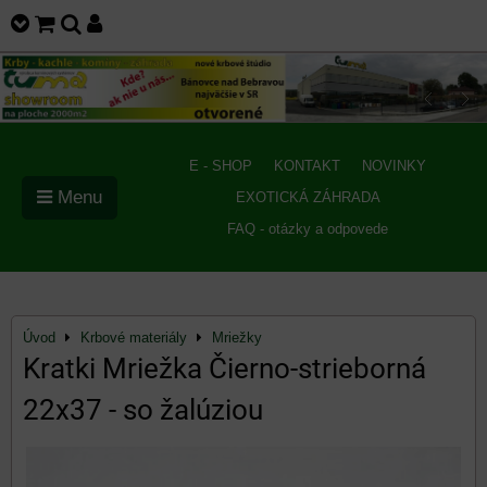
E - SHOP
KONTAKT
NOVINKY
Menu
EXOTICKÁ ZÁHRADA
FAQ - otázky a odpovede
Úvod
Krbové materiály
Mriežky
Kratki Mriežka Čierno-strieborná
22x37 - so žalúziou