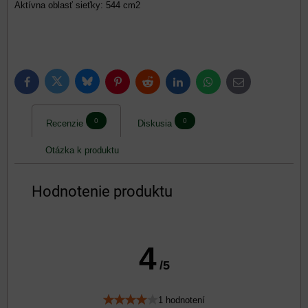
Aktívna oblasť sieťky: 544 cm2
Bluesky
Twitter
Facebook
Pinterest
Reddit
LinkedIn
WhatsApp
E-
mail
0
0
Recenzie
Diskusia
Otázka k produktu
Hodnotenie produktu
4
/5
1 hodnotení