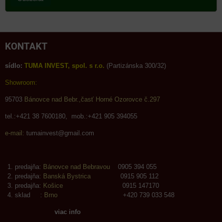
KONTAKT
sídlo:
TUMA INVEST, spol. s r.o.
(Partizánska 300/32)
Showroom:
95703
Bánovce nad Bebr.,časť Horné Ozorovce č.297
tel.:+421 38 7600180, mob.:+421 905 394055
e-mail:
tumainvest@gmail.com
predajňa:
Bánovce nad Bebravou
0905 394 055
predajňa:
Banská Bystrica
0915 905 112
predajňa:
Košice
0915 147170
sklad :
Brno
+420 739 033 548
viac info