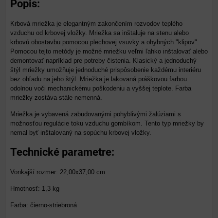
Popis:
Krbová mriežka je elegantným zakončením rozvodov teplého
vzduchu od krbovej vložky. Mriežka sa inštaluje na stenu alebo
krbovú obostavbu pomocou plechovej vsuvky a ohybných "klipov".
Pomocou tejto metódy je možné mriežku veľmi ľahko inštalovať alebo
demontovať napríklad pre potreby čistenia. Klasický a jednoduchý
štýl mriežky umožňuje jednoduché prispôsobenie každému interiéru
bez ohľadu na jeho štýl. Mriežka je lakovaná práškovou farbou
odolnou voči mechanickému poškodeniu a vyššej teplote. Farba
mriežky zostáva stále nemenná.
Mriežka je vybavená zabudovanými pohyblivými žalúziami s
možnosťou regulácie toku vzduchu gombíkom. Tento typ mriežky by
nemal byť inštalovaný na sopúchu krbovej vložky.
Technické parametre:
Vonkajší rozmer: 22,00x37,00 cm
Hmotnosť: 1,3 kg
Farba: čierno-striebroná