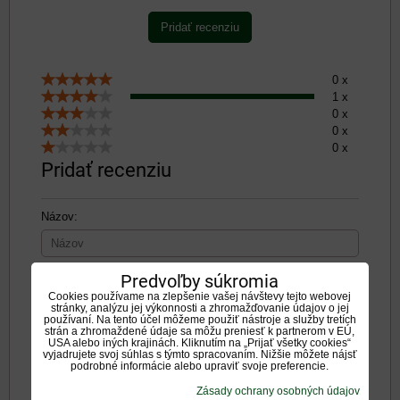
Pridať recenziu
0 x
1 x
0 x
0 x
0 x
Pridať recenziu
Názov:
*
Meno:
Predvoľby súkromia
Cookies používame na zlepšenie vašej návštevy tejto webovej
stránky, analýzu jej výkonnosti a zhromažďovanie údajov o jej
používaní. Na tento účel môžeme použiť nástroje a služby tretích
strán a zhromaždené údaje sa môžu preniesť k partnerom v EÚ,
Recenzia:
USA alebo iných krajinách. Kliknutím na „Prijať všetky cookies“
vyjadrujete svoj súhlas s týmto spracovaním. Nižšie môžete nájsť
podrobné informácie alebo upraviť svoje preferencie.
Zásady ochrany osobných údajov