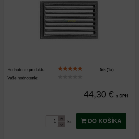
Hodnotenie produktu:
5
/
5
(
1
x)
Vaše hodnotenie:
44,30 €
s DPH
DO KOŠÍKA
ks