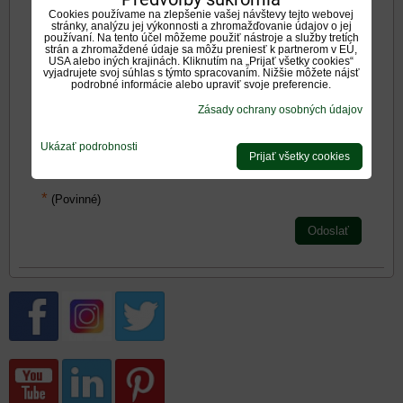
Cookies používame na zlepšenie vašej návštevy tejto webovej
stránky, analýzu jej výkonnosti a zhromažďovanie údajov o jej
používaní. Na tento účel môžeme použiť nástroje a služby tretích
strán a zhromaždené údaje sa môžu preniesť k partnerom v EÚ,
USA alebo iných krajinách. Kliknutím na „Prijať všetky cookies“
vyjadrujete svoj súhlas s týmto spracovaním. Nižšie môžete nájsť
Zadajte prosím hodnotenie, výhody alebo zápory - aspoň
podrobné informácie alebo upraviť svoje preferencie.
jedna položka je povinná.
Zásady ochrany osobných údajov
Hodnotenie produktu:
Ukázať podrobnosti
Prijať všetky cookies
*
Oboznámil som sa s
<span
*
(Povinné)
Odoslať