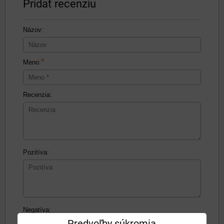
Pridať recenziu
Názov:
*
Meno:
Recenzia:
Pozitíva:
Negatíva:
Predvoľby súkromia