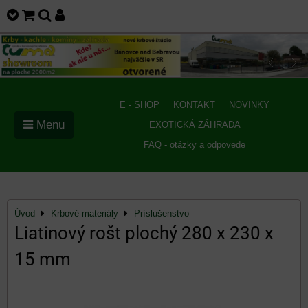
E - SHOP
KONTAKT
NOVINKY
Menu
EXOTICKÁ ZÁHRADA
FAQ - otázky a odpovede
Úvod
Krbové materiály
Príslušenstvo
Liatinový rošt plochý 280 x 230 x
15 mm