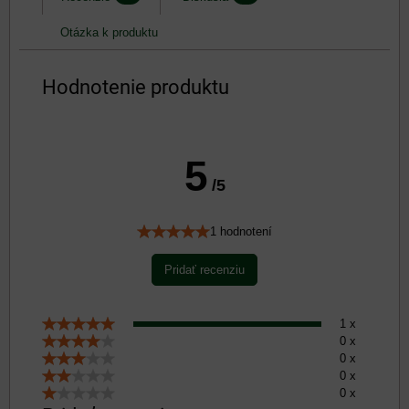
Otázka k produktu
Hodnotenie produktu
5
/5
1 hodnotení
Pridať recenziu
1 x
0 x
0 x
0 x
0 x