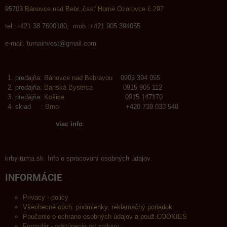
95703
Bánovce nad Bebr.,časť Horné Ozorovce č.297
tel.:+421 38 7600180, mob.:+421 905 394055
e-mail:
tumainvest@gmail.com
predajňa:
Bánovce nad Bebravou
0905 394 055
predajňa:
Banská Bystrica
0915 905 112
predajňa:
Košice
0915 147170
sklad :
Brno
+420 739 033 548
viac info
krby-tuma.sk Info o spracovaní osobných údajov.
INFORMÁCIE
Privacy - policy
Všeobecné obch. podmienky, reklamačný poriadok
Poučenie o ochrane osobných údajov a použ.COOKIES
Formulár - odstúpenie od zmluvy