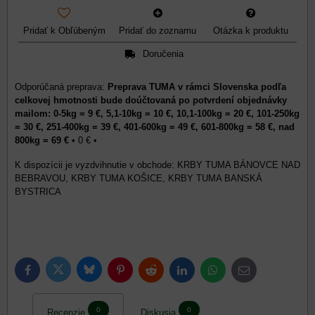
Pridať k Obľúbeným
Pridať do zoznamu
Otázka k produktu
Doručenia
Preprava TUMA v rámci Slovenska podľa
celkovej hmotnosti bude doúčtovaná po potvrdení objednávky
mailom: 0-5kg = 9 €, 5,1-10kg = 10 €, 10,1-100kg = 20 €, 101-250kg
= 30 €, 251-400kg = 39 €, 401-600kg = 49 €, 601-800kg = 58 €, nad
800kg = 69 €
•
0 €
•
KRBY TUMA BÁNOVCE NAD
BEBRAVOU, KRBY TUMA KOŠICE, KRBY TUMA BANSKÁ
BYSTRICA
Bluesky
Twitter
Facebook
Pinterest
Reddit
LinkedIn
WhatsApp
E-
mail
0
0
Recenzie
Diskusia