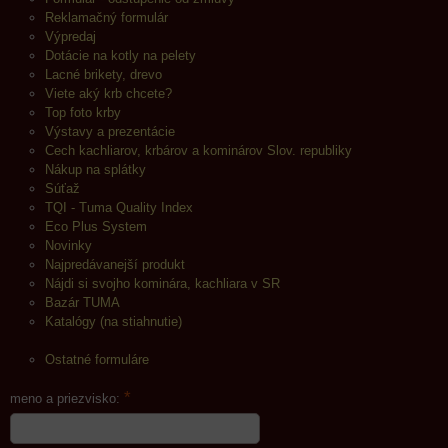
Reklamačný formulár
Výpredaj
Dotácie na kotly na pelety
Lacné brikety, drevo
Viete aký krb chcete?
Top foto krby
Výstavy a prezentácie
Cech kachliarov, krbárov a kominárov Slov. republiky
Nákup na splátky
Súťaž
TQI - Tuma Quality Index
Eco Plus System
Novinky
Najpredávanejší produkt
Nájdi si svojho kominára, kachliara v SR
Bazár TUMA
Katalógy (na stiahnutie)
Ostatné formuláre
*
meno a priezvisko: