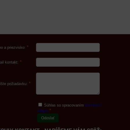
*
o a priezvisko:
*
ail kontakt:
*
íšte požiadavku:
Súhlas so spracovaním
osobných
*
údajov
Odoslať