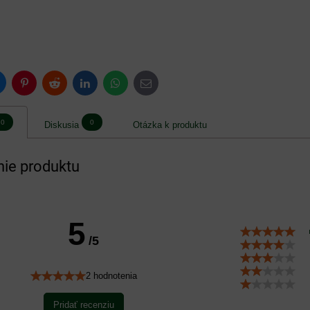
luesky
Pinterest
Reddit
LinkedIn
WhatsApp
E-
mail
0
0
Diskusia
Otázka k produktu
ie produktu
5
/5
2 hodnotenia
Pridať recenziu