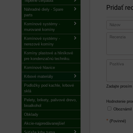
Tepelné čerpadlá
Pridať re
Náhradné diely - Spare
parts
Komínové systémy -
murované komíny
Komínové systémy -
nerezové komíny
Komíny plastové a hliníkové
pre kondenzačnú techniku.
Komínové hlavice
Krbové materiály
Podložky pod kachle, krbové
Zadajte prosím 
sklá
Pelety, brikety, palivové drevo,
Hodnotenie pro
bioalkohol
Oboznámil
Obklady
*
(Povinné)
Akcie-najpredávanejšie!
Súťaže krby tuma