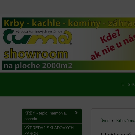
E - SH
KRBY - teplo, harmónia,
pohoda...
Úvod
Krbové mat
VÝPREDAJ SKLADOVÝCH
ZÁSOB