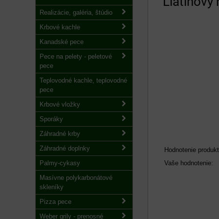
Liatinový
Realizácie, galéria, štúdio
Krbové kachle
Kanadské pece
Pece na pelety - peletové
pece
Teplovodné kachle, teplovodné
pece
Krbové vložky
Sporáky
Záhradné krby
Záhradné doplnky
Hodnotenie produkt
Palmy-cykasy
Vaše hodnotenie:
Masívne polykarbonátové
skleníky
Pizza pece
Weber grily - prenosné