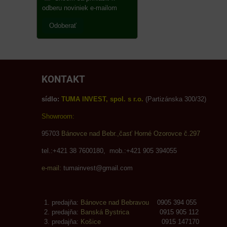
odberu noviniek e-mailom
Odoberať
KONTAKT
sídlo:
TUMA INVEST, spol. s r.o.
(Partizánska 300/32)
Showroom:
95703
Bánovce nad Bebr.,časť Horné Ozorovce č.297
tel.:+421 38 7600180, mob.:+421 905 394055
e-mail:
tumainvest@gmail.com
predajňa:
Bánovce nad Bebravou
0905 394 055
predajňa:
Banská Bystrica
0915 905 112
predajňa:
Košice
0915 147170