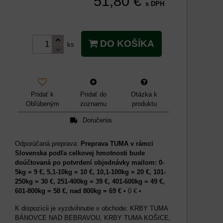
51,80 €
s DPH
DO KOŠÍKA
ks
Pridať k
Pridať do
Otázka k
Obľúbeným
zoznamu
produktu
Doručenia
Preprava TUMA v rámci
Slovenska podľa celkovej hmotnosti bude
doúčtovaná po potvrdení objednávky mailom: 0-
5kg = 9 €, 5,1-10kg = 10 €, 10,1-100kg = 20 €, 101-
250kg = 30 €, 251-400kg = 39 €, 401-600kg = 49 €,
601-800kg = 58 €, nad 800kg = 69 €
•
0 €
•
KRBY TUMA
BÁNOVCE NAD BEBRAVOU, KRBY TUMA KOŠICE,