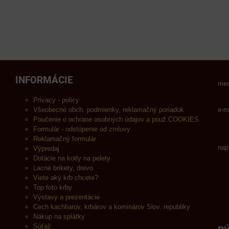
INFORMÁCIE
men
Privacy - policy
Všeobecné obch. podmienky, reklamačný poriadok
e-m
Poučenie o ochrane osobných údajov a použ.COOKIES
Formulár - odstúpenie od zmluvy
Reklamačný formulár
nap
Výpredaj
Dotácie na kotly na pelety
Lacné brikety, drevo
Viete aký krb chcete?
Top foto krby
Výstavy a prezentácie
Cech kachliarov, krbárov a kominárov Slov. republiky
Nákup na splátky
Súťaž