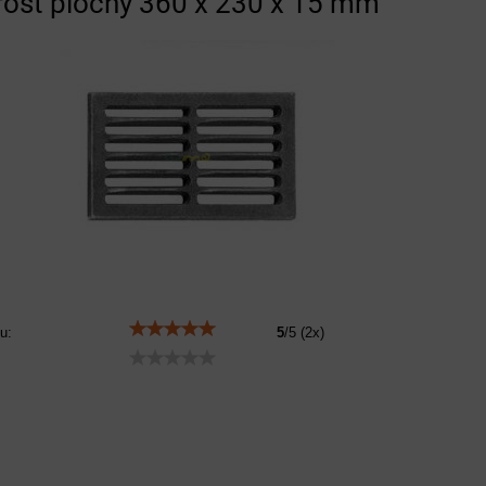
 rošt plochý 360 x 230 x 15 mm
u:
5
/
5
(
2
x)