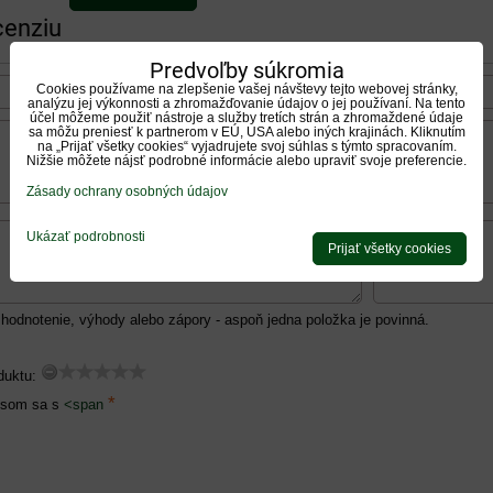
cenziu
Predvoľby súkromia
Cookies používame na zlepšenie vašej návštevy tejto webovej stránky,
analýzu jej výkonnosti a zhromažďovanie údajov o jej používaní. Na tento
účel môžeme použiť nástroje a služby tretích strán a zhromaždené údaje
sa môžu preniesť k partnerom v EÚ, USA alebo iných krajinách. Kliknutím
na „Prijať všetky cookies“ vyjadrujete svoj súhlas s týmto spracovaním.
Nižšie môžete nájsť podrobné informácie alebo upraviť svoje preferencie.
Zásady ochrany osobných údajov
Ukázať podrobnosti
Prijať všetky cookies
hodnotenie, výhody alebo zápory - aspoň jedna položka je povinná.
duktu:
*
 som sa s
<span