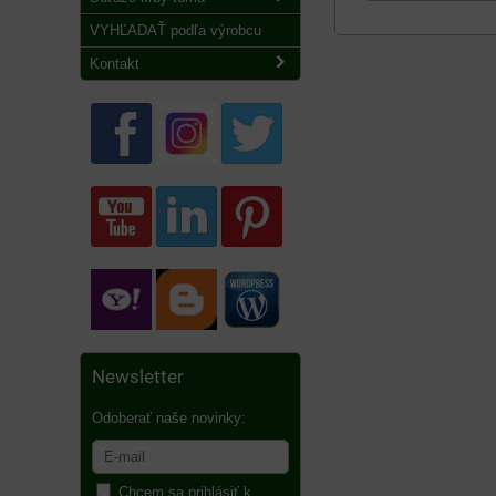
VYHĽADAŤ podľa výrobcu
Kontakt
Newsletter
Odoberať naše novinky:
Chcem sa prihlásiť k