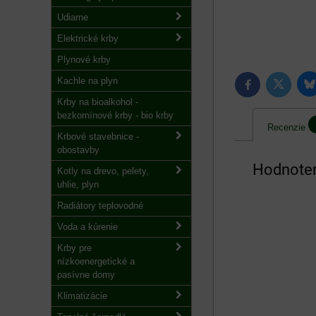
Udiarne
Elektrické krby
Plynové krby
Kachle na plyn
B
Twitter
Facebook
Krby na bioalkohol -
bezkomínové krby - bio krby
Recenzie
Krbové stavebnice -
obostavby
Hodnoten
Kotly na drevo, pelety,
uhlie, plyn
Radiátory teplovodné
Voda a kúrenie
Krby pre
nízkoenergetické a
pasívne domy
Klimatizácie