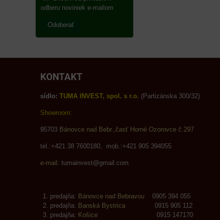
odberu noviniek e-mailom
Odoberať
KONTAKT
sídlo:
TUMA INVEST, spol. s r.o.
(Partizánska 300/32)
Showroom:
95703
Bánovce nad Bebr.,časť Horné Ozorovce č.297
tel.:+421 38 7600180, mob.:+421 905 394055
e-mail:
tumainvest@gmail.com
predajňa:
Bánovce nad Bebravou
0905 394 055
predajňa:
Banská Bystrica
0915 905 112
predajňa:
Košice
0915 147170