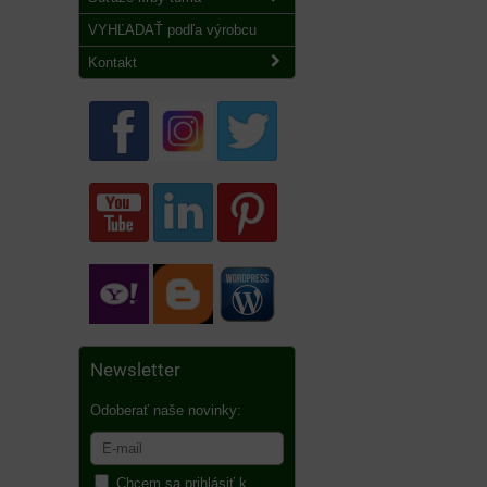
VYHĽADAŤ podľa výrobcu
Kontakt
Newsletter
Odoberať naše novinky:
Chcem sa prihlásiť k