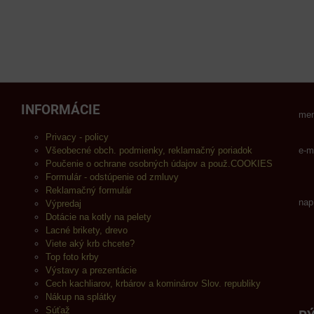
INFORMÁCIE
men
Privacy - policy
Všeobecné obch. podmienky, reklamačný poriadok
e-m
Poučenie o ochrane osobných údajov a použ.COOKIES
Formulár - odstúpenie od zmluvy
Reklamačný formulár
nap
Výpredaj
Dotácie na kotly na pelety
Lacné brikety, drevo
Viete aký krb chcete?
Top foto krby
Výstavy a prezentácie
Cech kachliarov, krbárov a kominárov Slov. republiky
Nákup na splátky
Súťaž