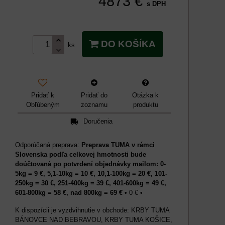
4873 €
s DPH
DO KOŠÍKA
ks
Pridať k
Pridať do
Otázka k
Obľúbeným
zoznamu
produktu
Doručenia
Preprava TUMA v rámci
Slovenska podľa celkovej hmotnosti bude
doúčtovaná po potvrdení objednávky mailom: 0-
5kg = 9 €, 5,1-10kg = 10 €, 10,1-100kg = 20 €, 101-
250kg = 30 €, 251-400kg = 39 €, 401-600kg = 49 €,
601-800kg = 58 €, nad 800kg = 69 €
•
0 €
•
KRBY TUMA
BÁNOVCE NAD BEBRAVOU, KRBY TUMA KOŠICE,