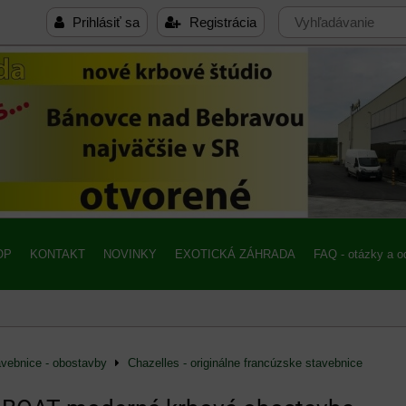
Prihlásiť sa
Registrácia
OP
KONTAKT
NOVINKY
EXOTICKÁ ZÁHRADA
FAQ - otázky a 
avebnice - obostavby
Chazelles - originálne francúzske stavebnice