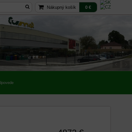
Nákupný košík
0 €
odpovede