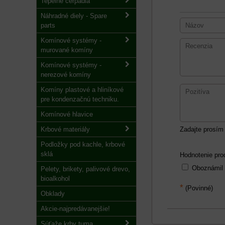
Tepelné čerpadlá
Náhradné diely - Spare
parts
Komínové systémy -
murované komíny
Komínové systémy -
nerezové komíny
Komíny plastové a hliníkové
pre kondenzačnú techniku.
Komínové hlavice
Krbové materiály
Zadajte prosím 
Podložky pod kachle, krbové
sklá
Hodnotenie pro
Oboznámil
Pelety, brikety, palivové drevo,
bioalkohol
*
(Povinné)
Obklady
Akcie-najpredávanejšie!
Súťaže krby tuma