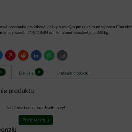
ová obostavba,pre krbové vložky s rovným presklením od výrobcu Chazelle
rozmery šxvxh: 214x118x84 cm.Hmotnosť obostavby je 383 kg.
luesky
Pinterest
Reddit
LinkedIn
WhatsApp
E-
mail
0
0
Diskusia
Otázka k produktu
ie produktu
Zatiaľ bez hodnotenia. Buďte prvý!
Pridať recenziu
cenziu