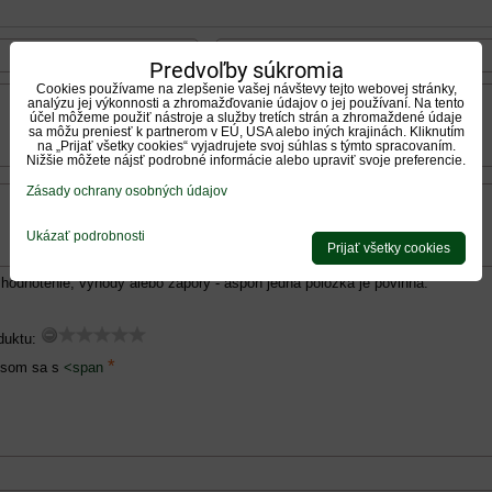
Predvoľby súkromia
Cookies používame na zlepšenie vašej návštevy tejto webovej stránky,
analýzu jej výkonnosti a zhromažďovanie údajov o jej používaní. Na tento
účel môžeme použiť nástroje a služby tretích strán a zhromaždené údaje
sa môžu preniesť k partnerom v EÚ, USA alebo iných krajinách. Kliknutím
na „Prijať všetky cookies“ vyjadrujete svoj súhlas s týmto spracovaním.
Nižšie môžete nájsť podrobné informácie alebo upraviť svoje preferencie.
Zásady ochrany osobných údajov
Ukázať podrobnosti
Prijať všetky cookies
hodnotenie, výhody alebo zápory - aspoň jedna položka je povinná.
duktu:
*
 som sa s
<span