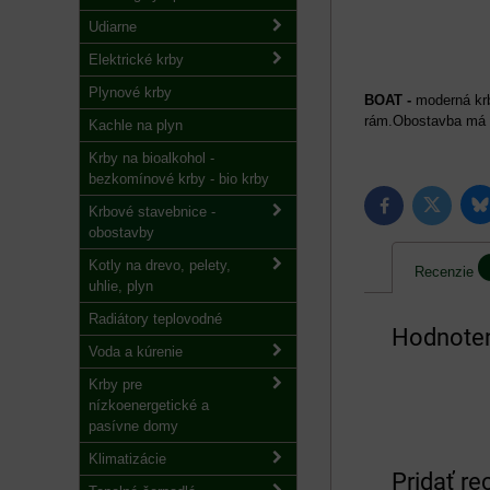
Udiarne
Elektrické krby
Plynové krby
BOAT -
moderná krb
rám.Obostavba má 
Kachle na plyn
Krby na bioalkohol -
bezkomínové krby - bio krby
B
Twitter
Facebook
Krbové stavebnice -
obostavby
Kotly na drevo, pelety,
Recenzie
uhlie, plyn
Radiátory teplovodné
Hodnoten
Voda a kúrenie
Krby pre
nízkoenergetické a
pasívne domy
Klimatizácie
Pridať re