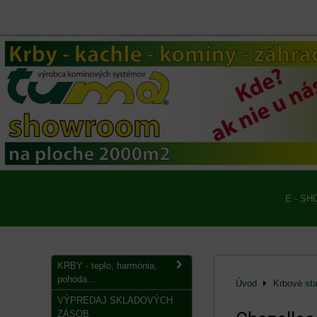
E - SH
KRBY - teplo, harmónia,
pohoda...
Úvod
Krbové st
VÝPREDAJ SKLADOVÝCH
ZÁSOB