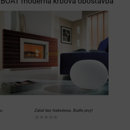
s BOAT moderná krbová obostavba
u:
Zatiaľ bez hodnotenia. Buďte prvý!