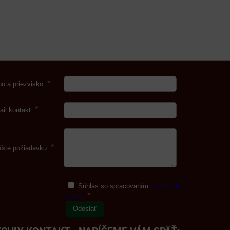
*
o a priezvisko:
*
ail kontakt:
*
íšte požiadavku:
Súhlas so spracovaním
osobných
*
údajov
Odoslať