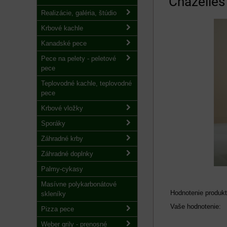
Chazelle
Realizácie, galéria, štúdio
Krbové kachle
Kanadské pece
Pece na pelety - peletové
pece
Teplovodné kachle, teplovodné
pece
Krbové vložky
Sporáky
Záhradné krby
Záhradné doplnky
Palmy-cykasy
Masívne polykarbonátové
Hodnotenie produkt
skleníky
Vaše hodnotenie:
Pizza pece
Weber grily - prenosné