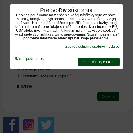
Predvoľby súkromia
Negatíva:
Cookies používame na zlepšenie vašej návštevy tejto webovej
stránky, analýzu jej výkonnosti a zhromažďovanie údajov o jej
používaní. Na tento účel môžeme použiť nástroje a služby tretích
strán a zhromaždené údaje sa môžu preniesť k partnerom v EÚ,
USA alebo iných krajinách. Kliknutím na „Prijať všetky cookies“
vyjadrujete svoj súhlas s týmto spracovaním. Nižšie môžete nájsť
podrobné informácie alebo upraviť svoje preferencie.
Zásady ochrany osobných údajov
Zadajte prosím hodnotenie, výhody alebo zápory - aspoň
jedna položka je povinná.
Ukázať podrobnosti
Prijať všetky cookies
Hodnotenie produktu:
*
Oboznámil som sa s
<span
*
(Povinné)
Odoslať