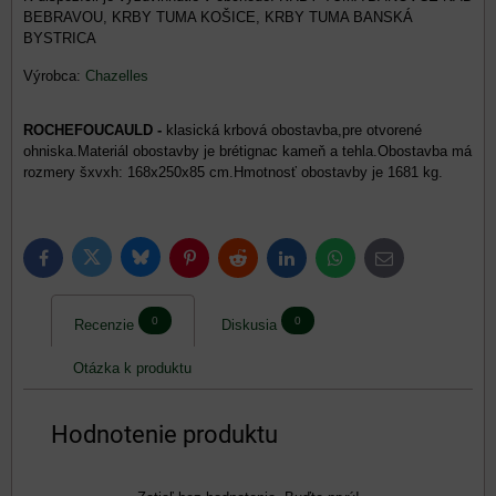
BEBRAVOU, KRBY TUMA KOŠICE, KRBY TUMA BANSKÁ
BYSTRICA
Výrobca:
Chazelles
ROCHEFOUCAULD -
klasická krbová obostavba,pre otvorené
ohniska.Materiál obostavby je brétignac kameň a tehla.Obostavba má
rozmery šxvxh: 168x250x85 cm.Hmotnosť obostavby je 1681 kg.
Bluesky
Twitter
Facebook
Pinterest
Reddit
LinkedIn
WhatsApp
E-
mail
0
0
Recenzie
Diskusia
Otázka k produktu
Hodnotenie produktu