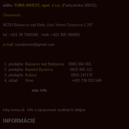
sídlo:
TUMA INVEST, spol. s r.o.
(Partizánska 300/32)
Showroom:
95703
Bánovce nad Bebr.,časť Horné Ozorovce č.297
tel.:+421 38 7600180, mob.:+421 905 394055
e-mail:
tumainvest@gmail.com
predajňa:
Bánovce nad Bebravou
0905 394 055
predajňa:
Banská Bystrica
0915 905 112
predajňa:
Košice
0915 147170
sklad :
Brno
+420 739 033 548
viac info
krby-tuma.sk Info o spracovaní osobných údajov.
INFORMÁCIE