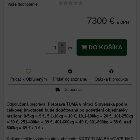
Vaše hodnotenie:
7300 €
s DPH
DO KOŠÍKA
ks
Pridať k Obľúbeným
Pridať do zoznamu
Otázka k produktu
Doručenia
Preprava TUMA v rámci Slovenska podľa
celkovej hmotnosti bude doúčtovaná po potvrdení objednávky
mailom: 0-5kg = 9 €, 5,1-10kg = 10 €, 10,1-100kg = 20 €, 101-250kg
= 30 €, 251-400kg = 39 €, 401-600kg = 49 €, 601-800kg = 58 €, nad
800kg = 69 €
•
0 €
•
KRBY TUMA BÁNOVCE NAD