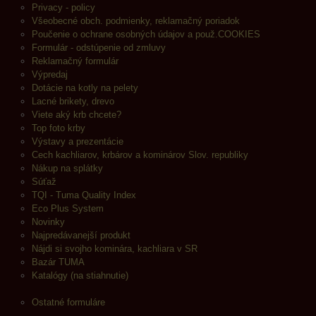
Privacy - policy
Všeobecné obch. podmienky, reklamačný poriadok
Poučenie o ochrane osobných údajov a použ.COOKIES
Formulár - odstúpenie od zmluvy
Reklamačný formulár
Výpredaj
Dotácie na kotly na pelety
Lacné brikety, drevo
Viete aký krb chcete?
Top foto krby
Výstavy a prezentácie
Cech kachliarov, krbárov a kominárov Slov. republiky
Nákup na splátky
Súťaž
TQI - Tuma Quality Index
Eco Plus System
Novinky
Najpredávanejší produkt
Nájdi si svojho kominára, kachliara v SR
Bazár TUMA
Katalógy (na stiahnutie)
Ostatné formuláre