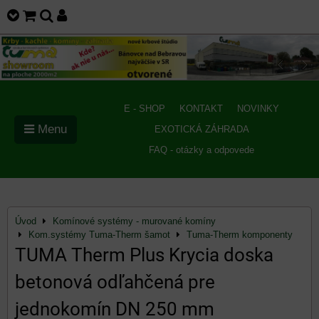
E - SHOP
KONTAKT
NOVINKY
Menu
EXOTICKÁ ZÁHRADA
FAQ - otázky a odpovede
Úvod
Komínové systémy - murované komíny
Kom.systémy Tuma-Therm šamot
Tuma-Therm komponenty
TUMA Therm Plus Krycia doska
betonová odľahčená pre
jednokomín DN 250 mm