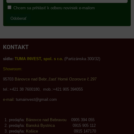
Chcem sa prihlásiť k odberu noviniek e-mailom
Odoberať
KONTAKT
sídlo:
TUMA INVEST, spol. s r.o.
(Partizánska 300/32)
Showroom:
95703
Bánovce nad Bebr.,časť Horné Ozorovce č.297
tel.:+421 38 7600180, mob.:+421 905 394055
e-mail:
tumainvest@gmail.com
predajňa:
Bánovce nad Bebravou
0905 394 055
predajňa:
Banská Bystrica
0915 905 112
predajňa:
Košice
0915 147170