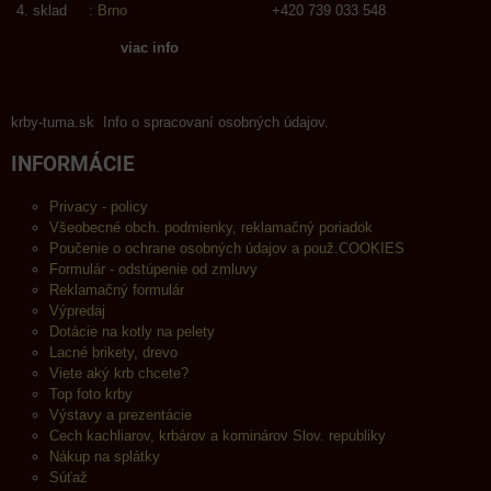
sklad :
Brno
+420 739 033 548
viac info
krby-tuma.sk Info o spracovaní osobných údajov.
INFORMÁCIE
Privacy - policy
Všeobecné obch. podmienky, reklamačný poriadok
Poučenie o ochrane osobných údajov a použ.COOKIES
Formulár - odstúpenie od zmluvy
Reklamačný formulár
Výpredaj
Dotácie na kotly na pelety
Lacné brikety, drevo
Viete aký krb chcete?
Top foto krby
Výstavy a prezentácie
Cech kachliarov, krbárov a kominárov Slov. republiky
Nákup na splátky
Súťaž