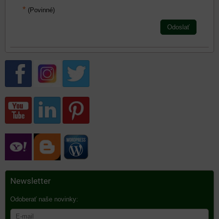
*
(Povinné)
Odoslať
Newsletter
Odoberať naše novinky: