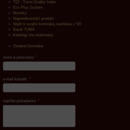
TQI - Tuma Quality Index
Eco Plus System
Novinky
Najpredávanejší produkt
Nájdi si svojho kominára, kachliara v SR
Bazár TUMA
Katalógy (na stiahnutie)
Ostatné formuláre
*
meno a priezvisko:
*
e-mail kontakt:
*
napíšte požiadavku: