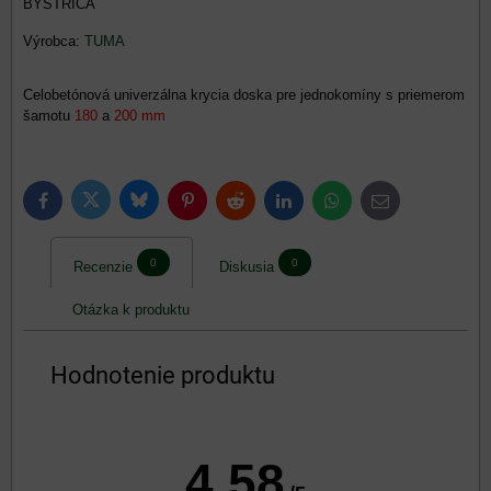
BYSTRICA
Výrobca:
TUMA
Celobetónová univerzálna krycia doska pre jednokomíny s priemerom
šamotu
180
a
200 mm
Bluesky
Twitter
Facebook
Pinterest
Reddit
LinkedIn
WhatsApp
E-
mail
0
0
Recenzie
Diskusia
Otázka k produktu
Hodnotenie produktu
4.58