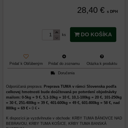
28,40 €
s DPH
DO KOŠÍKA
ks
Pridať k Obľúbeným
Pridať do zoznamu
Otázka k produktu
Doručenia
Preprava TUMA v rámci Slovenska podľa
celkovej hmotnosti bude doúčtovaná po potvrdení objednávky
mailom: 0-5kg = 9 €, 5,1-10kg = 10 €, 10,1-100kg = 20 €, 101-250kg
= 30 €, 251-400kg = 39 €, 401-600kg = 49 €, 601-800kg = 58 €, nad
800kg = 69 €
•
0 €
•
KRBY TUMA BÁNOVCE NAD
BEBRAVOU, KRBY TUMA KOŠICE, KRBY TUMA BANSKÁ