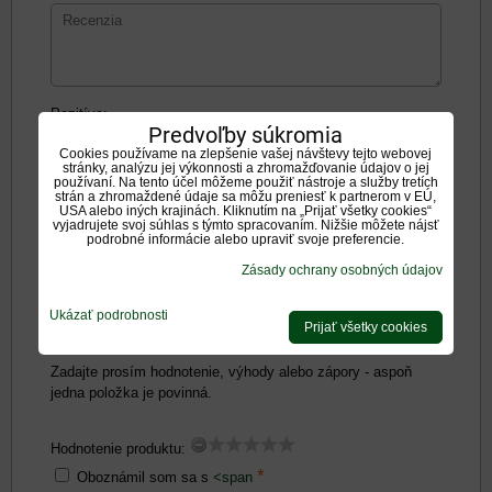
Pozitíva:
Predvoľby súkromia
Cookies používame na zlepšenie vašej návštevy tejto webovej
stránky, analýzu jej výkonnosti a zhromažďovanie údajov o jej
používaní. Na tento účel môžeme použiť nástroje a služby tretích
strán a zhromaždené údaje sa môžu preniesť k partnerom v EÚ,
USA alebo iných krajinách. Kliknutím na „Prijať všetky cookies“
vyjadrujete svoj súhlas s týmto spracovaním. Nižšie môžete nájsť
podrobné informácie alebo upraviť svoje preferencie.
Negatíva:
Zásady ochrany osobných údajov
Ukázať podrobnosti
Prijať všetky cookies
Zadajte prosím hodnotenie, výhody alebo zápory - aspoň
jedna položka je povinná.
Hodnotenie produktu:
*
Oboznámil som sa s
<span