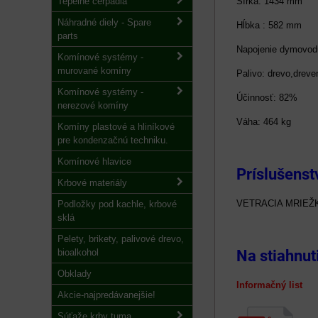
Tepelné čerpadlá
Šírka: 1434 mm
Náhradné diely - Spare
Hĺbka : 582 mm
parts
Napojenie dymovodu
Komínové systémy -
murované komíny
Palivo: drevo,dreve
Komínové systémy -
Účinnosť: 82%
nerezové komíny
Váha: 464 kg
Komíny plastové a hliníkové
pre kondenzačnú techniku.
Komínové hlavice
Príslušenst
Krbové materiály
VETRACIA MRIEŽ
Podložky pod kachle, krbové
sklá
Pelety, brikety, palivové drevo,
bioalkohol
Na stiahnut
Obklady
Informačný lis
Akcie-najpredávanejšie!
Súťaže krby tuma