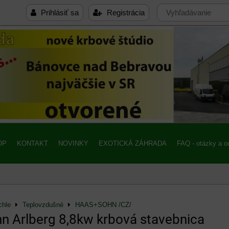
Prihlásiť sa
Registrácia
OP
KONTAKT
NOVINKY
EXOTICKÁ ZÁHRADA
FAQ - otázky a 
chle
Teplovzdušné
HAAS+SOHN /CZ/
 Arlberg 8,8kw krbová stavebnica