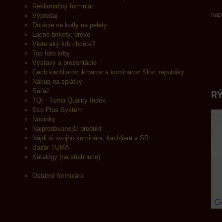
Reklamačný formulár
nap
Výpredaj
Dotácie na kotly na pelety
Lacné brikety, drevo
Viete aký krb chcete?
Top foto krby
Výstavy a prezentácie
Cech kachliarov, krbárov a kominárov Slov. republiky
Nákup na splátky
Súťaž
RÝ
TQI - Tuma Quality Index
Eco Plus System
Novinky
Najpredávanejší produkt
Nájdi si svojho kominára, kachliara v SR
Bazár TUMA
Katalógy (na stiahnutie)
Ostatné formuláre