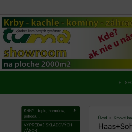
E - SH
KRBY - teplo, harmónia,
pohoda...
Úvod
Krbové ka
Haas+Sohn
VÝPREDAJ SKLADOVÝCH
ZÁSOB