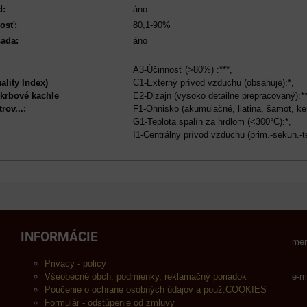
d:
áno
osť:
80,1-90%
ada:
áno
A3-Účinnosť (>80%) :***,
lity Index)
C1-Externý prívod vzduchu (obsahuje):*,
krbové kachle
E2-Dizajn (vysoko detailne prepracovaný):**
rov...:
F1-Ohnisko (akumulačné, liatina, šamot, ker
G1-Teplota spalín za hrdlom (<300°C):*,
I1-Centrálny prívod vzduchu (prim.-sekun.-t
INFORMÁCIE
men
Privacy - policy
Všeobecné obch. podmienky, reklamačný poriadok
e-m
Poučenie o ochrane osobných údajov a použ.COOKIES
Formulár - odstúpenie od zmluvy