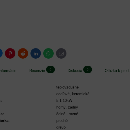
luesky
Pinterest
Reddit
LinkedIn
WhatsApp
E-
mail
0
0
nformácie
Recenzie
Diskusia
Otázka k prod
teplovzdušné
oceľové, keramické
:
5,1-10kW
horný, zadný
ia:
čelné - rovné
ierka:
predné
drevo