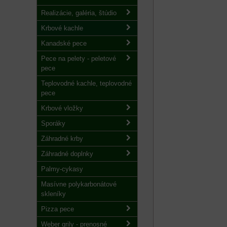
Realizácie, galéria, štúdio
Krbové kachle
Kanadské pece
Pece na pelety - peletové
pece
Teplovodné kachle, teplovodné
pece
Krbové vložky
Sporáky
Záhradné krby
Záhradné doplnky
Palmy-cykasy
Masívne polykarbonátové
skleníky
Pizza pece
Weber grily - prenosné