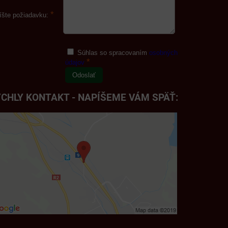
*
íšte požiadavku:
Súhlas so spracovaním
osobných
*
údajov
Odoslať
CHLY KONTAKT - NAPÍŠEME VÁM SPÄŤ: