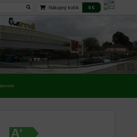
Nákupný košík
0 €
odpovede