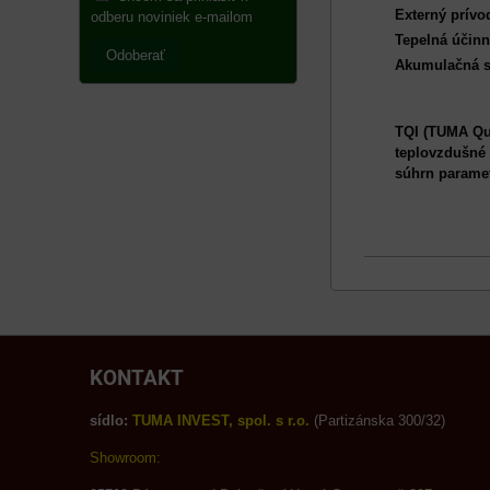
Externý prívo
odberu noviniek e-mailom
Tepelná účinn
Odoberať
Akumulačná s
TQI (TUMA Qua
teplovzdušné 
súhrn paramet
KONTAKT
sídlo:
TUMA INVEST, spol. s r.o.
(Partizánska 300/32)
Showroom: