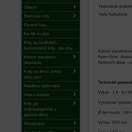
Hodnotenie produkt
Udiarne
Vaše hodnotenie:
Elektrické krby
Plynové krby
Kachle na plyn
Krby na bioalkohol -
bezkomínové krby - bio krby
Krbová stavebnica 
Haas+Sohn. Akumula
Krbové stavebnice -
farebných úprav - 
obostavby
Kotly na drevo, pelety,
uhlie, plyn
Technické paramet
Radiátory teplovodné
Výkon : 2,9 - 9,2 k
Voda a kúrenie
Vykurovací priestor
Krby pre
nízkoenergetické a
Ø dymovodu : 180
pasívne domy
Výška: 1610 mm
Klimatizácie