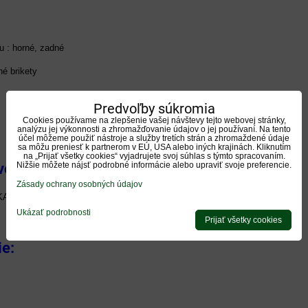
 : horné, zadné
né brikety
Predvoľby súkromia
Cookies používame na zlepšenie vašej návštevy tejto webovej stránky,
analýzu jej výkonnosti a zhromažďovanie údajov o jej používaní. Na tento
účel môžeme použiť nástroje a služby tretích strán a zhromaždené údaje
sa môžu preniesť k partnerom v EÚ, USA alebo iných krajinách. Kliknutím
na „Prijať všetky cookies“ vyjadrujete svoj súhlas s týmto spracovaním.
vo za príplatok:
Nižšie môžete nájsť podrobné informácie alebo upraviť svoje preferencie.
Zásady ochrany osobných údajov
KA PRI VYUŽITÍ HORNÉHO VÝVODU SPALÍN
65 €
Ukázať podrobnosti
Prijať všetky cookies
ie:
t