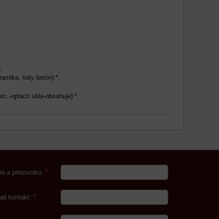
,
amika, liaty betón):*,
erc.-oplach skla-obsahuje):*
*
o a priezvisko:
*
ail kontakt: