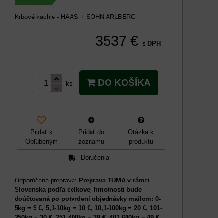
Krbové kachle - HAAS + SOHN ARLBERG
3537 €
s DPH
DO KOŠÍKA
ks
Pridať k
Pridať do
Otázka k
Obľúbeným
zoznamu
produktu
Doručenia
Preprava TUMA v rámci
Slovenska podľa celkovej hmotnosti bude
doúčtovaná po potvrdení objednávky mailom: 0-
5kg = 9 €, 5,1-10kg = 10 €, 10,1-100kg = 20 €, 101-
250kg = 30 €, 251-400kg = 39 €, 401-600kg = 49 €,