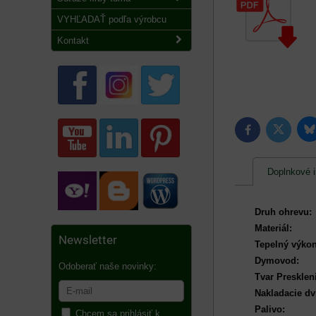
VYHĽADAŤ podľa výrobcu
Kontakt
B
Twitter
Facebook
Doplnkové i
Druh ohrevu:
Materiál:
Newsletter
Tepelný výkon
Dymovod:
Odoberať naše novinky:
Tvar Presklen
Nakladacie dv
Palivo:
Chcem sa prihlásiť k