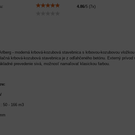
u:
4.86
/
5
(
7
x)
Arlberg
-
moderná krbová-kozubová stavebnica s krbovou-kozubovou vložkou J
čná krbová-kozubová stavebnica je z odľahčeného betónu. Externý prívod v
základné prevedenie sivá, možnosť namaľovať klasickou farbou.
re:
W
 : 50 - 166 m3
 mm