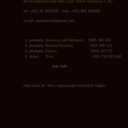
95703
Bánovce nad Bebr.,časť Horné Ozorovce č.297
tel.:+421 38 7600180, mob.:+421 905 394055
e-mail:
tumainvest@gmail.com
predajňa:
Bánovce nad Bebravou
0905 394 055
predajňa:
Banská Bystrica
0915 905 112
predajňa:
Košice
0915 147170
sklad :
Brno
+420 739 033 548
viac info
krby-tuma.sk Info o spracovaní osobných údajov.