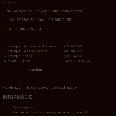
Showroom:
95703
Bánovce nad Bebr.,časť Horné Ozorovce č.297
tel.:+421 38 7600180, mob.:+421 905 394055
e-mail:
tumainvest@gmail.com
predajňa:
Bánovce nad Bebravou
0905 394 055
predajňa:
Banská Bystrica
0915 905 112
predajňa:
Košice
0915 147170
sklad :
Brno
+420 739 033 548
viac info
krby-tuma.sk Info o spracovaní osobných údajov.
INFORMÁCIE
Privacy - policy
Všeobecné obch. podmienky, reklamačný poriadok