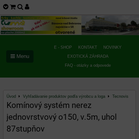
E - SHOP
KONTAKT
NOVINKY
Menu
EXOTICKÁ ZÁHRADA
FAQ - otázky a odpovede
Úvod
Vyhľadávanie produktov podľa výrobcu a loga
Tecnovis
Komínový systém nerez
jednovrstvový o150, v.5m, uhol
87stupňov