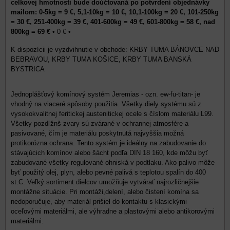
celkovej hmotnosti bude doúčtovaná po potvrdení objednávky
mailom: 0-5kg = 9 €, 5,1-10kg = 10 €, 10,1-100kg = 20 €, 101-250kg
= 30 €, 251-400kg = 39 €, 401-600kg = 49 €, 601-800kg = 58 €, nad
800kg = 69 €
•
0 €
•
KRBY TUMA BÁNOVCE NAD
BEBRAVOU, KRBY TUMA KOŠICE, KRBY TUMA BANSKÁ
BYSTRICA
Jednoplášťový komínový systém Jeremias - ozn. ew-fu-titan- je
vhodný na viaceré spôsoby použitia. Všetky diely systému sú z
vysokokvalitnej feritickej austenitickej ocele s číslom materiálu L99.
Všetky pozdľžnš zvary sú zvárané v ochrannej atmosfére a
pasivované, čím je materiálu poskytnutá najvyššia možná
protikorózna ochrana. Tento systém je ideálny na zabudovanie do
stávajúcich komínov alebo šácht podľa DIN 18 160, kde môžu byť
zabudované všetky regulované ohniská v podtlaku. Ako palivo môže
byť použitý olej, plyn, alebo pevné palivá s teplotou spalín do 400
st.C. Veľký sortiment dielcov umožňuje vytvárať najrozličnejšie
montážne situácie. Pri montáži,delení, alebo čistení komína sa
nedoporučuje, aby materiál prišiel do kontaktu s klasickými
oceľovými materiálmi, ale výhradne a plastovými alebo antikorovými
materiálmi.