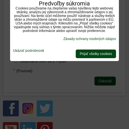
Predvoľby súkromia
Cookies používame na zlepšenie vašej návštevy tejto webovej
stránky, analýzu jej výkonnosti a zhromažďovanie údajov o jej
používaní. Na tento účel môžeme použiť nástroje a služby tretích
strán a zhromaždené údaje sa môžu preniesť k partnerom v EÚ,
USA alebo iných krajinách. Kliknutím na „Prijať všetky cookies“
vyjadrujete svoj súhlas s týmto spracovaním. Nižšie môžete nájsť
podrobné informácie alebo upraviť svoje preferencie.
Zadajte prosím hodnotenie, výhody alebo zápory - aspoň
Zásady ochrany osobných údajov
jedna položka je povinná.
Ukázať podrobnosti
Hodnotenie produktu:
Prijať všetky cookies
*
Oboznámil som sa s
<span
*
(Povinné)
Odoslať