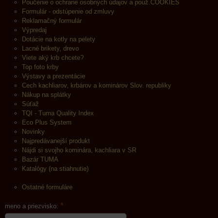
Poučenie o ochrane osobných údajov a použ.COOKIES
Formulár - odstúpenie od zmluvy
Reklamačný formulár
Výpredaj
Dotácie na kotly na pelety
Lacné brikety, drevo
Viete aký krb chcete?
Top foto krby
Výstavy a prezentácie
Cech kachliarov, krbárov a kominárov Slov. republiky
Nákup na splátky
Súťaž
TQI - Tuma Quality Index
Eco Plus System
Novinky
Najpredávanejší produkt
Nájdi si svojho kominára, kachliara v SR
Bazár TUMA
Katalógy (na stiahnutie)
Ostatné formuláre
*
meno a priezvisko: