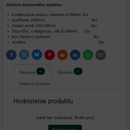
Zloženie komínového systému:
kondenzačná miska s odtokom d-250mm 1ks
predľženie 1000mm 5ks
čistiaci prvok 210x140mm 1ks
Tkus 87st. s okapnicou, odb.D-108mm 1ks
kryt hlavice s golierom 1ks
strieška 1ks
Bluesky
Twitter
Facebook
Pinterest
Reddit
LinkedIn
WhatsApp
E-
mail
0
0
Recenzie
Diskusia
Otázka k produktu
Hodnotenie produktu
Zatiaľ bez hodnotenia. Buďte prvý!
Pridať recenziu