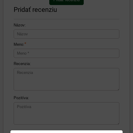
Pridať recenziu
Názov:
*
Meno:
Recenzia:
Pozitíva:
Negatíva: