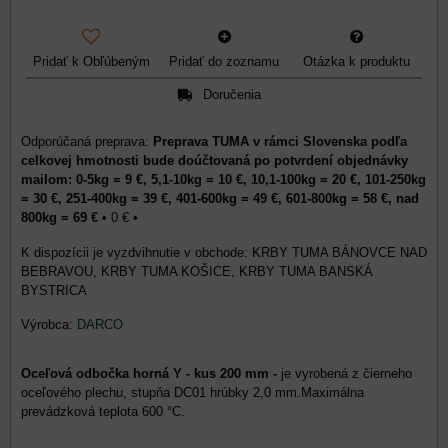
Pridať k Obľúbeným
Pridať do zoznamu
Otázka k produktu
Doručenia
Preprava TUMA v rámci Slovenska podľa
celkovej hmotnosti bude doúčtovaná po potvrdení objednávky
mailom: 0-5kg = 9 €, 5,1-10kg = 10 €, 10,1-100kg = 20 €, 101-250kg
= 30 €, 251-400kg = 39 €, 401-600kg = 49 €, 601-800kg = 58 €, nad
800kg = 69 €
•
0 €
•
KRBY TUMA BÁNOVCE NAD
BEBRAVOU, KRBY TUMA KOŠICE, KRBY TUMA BANSKÁ
BYSTRICA
Výrobca:
DARCO
Oceľová odbočka horná Y - kus 200 mm -
je vyrobená z čierneho
oceľového plechu, stupňa DC01 hrúbky 2,0 mm.Maximálna
prevádzková teplota 600 °C.