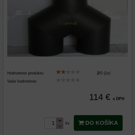
Hodnotenie produktu:
2
/
5
(
1
x)
Vaše hodnotenie:
114 €
s DPH
DO KOŠÍKA
ks