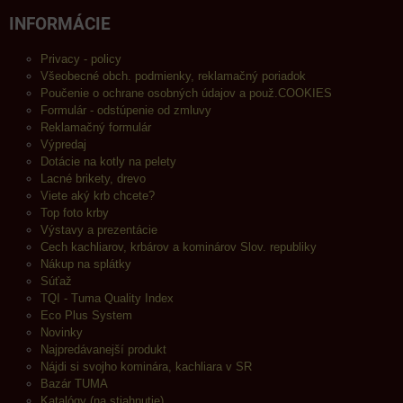
INFORMÁCIE
Privacy - policy
Všeobecné obch. podmienky, reklamačný poriadok
Poučenie o ochrane osobných údajov a použ.COOKIES
Formulár - odstúpenie od zmluvy
Reklamačný formulár
Výpredaj
Dotácie na kotly na pelety
Lacné brikety, drevo
Viete aký krb chcete?
Top foto krby
Výstavy a prezentácie
Cech kachliarov, krbárov a kominárov Slov. republiky
Nákup na splátky
Súťaž
TQI - Tuma Quality Index
Eco Plus System
Novinky
Najpredávanejší produkt
Nájdi si svojho kominára, kachliara v SR
Bazár TUMA
Katalógy (na stiahnutie)