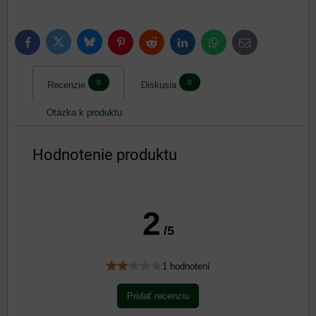
Bluesky
Twitter
Facebook
Pinterest
Reddit
LinkedIn
WhatsApp
E-
mail
0
0
Recenzie
Diskusia
Otázka k produktu
Hodnotenie produktu
2
/5
1 hodnotení
Pridať recenziu