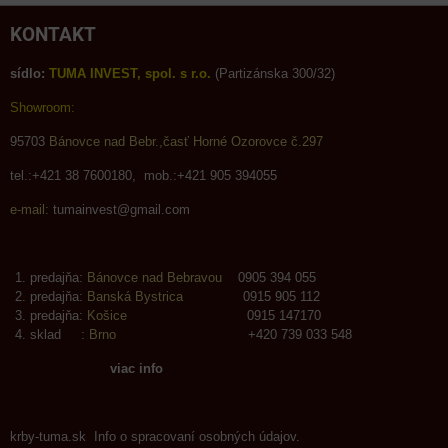
KONTAKT
sídlo:
TUMA INVEST, spol. s r.o.
(Partizánska 300/32)
Showroom:
95703
Bánovce nad Bebr.,časť Horné Ozorovce č.297
tel.:+421 38 7600180, mob.:+421 905 394055
e-mail:
tumainvest@gmail.com
predajňa:
Bánovce nad Bebravou
0905 394 055
predajňa:
Banská Bystrica
0915 905 112
predajňa:
Košice
0915 147170
sklad :
Brno
+420 739 033 548
viac info
krby-tuma.sk Info o spracovaní osobných údajov.