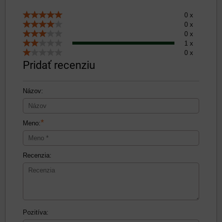
0 x
0 x
0 x
1 x
0 x
Pridať recenziu
Názov:
*
Meno:
Recenzia:
Pozitíva: