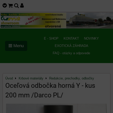
E - SHOP
KONTAKT
NOVINKY
Menu
EXOTICKÁ ZÁHRADA
FAQ - otázky a odpovede
Úvod
Krbové materiály
Redukcie, prechodky, odbočky
Oceľová odbočka horná Y - kus
200 mm /Darco PL/