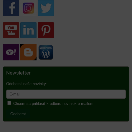
Newsletter
Odoberať naše novinky:
Chcem sa prihlásiť k odberu noviniek e-mailom
Odoberať