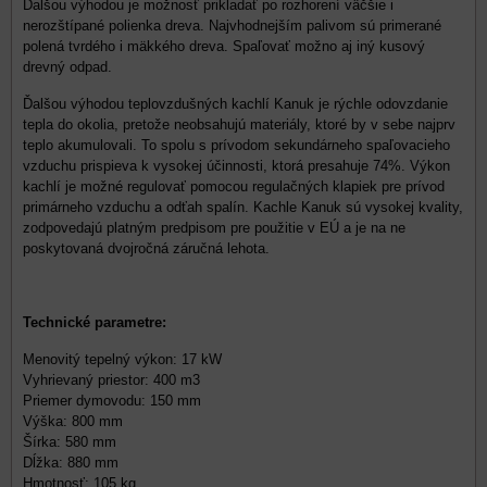
Ďalšou výhodou je možnosť prikladať po rozhorení väčšie i
nerozštípané polienka dreva. Najvhodnejším palivom sú primerané
polená tvrdého i mäkkého dreva. Spaľovať možno aj iný kusový
drevný odpad.
Ďalšou výhodou teplovzdušných kachlí Kanuk je rýchle odovzdanie
tepla do okolia, pretože neobsahujú materiály, ktoré by v sebe najprv
teplo akumulovali. To spolu s prívodom sekundárneho spaľovacieho
vzduchu prispieva k vysokej účinnosti, ktorá presahuje 74%. Výkon
kachlí je možné regulovať pomocou regulačných klapiek pre prívod
primárneho vzduchu a odťah spalín. Kachle Kanuk sú vysokej kvality,
zodpovedajú platným predpisom pre použitie v EÚ a je na ne
poskytovaná dvojročná záručná lehota.
Technické parametre:
Menovitý tepelný výkon: 17 kW
Vyhrievaný priestor: 400 m3
Priemer dymovodu: 150 mm
Výška: 800 mm
Šírka: 580 mm
Dĺžka: 880 mm
Hmotnosť: 105 kg