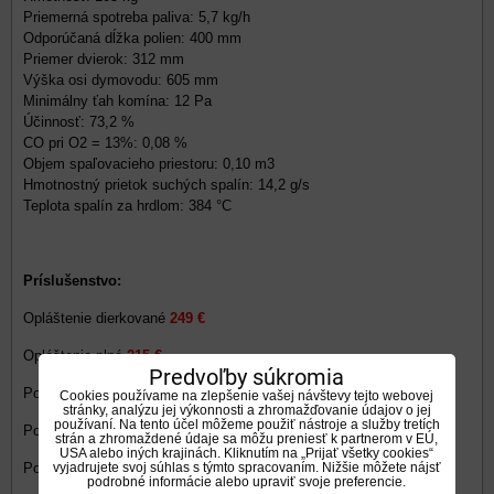
Priemerná spotreba paliva: 5,7 kg/h
Odporúčaná dĺžka polien: 400 mm
Priemer dvierok: 312 mm
Výška osi dymovodu: 605 mm
Minimálny ťah komína: 12 Pa
Účinnosť: 73,2 %
CO pri O2 = 13%: 0,08 %
Objem spaľovacieho priestoru: 0,10 m3
Hmotnostný prietok suchých spalín: 14,2 g/s
Teplota spalín za hrdlom: 384 °C
Príslušenstvo:
Opláštenie dierkované
249 €
Opláštenie plné
215 €
Predvoľby súkromia
Podstavec prizma
271 €
Cookies používame na zlepšenie vašej návštevy tejto webovej
stránky, analýzu jej výkonnosti a zhromažďovanie údajov o jej
používaní. Na tento účel môžeme použiť nástroje a služby tretích
Podstavec panorama
255 €
strán a zhromaždené údaje sa môžu preniesť k partnerom v EÚ,
USA alebo iných krajinách. Kliknutím na „Prijať všetky cookies“
vyjadrujete svoj súhlas s týmto spracovaním. Nižšie môžete nájsť
Podstavec klasik
289 €
podrobné informácie alebo upraviť svoje preferencie.