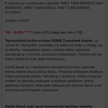
KRBY TUMA BÁNOVCE NAD
BEBRAVOU, KRBY TUMA KOŠICE, KRBY TUMA BANSKÁ
BYSTRICA
Výrobca:
KANUK
TQI - 30,00% ******
(index 6/20)
získaj viac info o TQI .
Teplovzdušné kachle na drevo KANUK 2 presklené dvierka -
sú
určené do "obyčajného" prostredia a to nielen pre chaty a chalupy, ale
aj skleníky, hospodárske objekty a menšie dielne, uplatnenie
nachádzajú aj v krčmách, pivniciach a klubovniach. Poslúžia tiež ako
krbová vložka pre krby alebo kachľová pec.
Kachle Kanuk sú v štandardnom prevedení povrchovo upravené
čiernou matnou žiaruvzdornou farbou. Presklené prikladanie,dvierkami
možno pozorovať ohnisko. Netradičný a atraktívny vzhľad získajú pri
osadení na špeciálny podstavec a doplnené opláštením. Bočné
opláštenie čiastočne chráni pred nebezpečným dotykom kachlí a tiež
usmerňuje bočné tepelné vyžarovanie.
Kachle Kanuk majú oproti konvenčným kachliam niekoľko