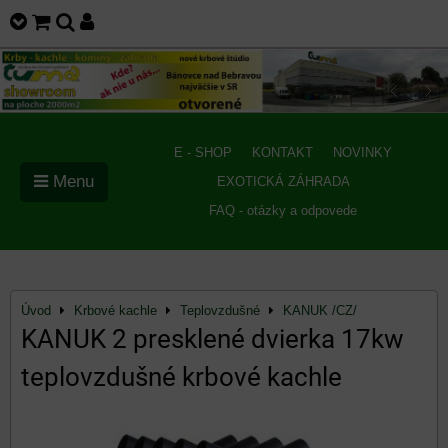
E - SHOP
KONTAKT
NOVINKY
Menu
EXOTICKÁ ZÁHRADA
FAQ - otázky a odpovede
Úvod
Krbové kachle
Teplovzdušné
KANUK /CZ/
KANUK 2 presklené dvierka 17kw
teplovzdušné krbové kachle