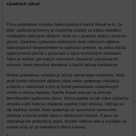
zásadných výhod:
Prvou podstatnou výhodou teplovzdušných kachlí Kanuk je to, že
plášť spaľovacej komory je čiastočne tvorený za sebou striedavo
ovládanými rúrkovými oblúkmi, ktoré sú v priamom styku s horúcimi
plynmi. Zásluhou vyklenutia vnútorných strán rúrkových oblúkov
nadväzujúcich bezprostredne na spaľovací priestor, sa získa väčšia
teplovýmenná plocha v porovnaní s inými technickými riešeniami.
Takto je možné i pri malých rozmeroch dosiahnuť vykurovacích
výkonov, ktoré nemožno dosiahnuť u kachlí bežnej konštrukcie.
Druhou podstatnou výhodou je účinný odvod tepla vzduchom, ktorý
prúdi týmito rúrkovými oblúkmi zdola nahor, podporuje cirkuláciu
vzduchu v miestnosti a tým aj rýchle premiešanie vzduchových
vrstiev s rôznou teplotou. Kachle Kanuk pracujú na princípe
bezroštového spaľovania dreva. Vrstva popola sa tak stáva súčasťou
ohniska a plní funkciu chladenia spodnej časti ohniska. Udržuje sa
tak teplotný rozdiel, ktorý podporuje už spomínané samovoľné
prúdenie vzduchu zdola nahor v oblúkových rúrkach. Z pece sa
odstraňuje len prebytočný popol, ktorého nebýva veľa a zvyčajne sa
vyberá vždy až po niekoľkých dňoch kúrenia.