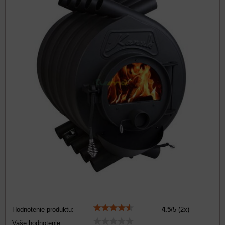
Hodnotenie produktu:
4.5
/
5
(
2
x)
Vaše hodnotenie: