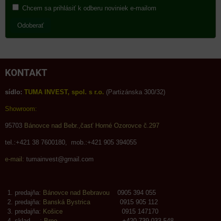
Chcem sa prihlásiť k odberu noviniek e-mailom
Odoberať
KONTAKT
sídlo:
TUMA INVEST, spol. s r.o.
(Partizánska 300/32)
Showroom:
95703
Bánovce nad Bebr.,časť Horné Ozorovce č.297
tel.:+421 38 7600180, mob.:+421 905 394055
e-mail:
tumainvest@gmail.com
predajňa:
Bánovce nad Bebravou
0905 394 055
predajňa:
Banská Bystrica
0915 905 112
predajňa:
Košice
0915 147170
sklad :
Brno
+420 739 033 548