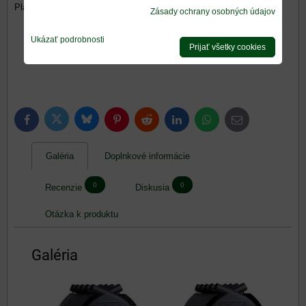
Platňa
53 €
Zásady ochrany osobných údajov
Ukázať podrobnosti
Prijať všetky cookies
Bluesky
Twitter
Facebook
Pinterest
Reddit
LinkedIn
WhatsApp
E-
mail
Galéria
Doplnkové informácie
0
0
Recenzie
Diskusia
Otázka k produktu
Galéria