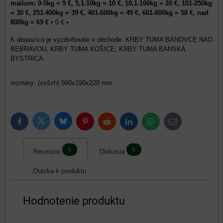
mailom: 0-5kg = 9 €, 5,1-10kg = 10 €, 10,1-100kg = 20 €, 101-250kg
= 30 €, 251-400kg = 39 €, 401-600kg = 49 €, 601-800kg = 58 €, nad
800kg = 69 €
•
0 €
•
KRBY TUMA BÁNOVCE NAD
BEBRAVOU, KRBY TUMA KOŠICE, KRBY TUMA BANSKÁ
BYSTRICA
rozmery: (vxšxh) 560x190x220 mm
Bluesky
Twitter
Facebook
Pinterest
Reddit
LinkedIn
WhatsApp
E-
mail
0
0
Recenzie
Diskusia
Otázka k produktu
Hodnotenie produktu