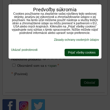
Predvoľby súkromia
Negatíva:
Cookies používame na zlepšenie vašej návštevy tejto webovej
stránky, analýzu jej výkonnosti a zhromažďovanie údajov o jej
používaní. Na tento účel môžeme použiť nástroje a služby tretích
strán a zhromaždené údaje sa môžu preniesť k partnerom v EÚ,
USA alebo iných krajinách. Kliknutím na „Prijať všetky cookies“
vyjadrujete svoj súhlas s týmto spracovaním. Nižšie môžete nájsť
podrobné informácie alebo upraviť svoje preferencie.
Zásady ochrany osobných údajov
Zadajte prosím hodnotenie, výhody alebo zápory - aspoň
jedna položka je povinná.
Ukázať podrobnosti
Prijať všetky cookies
Hodnotenie produktu:
*
Oboznámil som sa s
<span
*
(Povinné)
Odoslať