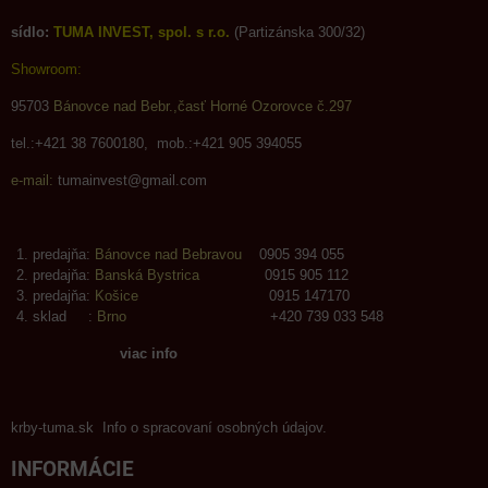
sídlo:
TUMA INVEST, spol. s r.o.
(Partizánska 300/32)
Showroom:
95703
Bánovce nad Bebr.,časť Horné Ozorovce č.297
tel.:+421 38 7600180, mob.:+421 905 394055
e-mail:
tumainvest@gmail.com
predajňa:
Bánovce nad Bebravou
0905 394 055
predajňa:
Banská Bystrica
0915 905 112
predajňa:
Košice
0915 147170
sklad :
Brno
+420 739 033 548
viac info
krby-tuma.sk Info o spracovaní osobných údajov.
INFORMÁCIE