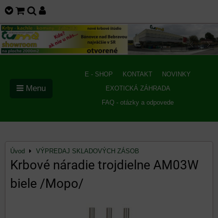
E - SHOP
KONTAKT
NOVINKY
Menu
EXOTICKÁ ZÁHRADA
FAQ - otázky a odpovede
Úvod
VÝPREDAJ SKLADOVÝCH ZÁSOB
Krbové náradie trojdielne AM03W
biele /Mopo/