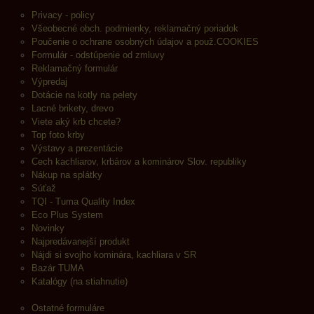
Privacy - policy
Všeobecné obch. podmienky, reklamačný poriadok
Poučenie o ochrane osobných údajov a použ.COOKIES
Formulár - odstúpenie od zmluvy
Reklamačný formulár
Výpredaj
Dotácie na kotly na pelety
Lacné brikety, drevo
Viete aký krb chcete?
Top foto krby
Výstavy a prezentácie
Cech kachliarov, krbárov a kominárov Slov. republiky
Nákup na splátky
Súťaž
TQI - Tuma Quality Index
Eco Plus System
Novinky
Najpredávanejší produkt
Nájdi si svojho kominára, kachliara v SR
Bazár TUMA
Katalógy (na stiahnutie)
Ostatné formuláre