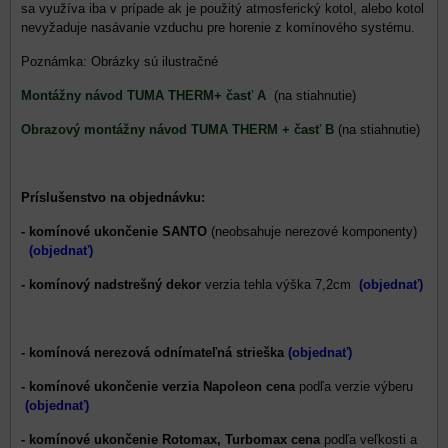
sa využíva iba v prípade ak je použitý atmosferický kotol, alebo kotol
nevyžaduje nasávanie vzduchu pre horenie z komínového systému.
Poznámka: Obrázky sú ilustračné
Montážny návod TUMA THERM+ časť A
(na stiahnutie)
Obrazový montážny návod TUMA THERM + časť B
(na stiahnutie)
Príslušenstvo na objednávku:
- komínové ukončenie SANTO
(neobsahuje nerezové komponenty)
(objednať)
- komínový nadstrešný dekor
verzia tehla výška 7,2cm
(objednať)
- komínová nerezová odnímateľná strieška
(objednať)
- komínové ukončenie verzia Napoleon
cena
podľa verzie výberu
(objednať)
- komínové ukončenie Rotomax, Turbomax cena
podľa veľkosti a