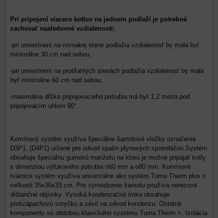
Pri pripojení viacero kotlov na jednom podlaží je potrebné
zachovať nasledovné vzdialenosti:
-pri umiestnení na rovnakej stene podlažia vzdialenosť by mala byť
minimálne 30 cm nad sebou.
-pri umiestnení na protiľahlých stenách podlažia vzdialenosť by mala
byť minimálne 60 cm nad sebou.
-maximálna dľžka pripojovacieho potrubia má byť 1,2 metra pod
pripojovacím uhlom 90°.
Komínový systém využíva špeciálne šamotové vložky označenia
D3P1, (D4P1) určené pre odvod spalín plynových spotrebičov.Systém
obsahuje špeciálnu gumovú manžetu na ktorú je možné pripájať kotly
s dimenziou výfukového potrubia o60 mm a o80 mm. Komínové
tvárnice systém využíva univerzálne ako systém Tuma Therm plus o
veľkosti 35x35x33 cm. Pre vymedzenie šamotu používa nerezové
dištančné objímky. Vysoká kondenzačná ímka obsahuje
protizápachovú smyčku a závit na odvod kondenzu. Ostatné
komponenty sú obdobou klasického systému Tuma Therm +. Izolácia