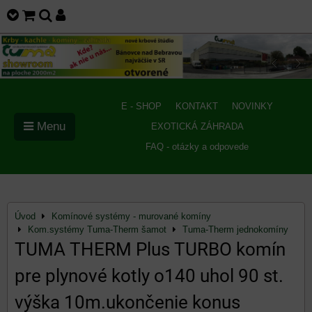
E - SHOP
KONTAKT
NOVINKY
Menu
EXOTICKÁ ZÁHRADA
FAQ - otázky a odpovede
Úvod
Komínové systémy - murované komíny
Kom.systémy Tuma-Therm šamot
Tuma-Therm jednokomíny
TUMA THERM Plus TURBO komín
pre plynové kotly o140 uhol 90 st.
výška 10m.ukončenie konus