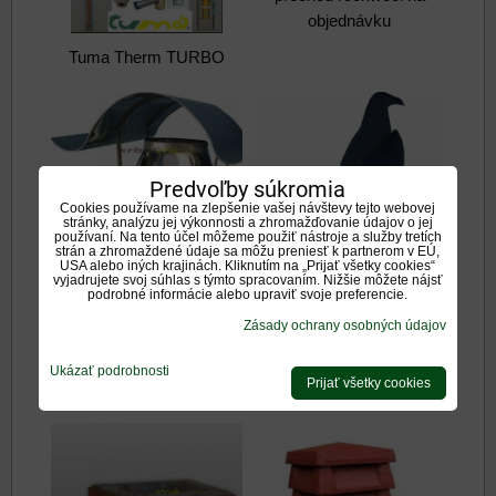
objednávku
Tuma Therm TURBO
Predvoľby súkromia
Cookies používame na zlepšenie vašej návštevy tejto webovej
stránky, analýzu jej výkonnosti a zhromažďovanie údajov o jej
Komínové ukončenie
používaní. Na tento účel môžeme použiť nástroje a služby tretích
strán a zhromaždené údaje sa môžu preniesť k partnerom v EÚ,
komína TUMA
USA alebo iných krajinách. Kliknutím na „Prijať všetky cookies“
Napoleon.. na
vyjadrujete svoj súhlas s týmto spracovaním. Nižšie môžete nájsť
podrobné informácie alebo upraviť svoje preferencie.
objednávku
Zásady ochrany osobných údajov
Komínové ukončenie
Rotomax na
Ukázať podrobnosti
Prijať všetky cookies
objednávku