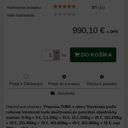
Hodnotenie produktu:
5
/
5
(
1
x)
Vaše hodnotenie:
990,10 €
s DPH
DO KOŠÍKA
ks
Pridať k Obľúbeným
Pridať do zoznamu
Otázka k produktu
Doručenia
Preprava TUMA v rámci Slovenska podľa
celkovej hmotnosti bude doúčtovaná po potvrdení objednávky
mailom: 0-5kg = 9 €, 5,1-10kg = 10 €, 10,1-100kg = 20 €, 101-250kg
= 30 €, 251-400kg = 39 €, 401-600kg = 49 €, 601-800kg = 58 €, nad