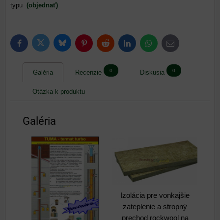
typu
(objednať)
Bluesky
Twitter
Facebook
Pinterest
Reddit
LinkedIn
WhatsApp
E-
mail
0
0
Galéria
Recenzie
Diskusia
Otázka k produktu
Galéria
Izolácia pre vonkajšie
zateplenie a stropný
prechod rockwool na