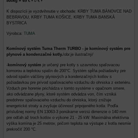
800kg = 69 €
•
0 €
•
KRBY TUMA BÁNOVCE NAD
BEBRAVOU, KRBY TUMA KOŠICE, KRBY TUMA BANSKÁ
BYSTRICA
Výrobca:
TUMA
Komínový systém Tuma Therm TURBO - je komínový systém pre
plynové a kondenzačné kotly.
/obr.je ilustračný/
-
komínový systém
je určený pre kotly s uzavretou spaľovacou
komorou a teplotou spalín do 200°C. Systém spĺňa požiadavky pre
odvod spalín väčšiny plynových a kondenzačných kotlov s
požiadavkou pre prívod spaľovacieho vzduchu do ohniska z exteriéru.
Vzduch pre horenie prichádza v tomto systéme v opačnom smere,
ako odvádzane plyny, ktoré systém odvádza von, čím vzniká
predohrev spaľovacieho vzduchu do ohniska, ktorý znižuje
energetické straty a zvyšuje účinnosť pripojeného kotla. Podľa
príslušnej normy EN 13063-3 ponúkame verziú dimenzie o 140 mm
pre odťah až troch kotlov o výkone 21 - 25 kW. Maximálna efektívna
výška komína je 25 metrov, pričom teplota na výstupe z kotla nesmie
prekročiť 200 °C.