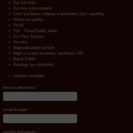
Top foto krby
Výstavy a prezentácie
Cech kachliarov, krbárov a kominárov Slov. republiky
Nákup na splátky
Súťaž
TQI - Tuma Quality Index
Eco Plus System
Novinky
Najpredávanejší produkt
Nájdi si svojho kominára, kachliara v SR
Bazár TUMA
Katalógy (na stiahnutie)
Ostatné formuláre
*
meno a priezvisko:
*
e-mail kontakt:
*
napíšte požiadavku: