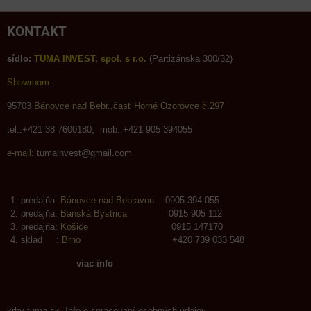
KONTAKT
sídlo:
TUMA INVEST, spol. s r.o.
(Partizánska 300/32)
Showroom:
95703
Bánovce nad Bebr.,časť Horné Ozorovce č.297
tel.:+421 38 7600180, mob.:+421 905 394055
e-mail:
tumainvest@gmail.com
predajňa:
Bánovce nad Bebravou
0905 394 055
predajňa:
Banská Bystrica
0915 905 112
predajňa:
Košice
0915 147170
sklad :
Brno
+420 739 033 548
viac info
krby-tuma.sk Info o spracovaní osobných údajov.