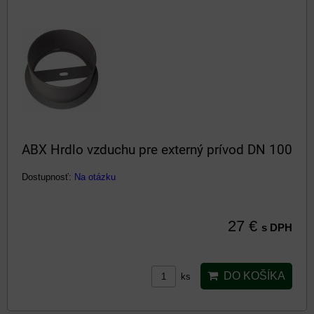
ABX Hrdlo vzduchu pre externý prívod DN 100
Dostupnosť:
Na otázku
27 €
s DPH
DO KOŠÍKA
ks