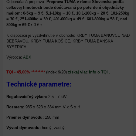
Preprava TUMA v rámci Slovenska podľa
celkovej hmotnosti bude doúčtovaná po potvrdení objednávky
mailom: 0-5kg = 9 €, 5,1-10kg = 10 €, 10,1-100kg = 20 €, 101-250kg
= 30 €, 251-400kg = 39 €, 401-600kg = 49 €, 601-800kg = 58 €, nad
800kg = 69 €
•
0 €
•
KRBY TUMA BÁNOVCE NAD
BEBRAVOU, KRBY TUMA KOŠICE, KRBY TUMA BANSKÁ
BYSTRICA
Výrobca:
ABX
TQI - 45,00% *********
(index 9/20)
získaj viac info o TQI .
Technické parametre:
Regulovateľný výkon:
2,5 - 7 kW
Rozmery:
985 x 523 x 384 mm V x Š x H
Priemer dymovodu:
150 mm
Vývod dymovodu:
horný, zadný