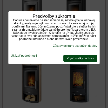
Predvoľby súkromia
Cookies používame na zlepšenie vašej návštevy tejto webovej
stránky, analýzu jej výkonnosti a zhromažďovanie údajov o jej
používaní. Na tento účel môžeme použiť nástroje a služby tretích
strán a zhromaždené údaje sa môžu preniesť k partnerom v EÚ,
USA alebo iných krajinách. Kliknutím na „Prijať všetky cookies“
vyjadrujete svoj súhlas s týmto spracovaním. Nižšie môžete nájsť
podrobné informácie alebo upraviť svoje preferencie.
ABX ARKTIS 4 šedý
ABX ARKTIS 4 čierny
Zásady ochrany osobných údajov
plech
plech
Ukázať podrobnosti
Prijať všetky cookies