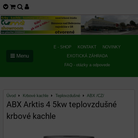
E - SHOP
KONTAKT
NOVINKY
Menu
EXOTICKÁ ZÁHRADA
FAQ - otázky a odpovede
Úvod
Krbové kachle
Teplovzdušné
ABX /CZ/
ABX Arktis 4 5kw teplovzdušné
krbové kachle