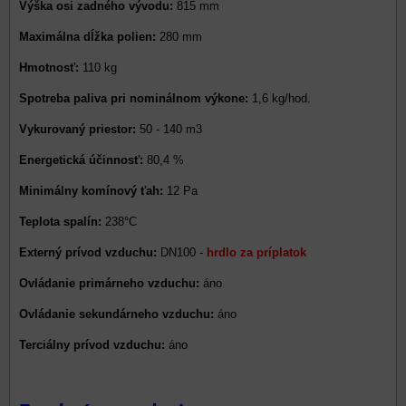
Výška osi zadného vývodu:
815 mm
Maximálna dĺžka polien:
280 mm
Hmotnosť:
110 kg
Spotreba paliva pri nominálnom výkone:
1,6 kg/hod.
Vykurovaný priestor:
50 - 140 m3
Energetická účinnosť:
80,4 %
Minimálny komínový ťah:
12 Pa
Teplota spalín:
238°C
Externý prívod vzduchu:
DN100 -
hrdlo za príplatok
Ovládanie primárneho vzduchu:
áno
Ovládanie sekundárneho vzduchu:
áno
Terciálny prívod vzduchu:
áno