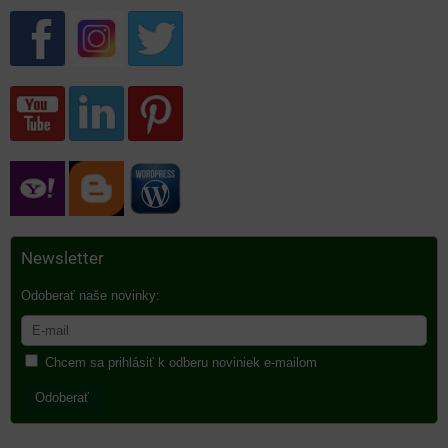
Newsletter
Odoberať naše novinky:
Chcem sa prihlásiť k odberu noviniek e-mailom
Odoberať