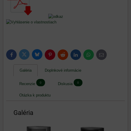
Bluesky
Twitter
Facebook
Pinterest
Reddit
LinkedIn
WhatsApp
E-
mail
Galéria
Doplnkové informácie
0
0
Recenzie
Diskusia
Otázka k produktu
Galéria