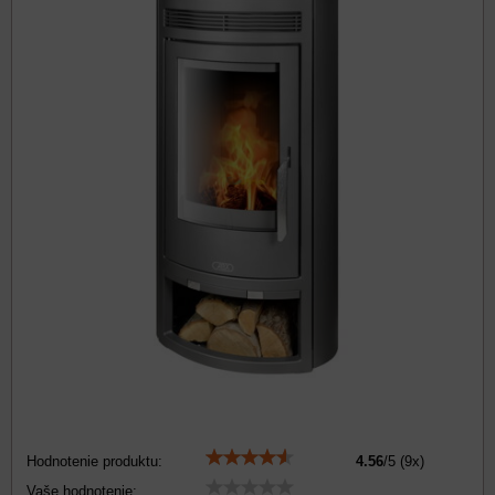
Hodnotenie produktu:
4.56
/
5
(
9
x)
Vaše hodnotenie: