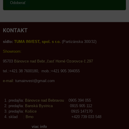
Odoberať
KONTAKT
sídlo:
TUMA INVEST, spol. s r.o.
(Partizánska 300/32)
Showroom:
95703
Bánovce nad Bebr.,časť Horné Ozorovce č.297
tel.:+421 38 7600180, mob.:+421 905 394055
e-mail:
tumainvest@gmail.com
predajňa:
Bánovce nad Bebravou
0905 394 055
predajňa:
Banská Bystrica
0915 905 112
predajňa:
Košice
0915 147170
sklad :
Brno
+420 739 033 548
viac info