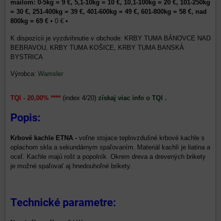
mailom: 0-5kg = 9 €, 5,1-10kg = 10 €, 10,1-100kg = 20 €, 101-250kg
= 30 €, 251-400kg = 39 €, 401-600kg = 49 €, 601-800kg = 58 €, nad
800kg = 69 €
•
0 €
•
KRBY TUMA BÁNOVCE NAD
BEBRAVOU, KRBY TUMA KOŠICE, KRBY TUMA BANSKÁ
BYSTRICA
Výrobca:
Wamsler
TQI - 20,00% ****
(index 4/20)
získaj viac info o TQI .
Popis:
Krbové kachle ETNA -
voľne stojace teplovzdušné krbové kachle s
oplachom skla a sekundárnym spaľovaním. Materiál kachlí je liatina a
oceľ. Kachle majú rošt a popolník. Okrem dreva a drevených brikety
je možné spaľovať aj hnedouhoľné brikety.
Technické parametre: