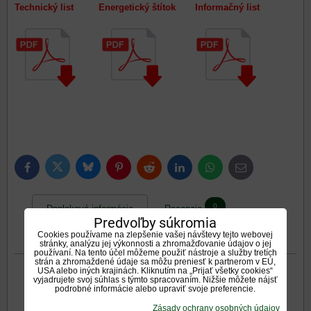
Technický list Energetický štítok Informačný list
Bluesky
Twitter
Facebook
Pinterest
Reddit
LinkedIn
WhatsApp
E-
mail
0
Doplnkové informácie
Recenzie
Predvoľby súkromia
Cookies používame na zlepšenie vašej návštevy tejto webovej
0
Diskusia
Otázka k produktu
stránky, analýzu jej výkonnosti a zhromažďovanie údajov o jej
používaní. Na tento účel môžeme použiť nástroje a služby tretích
strán a zhromaždené údaje sa môžu preniesť k partnerom v EÚ,
USA alebo iných krajinách. Kliknutím na „Prijať všetky cookies“
vyjadrujete svoj súhlas s týmto spracovaním. Nižšie môžete nájsť
Druh ohrevu:
podrobné informácie alebo upraviť svoje preferencie.
teplovzdušné
Zásady ochrany osobných údajov