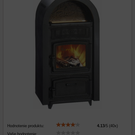
Hodnotenie produktu:
4.13
/
5
(
40
x)
Vaše hodnotenie: