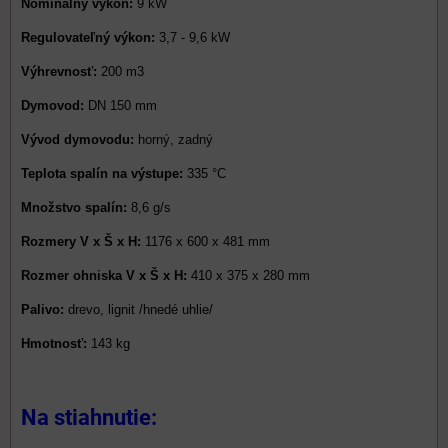
Nominálny výkon:
9 kW
Regulovateľný výkon:
3,7 - 9,6 kW
Výhrevnosť:
200 m3
Dymovod:
DN 150 mm
Vývod dymovodu:
horný, zadný
Teplota spalín na výstupe:
335 °C
Množstvo spalín:
8,6 g/s
Rozmery V x Š x H:
1176 x 600 x 481 mm
Rozmer ohniska V x Š x H:
410 x 375 x 280 mm
Palivo:
drevo, lignit /hnedé uhlie/
Hmotnosť:
143 kg
Na stiahnutie: