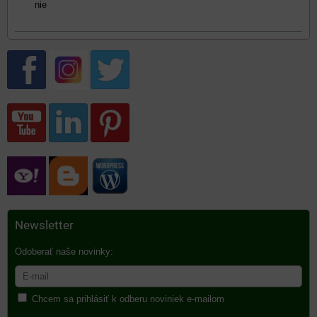
nie
Newsletter
Odoberať naše novinky:
Chcem sa prihlásiť k odberu noviniek e-mailom