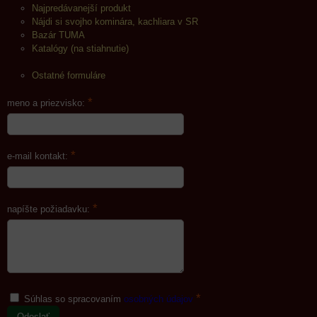
Najpredávanejší produkt
Nájdi si svojho kominára, kachliara v SR
Bazár TUMA
Katalógy (na stiahnutie)
Ostatné formuláre
*
meno a priezvisko:
*
e-mail kontakt:
*
napíšte požiadavku:
*
Súhlas so spracovaním
osobných údajov
Odoslať