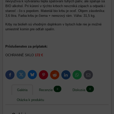
nevyužíva k vytváraniu tepla spaľovaní tuhých palív, ale spaľuje sa
BIO alkohol. Pri kúrení v týchto krboch nevzniká zápach a odpadá i
starosť - čo s popolom. Materiál bio krbu je oceľ. Objem zásobníka:
3,6 litra. Farba krbu je čierna + nerezový rám. Váha: 31,5 kg.
Krby na biolieh sú vhodným doplnkom v bytoch kde nie je možné
umiestniť komin pre odťah spalín.
Príslušenstvo za príplatok:
OCHRANNÉ SKLO
172 €
Bluesky
Twitter
Facebook
Pinterest
Reddit
LinkedIn
WhatsApp
E-
mail
0
0
Galéria
Recenzie
Diskusia
Otázka k produktu