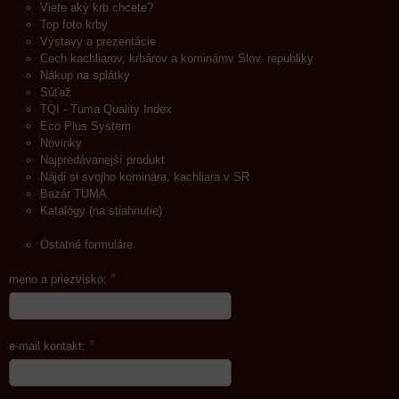
Viete aký krb chcete?
Top foto krby
Výstavy a prezentácie
Cech kachliarov, krbárov a kominárov Slov. republiky
Nákup na splátky
Súťaž
TQI - Tuma Quality Index
Eco Plus System
Novinky
Najpredávanejší produkt
Nájdi si svojho kominára, kachliara v SR
Bazár TUMA
Katalógy (na stiahnutie)
Ostatné formuláre
*
meno a priezvisko:
*
e-mail kontakt: