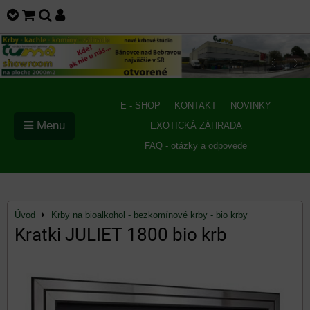
E - SHOP
KONTAKT
NOVINKY
Menu
EXOTICKÁ ZÁHRADA
FAQ - otázky a odpovede
Úvod
Krby na bioalkohol - bezkomínové krby - bio krby
Kratki JULIET 1800 bio krb