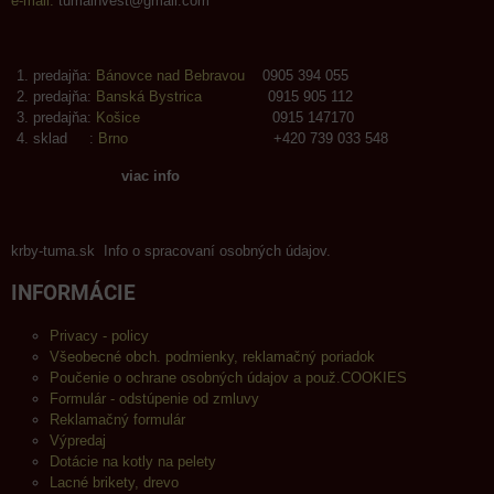
e-mail:
tumainvest@gmail.com
predajňa:
Bánovce nad Bebravou
0905 394 055
predajňa:
Banská Bystrica
0915 905 112
predajňa:
Košice
0915 147170
sklad :
Brno
+420 739 033 548
viac info
krby-tuma.sk Info o spracovaní osobných údajov.
INFORMÁCIE
Privacy - policy
Všeobecné obch. podmienky, reklamačný poriadok
Poučenie o ochrane osobných údajov a použ.COOKIES
Formulár - odstúpenie od zmluvy
Reklamačný formulár
Výpredaj
Dotácie na kotly na pelety
Lacné brikety, drevo