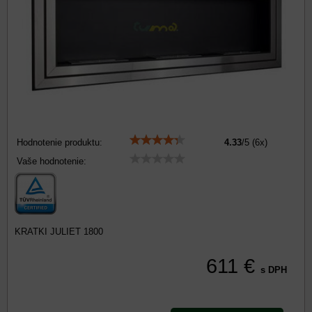
Hodnotenie produktu:
4.33
/
5
(
6
x)
Vaše hodnotenie:
KRATKI JULIET 1800
611 €
s DPH