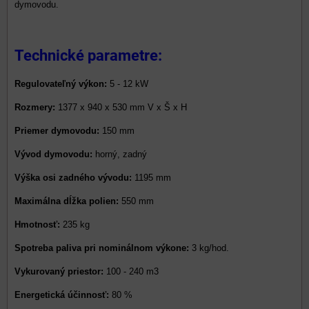
dymovodu.
Technické parametre:
Regulovateľný výkon:
5 - 12 kW
Rozmery:
1377 x 940 x 530 mm V x Š x H
Priemer dymovodu:
150 mm
Vývod dymovodu:
horný, zadný
Výška osi zadného vývodu:
1195 mm
Maximálna dĺžka polien:
550 mm
Hmotnosť:
235 kg
Spotreba paliva pri nominálnom výkone:
3 kg/hod.
Vykurovaný priestor:
100 - 240 m3
Energetická účinnosť:
80 %