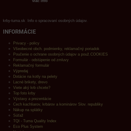
viac info
krby-tuma.sk Info o spracovaní osobných údajov.
INFORMÁCIE
Privacy - policy
Všeobecné obch. podmienky, reklamačný poriadok
Poučenie o ochrane osobných údajov a použ.COOKIES
Formulár - odstúpenie od zmluvy
Reklamačný formulár
Výpredaj
Dotácie na kotly na pelety
Lacné brikety, drevo
Viete aký krb chcete?
Top foto krby
Výstavy a prezentácie
Cech kachliarov, krbárov a kominárov Slov. republiky
Nákup na splátky
Súťaž
TQI - Tuma Quality Index
Eco Plus System