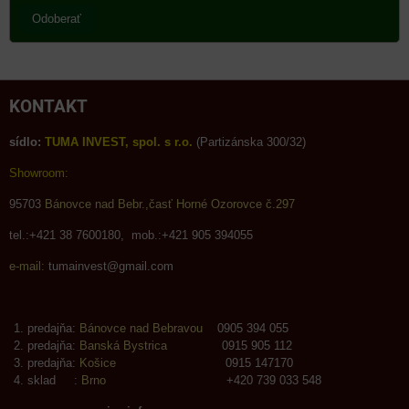
Odoberať
KONTAKT
sídlo:
TUMA INVEST, spol. s r.o.
(Partizánska 300/32)
Showroom:
95703
Bánovce nad Bebr.,časť Horné Ozorovce č.297
tel.:+421 38 7600180, mob.:+421 905 394055
e-mail:
tumainvest@gmail.com
predajňa:
Bánovce nad Bebravou
0905 394 055
predajňa:
Banská Bystrica
0915 905 112
predajňa:
Košice
0915 147170
sklad :
Brno
+420 739 033 548