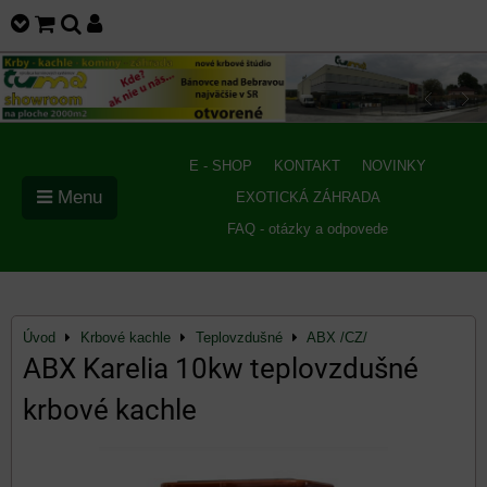
E - SHOP
KONTAKT
NOVINKY
Menu
EXOTICKÁ ZÁHRADA
FAQ - otázky a odpovede
Úvod
Krbové kachle
Teplovzdušné
ABX /CZ/
ABX Karelia 10kw teplovzdušné
krbové kachle