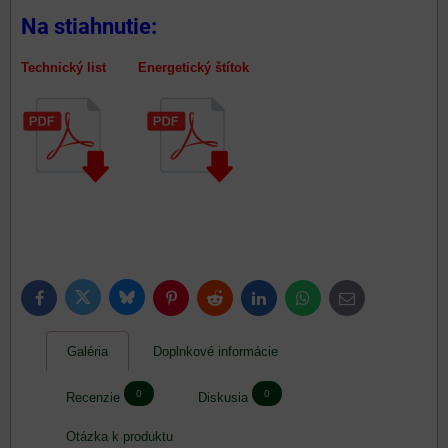
Na stiahnutie:
Technický list Energetický štítok
Bluesky
Twitter
Facebook
Pinterest
Reddit
LinkedIn
WhatsApp
E-
mail
Galéria
Doplnkové informácie
0
0
Recenzie
Diskusia
Otázka k produktu