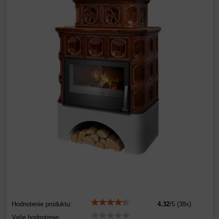
Hodnotenie produktu:
4.32
/
5
(
38
x)
Vaše hodnotenie: