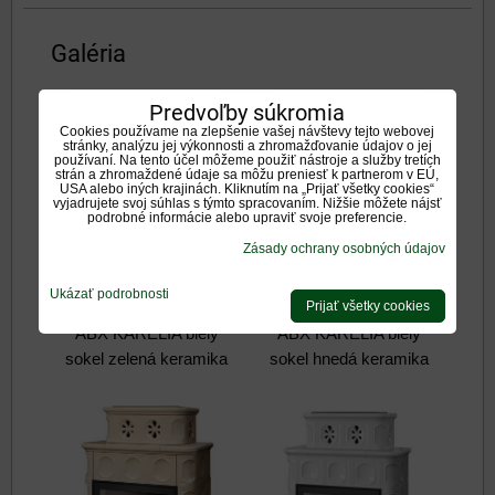
Galéria
Predvoľby súkromia
Cookies používame na zlepšenie vašej návštevy tejto webovej
stránky, analýzu jej výkonnosti a zhromažďovanie údajov o jej
používaní. Na tento účel môžeme použiť nástroje a služby tretích
strán a zhromaždené údaje sa môžu preniesť k partnerom v EÚ,
USA alebo iných krajinách. Kliknutím na „Prijať všetky cookies“
vyjadrujete svoj súhlas s týmto spracovaním. Nižšie môžete nájsť
podrobné informácie alebo upraviť svoje preferencie.
Zásady ochrany osobných údajov
Ukázať podrobnosti
Prijať všetky cookies
ABX KARELIA biely
ABX KARELIA biely
sokel zelená keramika
sokel hnedá keramika