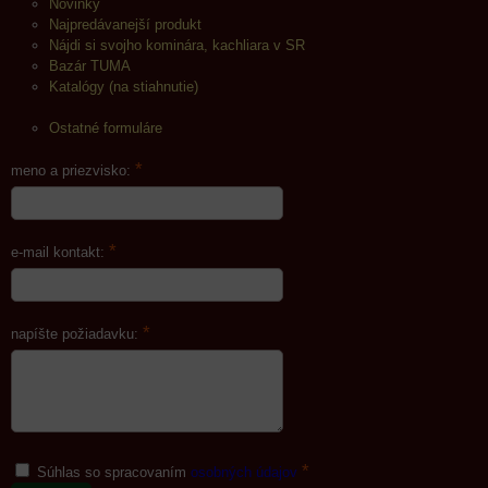
Novinky
Najpredávanejší produkt
Nájdi si svojho kominára, kachliara v SR
Bazár TUMA
Katalógy (na stiahnutie)
Ostatné formuláre
*
meno a priezvisko:
*
e-mail kontakt:
*
napíšte požiadavku:
*
Súhlas so spracovaním
osobných údajov