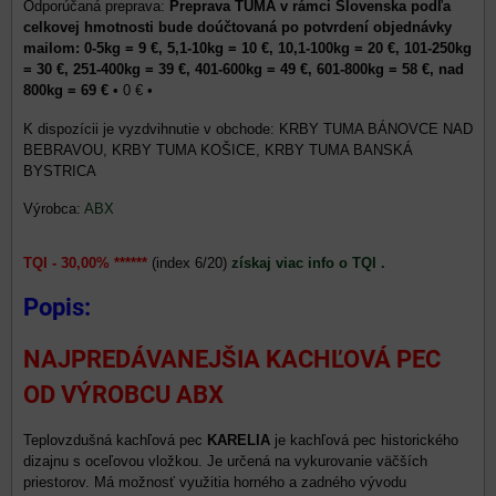
Preprava TUMA v rámci Slovenska podľa
celkovej hmotnosti bude doúčtovaná po potvrdení objednávky
mailom: 0-5kg = 9 €, 5,1-10kg = 10 €, 10,1-100kg = 20 €, 101-250kg
= 30 €, 251-400kg = 39 €, 401-600kg = 49 €, 601-800kg = 58 €, nad
800kg = 69 €
•
0 €
•
KRBY TUMA BÁNOVCE NAD
BEBRAVOU, KRBY TUMA KOŠICE, KRBY TUMA BANSKÁ
BYSTRICA
Výrobca:
ABX
TQI - 30,00% ******
(index 6/20)
získaj viac info o TQI .
Popis:
NAJPREDÁVANEJŠIA KACHĽOVÁ PEC
OD VÝROBCU ABX
Teplovzdušná kachľová pec
KARELIA
je kachľová pec historického
dizajnu s oceľovou vložkou. Je určená na vykurovanie väčších
priestorov. Má možnosť využitia horného a zadného vývodu