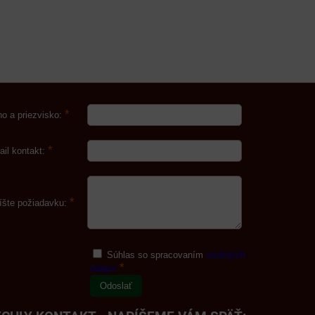
*
o a priezvisko:
*
ail kontakt:
*
íšte požiadavku:
Súhlas so spracovaním
osobných
*
údajov
Odoslať