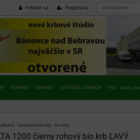
Prihlásiť sa
Registrácia
OP
KONTAKT
NOVINKY
EXOTICKÁ ZÁHRADA
FAQ - otázky a 
oalkohol - bezkomínové krby - bio krby
LTA 1200 čierny rohový bio krb ĽAVÝ