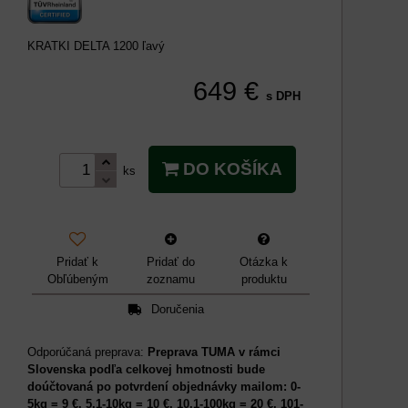
KRATKI DELTA 1200 ľavý
649 €
s DPH
DO KOŠÍKA
ks
Pridať k
Pridať do
Otázka k
Obľúbeným
zoznamu
produktu
Doručenia
Preprava TUMA v rámci
Slovenska podľa celkovej hmotnosti bude
doúčtovaná po potvrdení objednávky mailom: 0-
5kg = 9 €, 5,1-10kg = 10 €, 10,1-100kg = 20 €, 101-