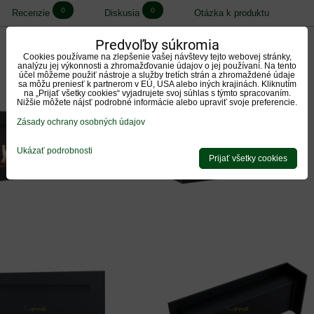
0
0
Recenzie
Diskusia
Otázka k produktu
Predvoľby súkromia
Cookies používame na zlepšenie vašej návštevy tejto webovej stránky,
analýzu jej výkonnosti a zhromažďovanie údajov o jej používaní. Na tento
účel môžeme použiť nástroje a služby tretích strán a zhromaždené údaje
sa môžu preniesť k partnerom v EÚ, USA alebo iných krajinách. Kliknutím
na „Prijať všetky cookies“ vyjadrujete svoj súhlas s týmto spracovaním.
Nižšie môžete nájsť podrobné informácie alebo upraviť svoje preferencie.
Zásady ochrany osobných údajov
Ukázať podrobnosti
Prijať všetky cookies