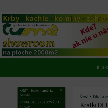
E - SH
KRBY - teplo, harmónia,
pohoda...
Úvod
Krby na bi
VÝPREDAJ SKLADOVÝCH
Kratki DE
ZÁSOB