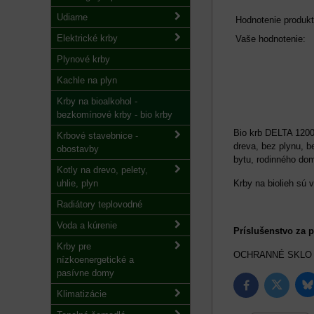
Udiarne
Hodnotenie produkt
Elektrické krby
Vaše hodnotenie:
Plynové krby
Kachle na plyn
Krby na bioalkohol -
bezkomínové krby - bio krby
Bio krb DELTA 1200
Krbové stavebnice -
dreva, bez plynu, b
obostavby
bytu, rodinného dom
Kotly na drevo, pelety,
uhlie, plyn
Krby na biolieh sú
Radiátory teplovodné
Voda a kúrenie
Príslušenstvo za p
Krby pre
OCHRANNÉ SKL
nízkoenergetické a
pasívne domy
B
Twitter
Facebook
Klimatizácie