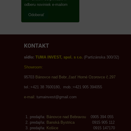
odberu noviniek e-mailom
Odoberať
KONTAKT
sídlo:
TUMA INVEST, spol. s r.o.
(Partizánska 300/32)
Showroom:
95703
Bánovce nad Bebr.,časť Horné Ozorovce č.297
tel.:+421 38 7600180, mob.:+421 905 394055
e-mail:
tumainvest@gmail.com
predajňa:
Bánovce nad Bebravou
0905 394 055
predajňa:
Banská Bystrica
0915 905 112
predajňa:
Košice
0915 147170