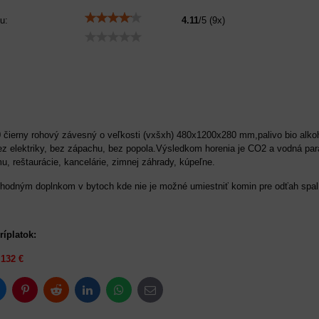
u:
4.11
/
5
(
9
x)
 čierny rohový závesný o veľkosti (vxšxh) 480x1200x280 mm,palivo bio alko
ez elektriky, bez zápachu, bez popola.Výsledkom horenia je CO2 a vodná para,,
u, reštaurácie, kancelárie, zimnej záhrady, kúpeľne.
 vhodným doplnkom v bytoch kde nie je možné umiestniť komin pre odťah spal
ríplatok:
O
132 €
luesky
Pinterest
Reddit
LinkedIn
WhatsApp
E-
mail