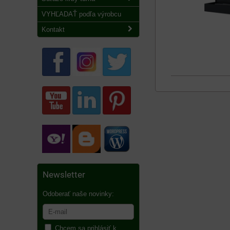
VYHĽADAŤ podľa výrobcu
Kontakt
Newsletter
Odoberať naše novinky:
Chcem sa prihlásiť k