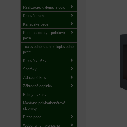
Realizácie, galéria, štúdio
Krbové kachle
Kanadské pece
Pece na pelety - peletové
pece
Teplovodné kachle, teplovodné
pece
Krbové vložky
Sporáky
Záhradné krby
Záhradné doplnky
Palmy-cykasy
Masívne polykarbonátové
skleníky
Pizza pece
Weber grily - prenosné