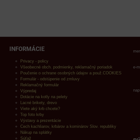
INFORMÁCIE
men
Privacy - policy
Všeobecné obch. podmienky, reklamačný poriadok
e-m
Poučenie o ochrane osobných údajov a použ.COOKIES
Formulár - odstúpenie od zmluvy
Reklamačný formulár
nap
Výpredaj
Dotácie na kotly na pelety
Lacné brikety, drevo
Viete aký krb chcete?
Top foto krby
Výstavy a prezentácie
Cech kachliarov, krbárov a kominárov Slov. republiky
Nákup na splátky
Súťaž