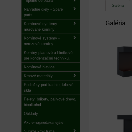
Tepelné čerpadlá
Galéria
Náhradné diely - Spare
parts
Galéria
Komínové systémy -
murované komíny
Komínové systémy -
nerezové komíny
Komíny plastové a hliníkové
pre kondenzačnú techniku.
Komínové hlavice
Krbové materiály
Podložky pod kachle, krbové
sklá
Pelety, brikety, palivové drevo,
bioalkohol
Obklady
Akcie-najpredávanejšie!
Súťaže krby tuma