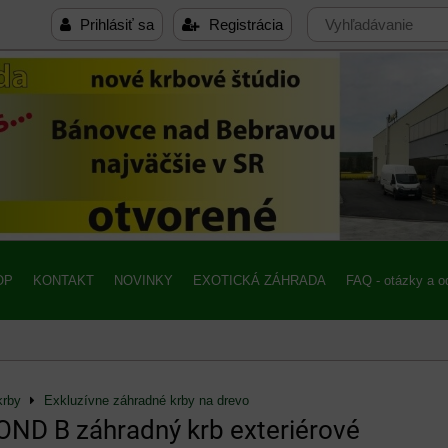
Prihlásiť sa
Registrácia
OP
KONTAKT
NOVINKY
EXOTICKÁ ZÁHRADA
FAQ - otázky a 
krby
Exkluzívne záhradné krby na drevo
ND B záhradný krb exteriérové