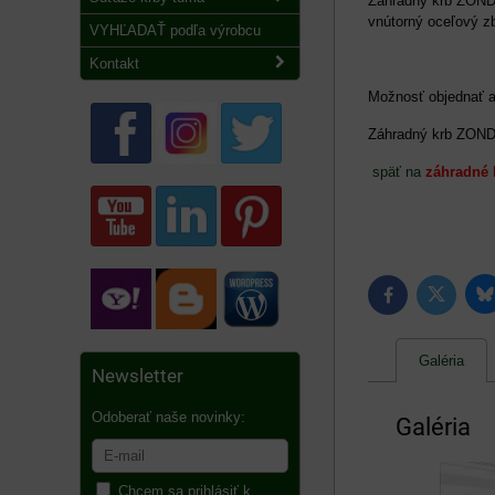
Záhradný krb ZOND 
vnútorný oceľový 
VYHĽADAŤ podľa výrobcu
Kontakt
Možnosť objednať aj
Záhradný krb ZOND
späť na
záhradné 
B
Twitter
Facebook
Galéria
Newsletter
Odoberať naše novinky:
Galéria
Chcem sa prihlásiť k