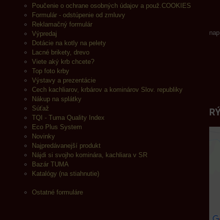
Poučenie o ochrane osobných údajov a použ.COOKIES
Formulár - odstúpenie od zmluvy
Reklamačný formulár
nap
Výpredaj
Dotácie na kotly na pelety
Lacné brikety, drevo
Viete aký krb chcete?
Top foto krby
Výstavy a prezentácie
Cech kachliarov, krbárov a kominárov Slov. republiky
Nákup na splátky
Súťaž
RÝ
TQI - Tuma Quality Index
Eco Plus System
Novinky
Najpredávanejší produkt
Nájdi si svojho kominára, kachliara v SR
Bazár TUMA
Katalógy (na stiahnutie)
Ostatné formuláre