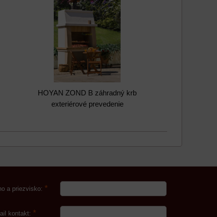
HOYAN ZOND B záhradný krb
exteriérové prevedenie
*
o a priezvisko:
*
ail kontakt: