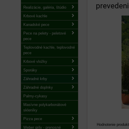
preveden
Realizácie, galéria, štúdio
Krbové kachle
Kanadské pece
Pece na pelety - peletové
pece
Teplovodné kachle, teplovodné
pece
Krbové vložky
Sporáky
Záhradné krby
Záhradné doplnky
Palmy-cykasy
Masívne polykarbonátové
skleníky
Pizza pece
Hodnotenie produkt
Weber grily - prenosné