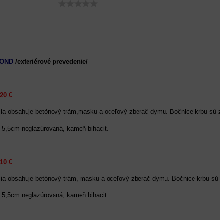
ZOND
/exteriérové prevedenie/
20 €
cia obsahuje betónový trám,masku a oceľový zberač dymu. Bočnice krbu sú z
a 5,5cm neglazúrovaná, kameň bihacit.
10 €
cia obsahuje betónový trám, masku a oceľový zberač dymu. Bočnice krbu sú
a 5,5cm neglazúrovaná, kameň bihacit.