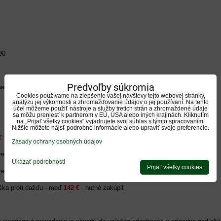
90
Predvoľby súkromia
stvo :
Cookies používame na zlepšenie vašej návštevy tejto webovej stránky,
analýzu jej výkonnosti a zhromažďovanie údajov o jej používaní. Na tento
účel môžeme použiť nástroje a služby tretích strán a zhromaždené údaje
sa môžu preniesť k partnerom v EÚ, USA alebo iných krajinách. Kliknutím
na „Prijať všetky cookies“ vyjadrujete svoj súhlas s týmto spracovaním.
Nižšie môžete nájsť podrobné informácie alebo upraviť svoje preferencie.
€
Zásady ochrany osobných údajov
avec 1m
125 €
Ukázať podrobnosti
Prijať všetky cookies
vec 0,5m
80 €
eška proti dažďu - meď
142 €
- nutné zakúpiť