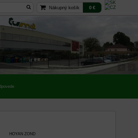
Nákupný košík
0 €
odpovede
HOYAN ZOND