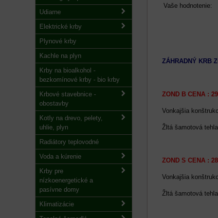
Vaše hodnotenie:
Udiarne
Elektrické krby
Plynové krby
Kachle na plyn
ZÁHRADNÝ KRB 
Krby na bioalkohol -
bezkomínové krby - bio krby
Krbové stavebnice -
ZOND B CENA : 29
obostavby
Vonkajšia konštruk
Kotly na drevo, pelety,
uhlie, plyn
Žltá šamotová tehl
Radiátory teplovodné
Voda a kúrenie
ZOND S CENA : 28
Krby pre
Vonkajšia konštruk
nízkoenergetické a
pasívne domy
Žltá šamotová tehl
Klimatizácie