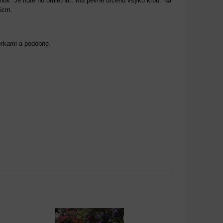
ánok. Je nuté ho omietnuť. Má pevne určenú všyku krbu. Na
5cm.
ierkami a podobne.