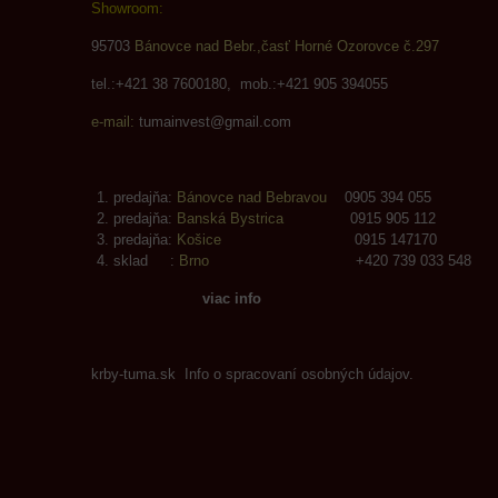
Showroom:
95703
Bánovce nad Bebr.,časť Horné Ozorovce č.297
tel.:+421 38 7600180, mob.:+421 905 394055
e-mail:
tumainvest@gmail.com
predajňa:
Bánovce nad Bebravou
0905 394 055
predajňa:
Banská Bystrica
0915 905 112
predajňa:
Košice
0915 147170
sklad :
Brno
+420 739 033 548
viac info
krby-tuma.sk Info o spracovaní osobných údajov.