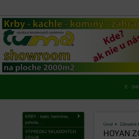
E - SH
KRBY - teplo, harmónia,
pohoda...
Úvod
Záhradné 
HOYAN ZO
VÝPREDAJ SKLADOVÝCH
ZÁSOB