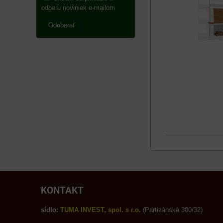
odberu noviniek e-mailom
Odoberať
KONTAKT
sídlo:
TUMA INVEST, spol. s r.o.
(Partizánska 300/32)