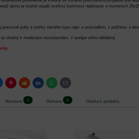
exteriérové prevedenie je vhodný do voľného priestranstva prípadne pod alt
zberač dymu je možné osadiť oceľový komínový nadstavec o rozmeroch 20x2
 pracovné pulty a stolíky rôzneho typu napr. s umývadlom, s poličkou, s dv
 je vhodný k moderným novostavbám. V európe veľmi oblúbený.
krby
luesky
Pinterest
Reddit
LinkedIn
WhatsApp
E-
mail
0
0
Recenzie
Diskusia
Otázka k produktu