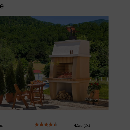
ie
u:
4.5
/
5
(
2
x)