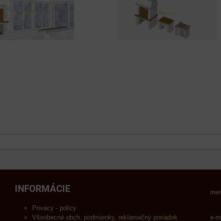
INFORMÁCIE
men
Privacy - policy
Všeobecné obch. podmienky, reklamačný poriadok
e-m