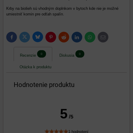
Krby na biolieh sú vhodným doplnkom v bytoch kde nie je možné
umiestniť komin pre odťah spalín.
Bluesky
Twitter
Facebook
Pinterest
Reddit
LinkedIn
WhatsApp
E-
mail
0
0
Recenzie
Diskusia
Otázka k produktu
Hodnotenie produktu
5
/5
1 hodnotení