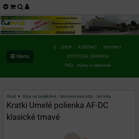
E - SHOP
KONTAKT
NOVINKY
Menu
EXOTICKÁ ZÁHRADA
FAQ - otázky a odpovede
Úvod
Krby na bioalkohol - bezkomínové krby - bio krby
Kratki Umelé polienka AF-DC
klasické tmavé