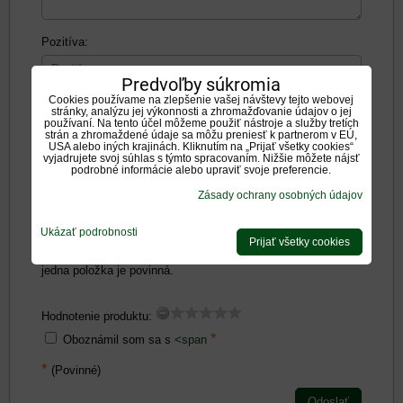
Pozitíva:
Predvoľby súkromia
Cookies používame na zlepšenie vašej návštevy tejto webovej
stránky, analýzu jej výkonnosti a zhromažďovanie údajov o jej
používaní. Na tento účel môžeme použiť nástroje a služby tretích
strán a zhromaždené údaje sa môžu preniesť k partnerom v EÚ,
Negatíva:
USA alebo iných krajinách. Kliknutím na „Prijať všetky cookies“
vyjadrujete svoj súhlas s týmto spracovaním. Nižšie môžete nájsť
podrobné informácie alebo upraviť svoje preferencie.
Zásady ochrany osobných údajov
Ukázať podrobnosti
Prijať všetky cookies
Zadajte prosím hodnotenie, výhody alebo zápory - aspoň
jedna položka je povinná.
Hodnotenie produktu:
*
Oboznámil som sa s
<span
*
(Povinné)
Odoslať