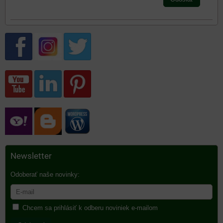
Newsletter
Odoberať naše novinky:
Chcem sa prihlásiť k odberu noviniek e-mailom