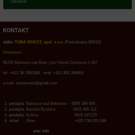
Odoberať
KONTAKT
sídlo:
TUMA INVEST, spol. s r.o.
(Partizánska 300/32)
Showroom:
95703
Bánovce nad Bebr.,časť Horné Ozorovce č.297
tel.:+421 38 7600180, mob.:+421 905 394055
e-mail:
tumainvest@gmail.com
predajňa:
Bánovce nad Bebravou
0905 394 055
predajňa:
Banská Bystrica
0915 905 112
predajňa:
Košice
0915 147170
sklad :
Brno
+420 739 033 548
viac info