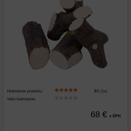
Hodnotenie produktu:
5
/
5
(
1
x)
Vaše hodnotenie:
68 €
s DPH