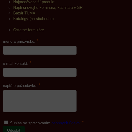
Najpredávanejší produkt
Nájdi si svojho kominára, kachliara v SR
Bazár TUMA
Katalógy (na stiahnutie)
Ostatné formuláre
*
meno a priezvisko:
*
e-mail kontakt:
*
napíšte požiadavku:
*
Súhlas so spracovaním
osobných údajov
Odoslať