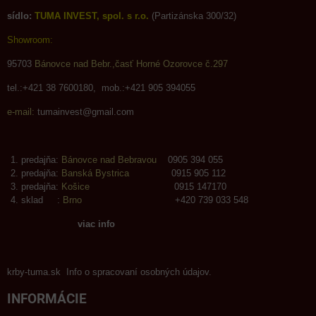
sídlo:
TUMA INVEST, spol. s r.o.
(Partizánska 300/32)
Showroom:
95703
Bánovce nad Bebr.,časť Horné Ozorovce č.297
tel.:+421 38 7600180, mob.:+421 905 394055
e-mail:
tumainvest@gmail.com
predajňa:
Bánovce nad Bebravou
0905 394 055
predajňa:
Banská Bystrica
0915 905 112
predajňa:
Košice
0915 147170
sklad :
Brno
+420 739 033 548
viac info
krby-tuma.sk Info o spracovaní osobných údajov.
INFORMÁCIE