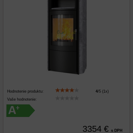
Hodnotenie produktu:
4
/
5
(
1
x)
Vaše hodnotenie:
3354 €
s DPH