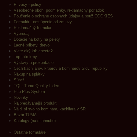
Privacy - policy
Všeobecné obch. podmienky, reklamačný poriadok
Poučenie o ochrane osobných údajov a použ.COOKIES
Formulár - odstúpenie od zmluvy
Reklamačný formulár
Výpredaj
Dotácie na kotly na pelety
Lacné brikety, drevo
Viete aký krb chcete?
Top foto krby
Výstavy a prezentácie
Cech kachliarov, krbárov a kominárov Slov. republiky
Nákup na splátky
Súťaž
TQI - Tuma Quality Index
Eco Plus System
Novinky
Najpredávanejší produkt
Nájdi si svojho kominára, kachliara v SR
Bazár TUMA
Katalógy (na stiahnutie)
Ostatné formuláre