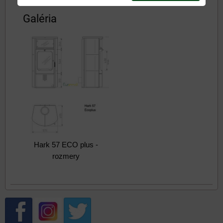
Galéria
Hark 57 ECO plus -
rozmery