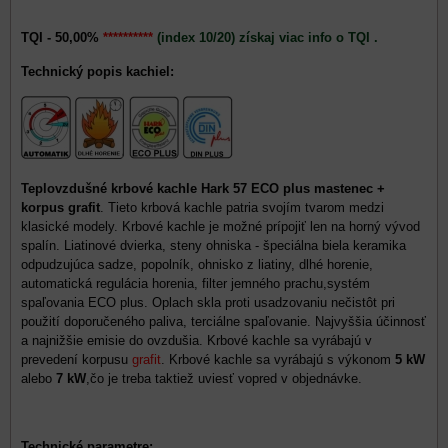
TQI - 50,00%
**********
(index 10/20) získaj viac info o TQI .
Technický popis kachiel:
Teplovzdušné krbové kachle Hark 57 ECO plus mastenec +
korpus grafit
. Tieto krbová kachle patria svojím tvarom medzi
klasické modely. Krbové kachle je možné prípojiť len na horný vývod
spalín. Liatinové dvierka, steny ohniska - špeciálna biela keramika
odpudzujúca sadze, popolník, ohnisko z liatiny, dlhé horenie,
automatická regulácia horenia, filter jemného prachu,systém
spaľovania ECO plus. Oplach skla proti usadzovaniu nečistôt pri
použití doporučeného paliva, terciálne spaľovanie. Najvyššia účinnosť
a najnižšie emisie do ovzdušia. Krbové kachle sa vyrábajú v
prevedení korpusu
grafit
. Krbové kachle sa vyrábajú s výkonom
5 kW
alebo
7 kW
,čo je treba taktiež uviesť vopred v objednávke.
Technické parametre: