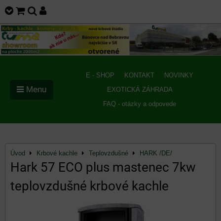
E - SHOP
KONTAKT
NOVINKY
Menu
EXOTICKÁ ZÁHRADA
FAQ - otázky a odpovede
Úvod
Krbové kachle
Teplovzdušné
HARK /DE/
Hark 57 ECO plus mastenec 7kw
teplovzdušné krbové kachle