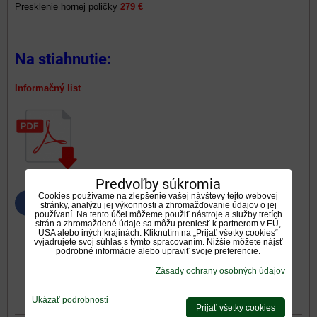
Presklenie hornej poličky
279 €
Na stiahnutie:
Informačný list
Predvoľby súkromia
Cookies používame na zlepšenie vašej návštevy tejto webovej
Bluesky
stránky, analýzu jej výkonnosti a zhromažďovanie údajov o jej
Twitter
Facebook
Pinterest
Reddit
LinkedIn
WhatsApp
E-
mail
používaní. Na tento účel môžeme použiť nástroje a služby tretích
strán a zhromaždené údaje sa môžu preniesť k partnerom v EÚ,
USA alebo iných krajinách. Kliknutím na „Prijať všetky cookies“
Galéria
Doplnkové informácie
vyjadrujete svoj súhlas s týmto spracovaním. Nižšie môžete nájsť
podrobné informácie alebo upraviť svoje preferencie.
Zásady ochrany osobných údajov
0
0
Recenzie
Diskusia
Ukázať podrobnosti
Otázka k produktu
Prijať všetky cookies