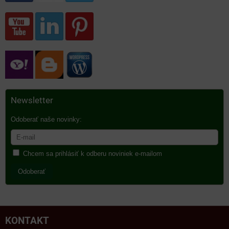
Newsletter
Odoberať naše novinky:
Chcem sa prihlásiť k odberu noviniek e-mailom
Odoberať
KONTAKT