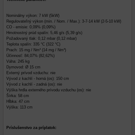
Nominálny výkon: 7 kW (5kW)
Regulovateľný výkon (min. / Nom. / Max.): 3-7-14 kW (2-5-10 kW)
CO - emisie: 0,09% (0,09%)
Hmotnostný prúd spalín: 5,46 g/s (5,39 g/s)
Požadovaný tlak: 0,12 mbar (0,12 mbar)
Teplota spalín: 335 °C (322 °C)
Prach: 15 mg / Nm³ (14 mg / Nm³)
Účinnosť: 84,07% (82,62%)
Váha: 245 kg
Dymovod: Ø 15 cm
Externý prívod vzduchu: nie
Vývod z kachlí - horná (os): 150 cm
Vývod z kachlí - zadná (os): nie
Výška hrdla externého prívodu vzduchu (os): nie
Šírka: 58 cm
Hĺbka: 47 cm
Výška: 113 cm
Príslušenstvo za príplatok: