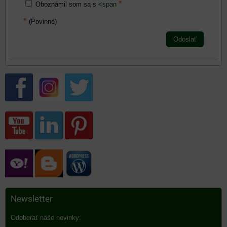
*
Oboznámil som sa s
<span
*
(Povinné)
Odoslať
Newsletter
Odoberať naše novinky: