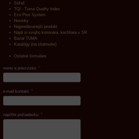
Súťaž
TQI - Tuma Quality Index
Eco Plus System
Novinky
Najpredávanejší produkt
Nájdi si svojho kominára, kachliara v SR
Bazár TUMA
Katalógy (na stiahnutie)
Ostatné formuláre
*
meno a priezvisko:
*
e-mail kontakt:
*
napíšte požiadavku: