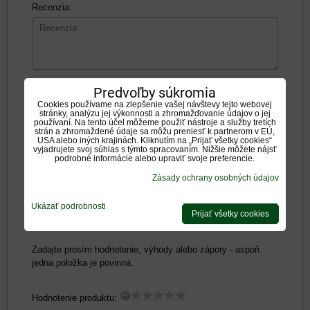
Recenzia:
Pozitíva:
Predvoľby súkromia
Cookies používame na zlepšenie vašej návštevy tejto webovej
stránky, analýzu jej výkonnosti a zhromažďovanie údajov o jej
používaní. Na tento účel môžeme použiť nástroje a služby tretích
strán a zhromaždené údaje sa môžu preniesť k partnerom v EÚ,
USA alebo iných krajinách. Kliknutím na „Prijať všetky cookies“
vyjadrujete svoj súhlas s týmto spracovaním. Nižšie môžete nájsť
podrobné informácie alebo upraviť svoje preferencie.
Negatíva:
Zásady ochrany osobných údajov
Ukázať podrobnosti
Prijať všetky cookies
Zadajte prosím hodnotenie, výhody alebo zápory - aspoň
jedna položka je povinná.
Hodnotenie produktu: