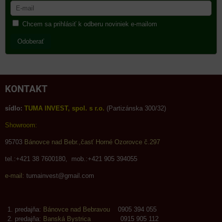
Chcem sa prihlásiť k odberu noviniek e-mailom
Odoberať
KONTAKT
sídlo:
TUMA INVEST, spol. s r.o.
(Partizánska 300/32)
Showroom:
95703
Bánovce nad Bebr.,časť Horné Ozorovce č.297
tel.:+421 38 7600180, mob.:+421 905 394055
e-mail:
tumainvest@gmail.com
predajňa:
Bánovce nad Bebravou
0905 394 055
predajňa:
Banská Bystrica
0915 905 112