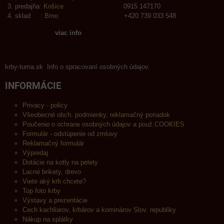
predajňa:
Košice
0915 147170
sklad :
Brno
+420 739 033 548
viac info
krby-tuma.sk Info o spracovaní osobných údajov.
INFORMÁCIE
Privacy - policy
Všeobecné obch. podmienky, reklamačný poriadok
Poučenie o ochrane osobných údajov a použ.COOKIES
Formulár - odstúpenie od zmluvy
Reklamačný formulár
Výpredaj
Dotácie na kotly na pelety
Lacné brikety, drevo
Viete aký krb chcete?
Top foto krby
Výstavy a prezentácie
Cech kachliarov, krbárov a kominárov Slov. republiky
Nákup na splátky