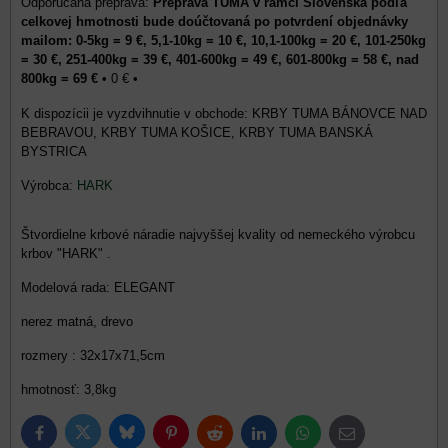
Preprava TUMA v rámci Slovenska podľa
celkovej hmotnosti bude doúčtovaná po potvrdení objednávky
mailom: 0-5kg = 9 €, 5,1-10kg = 10 €, 10,1-100kg = 20 €, 101-250kg
= 30 €, 251-400kg = 39 €, 401-600kg = 49 €, 601-800kg = 58 €, nad
800kg = 69 €
•
0 €
•
KRBY TUMA BÁNOVCE NAD
BEBRAVOU, KRBY TUMA KOŠICE, KRBY TUMA BANSKÁ
BYSTRICA
Výrobca:
HARK
Štvordielne krbové náradie najvyššej kvality od nemeckého výrobcu
krbov "HARK" .
Modelová rada: ELEGANT
nerez matná, drevo
rozmery : 32x17x71,5cm
hmotnosť: 3,8kg
Bluesky
Twitter
Facebook
Pinterest
Reddit
LinkedIn
WhatsApp
E-