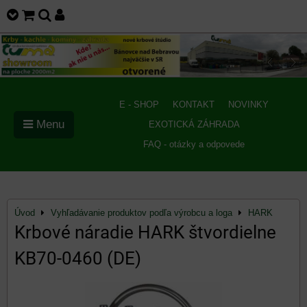
E - SHOP
KONTAKT
NOVINKY
Menu
EXOTICKÁ ZÁHRADA
FAQ - otázky a odpovede
Úvod
Vyhľadávanie produktov podľa výrobcu a loga
HARK
Krbové náradie HARK štvordielne
KB70-0460 (DE)