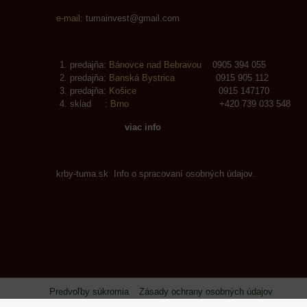
e-mail:
tumainvest@gmail.com
predajňa:
Bánovce nad Bebravou
0905 394 055
predajňa:
Banská Bystrica
0915 905 112
predajňa:
Košice
0915 147170
sklad :
Brno
+420 739 033 548
viac info
krby-tuma.sk Info o spracovaní osobných údajov.
Predvoľby súkromia
Zásady ochrany osobných údajov