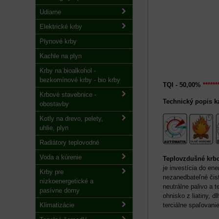
Udiarne
Elektrické krby
Plynové krby
Kachle na plyn
Krby na bioalkohol -
bezkomínové krby - bio krby
TQI - 50,00%
******
Krbové stavebnice -
Technický popis ka
obostavby
Kotly na drevo, pelety,
uhlie, plyn
Radiátory teplovodné
Voda a kúrenie
Teplovzdušné krb
je investícia do en
Krby pre
nezanedbateľné čist
nízkoenergetické a
neutrálne palivo a 
pasívne domy
ohnisko z liatiny, d
Klimatizácie
terciálne spaľovani