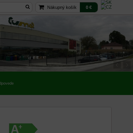
Nákupný košík
0 €
odpovede