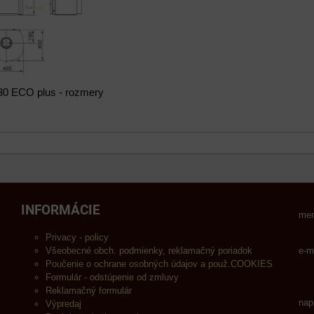
30 ECO plus - rozmery
INFORMÁCIE
men
Privacy - policy
Všeobecné obch. podmienky, reklamačný poriadok
e-m
Poučenie o ochrane osobných údajov a použ.COOKIES
Formulár - odstúpenie od zmluvy
Reklamačný formulár
nap
Výpredaj