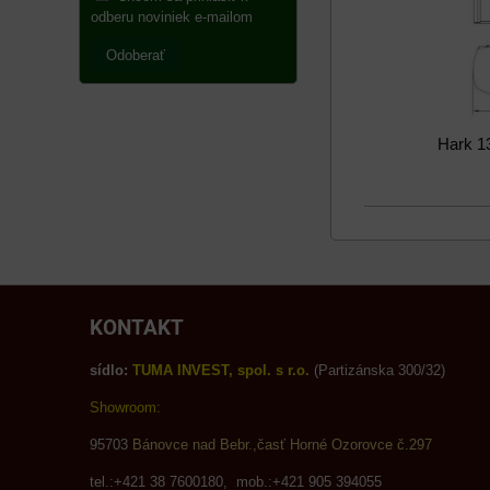
odberu noviniek e-mailom
Odoberať
Hark 1
KONTAKT
sídlo:
TUMA INVEST, spol. s r.o.
(Partizánska 300/32)
Showroom:
95703
Bánovce nad Bebr.,časť Horné Ozorovce č.297
tel.:+421 38 7600180, mob.:+421 905 394055