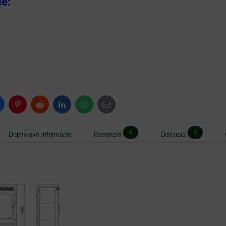
ie:
t
luesky
Pinterest
Reddit
LinkedIn
WhatsApp
E-
mail
0
0
Doplnkové informácie
Recenzie
Diskusia