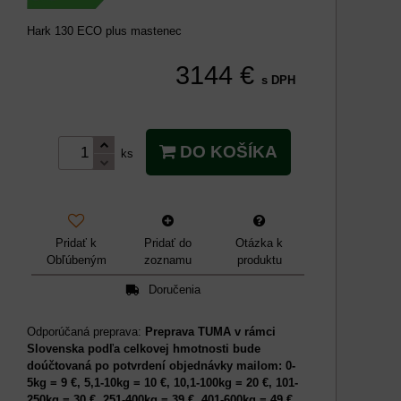
Hark 130 ECO plus mastenec
3144 €
s DPH
DO KOŠÍKA
ks
Pridať k
Pridať do
Otázka k
Obľúbeným
zoznamu
produktu
Doručenia
Preprava TUMA v rámci
Slovenska podľa celkovej hmotnosti bude
doúčtovaná po potvrdení objednávky mailom: 0-
5kg = 9 €, 5,1-10kg = 10 €, 10,1-100kg = 20 €, 101-
250kg = 30 €, 251-400kg = 39 €, 401-600kg = 49 €,