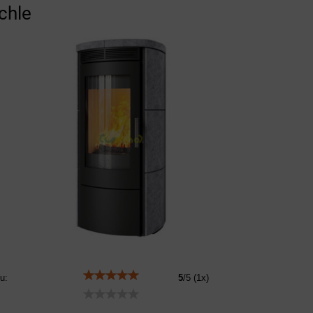
chle
u:
5
/
5
(
1
x)