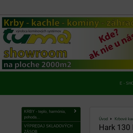
E - SH
KRBY - teplo, harmónia,
pohoda...
Úvod
Krbové ka
Hark 130
VÝPREDAJ SKLADOVÝCH
ZÁSOB