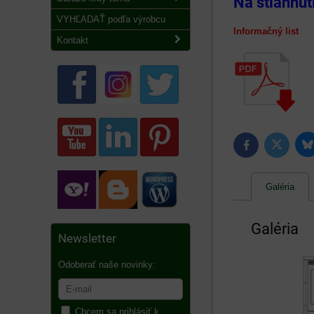
Na stiahnut
VYHĽADAŤ podľa výrobcu
Informačný lis
Kontakt
B
Twitter
Facebook
Galéria
Galéria
Newsletter
Odoberať naše novinky:
Chcem sa prihlásiť k