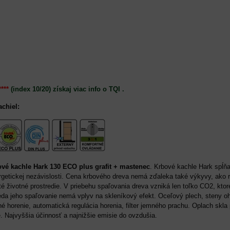
****
(index 10/20) získaj viac info o TQI .
chiel:
ové kachle Hark 130 ECO plus
grafit
+ mastenec
. Krbové kachle Hark spĺň
ergetickej nezávislosti. Cena krbového dreva nemá zďaleka také výkyvy, ako 
é životné prostredie. V priebehu spaľovania dreva vzniká len toľko CO2, ktor
teda jeho spaľovanie nemá vplyv na skleníkový efekt. Oceľový plech, steny o
lhé horenie, automatická regulácia horenia, filter jemného prachu. Oplach skla
e. Najvyššia účinnosť a najnižšie emisie do ovzdušia.