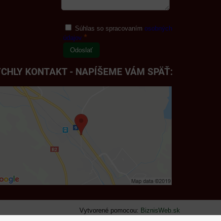
Súhlas so spracovaním
osobných
*
údajov
Odoslať
CHLY KONTAKT - NAPÍŠEME VÁM SPÄŤ:
Vytvorené pomocou:
BiznisWeb.sk