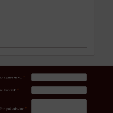
*
o a priezvisko:
*
ail kontakt:
*
íšte požiadavku: