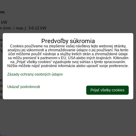
re:
6 kW
n (min. / max.): 3-6-12 kW
lín: 6,3 g/s
Predvoľby súkromia
,12 mbar
Cookies používame na zlepšenie vašej návštevy tejto webovej stránky,
analýzu jej výkonnosti a zhromažďovanie údajov o jej používaní. Na tento
 °C
účel môžeme použiť nástroje a služby tretích strán a zhromaždené údaje
sa môžu preniesť k partnerom v EÚ, USA alebo iných krajinách. Kliknutím
na „Prijať všetky cookies“ vyjadrujete svoj súhlas s týmto spracovaním.
Nižšie môžete nájsť podrobné informácie alebo upraviť svoje preferencie.
Zásady ochrany osobných údajov
chu: nie
rná (os): 141,5 cm
Ukázať podrobnosti
Prijať všetky cookies
dná (os): nie
ho prívodu vzduchu (os): nie