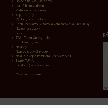
Dotácie na kotly na pelety
Lacné brikety, drevo
Viete aký krb chcete?
Top foto krby
Výstavy a prezentácie
Cech kachliarov, krbárov a kominárov Slov. republiky
Nákup na splátky
Súťaž
RÝ
TQI - Tuma Quality Index
Eco Plus System
Novinky
Najpredávanejší produkt
Nájdi si svojho kominára, kachliara v SR
Bazár TUMA
Katalógy (na stiahnutie)
Ostatné formuláre