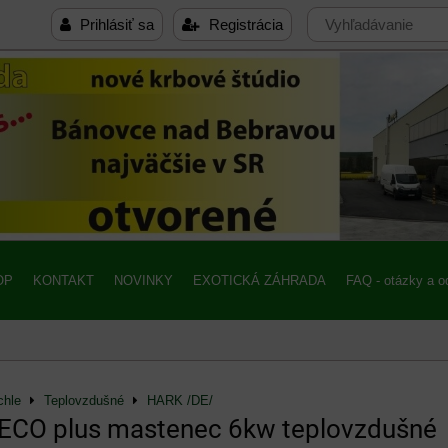
Prihlásiť sa
Registrácia
OP
KONTAKT
NOVINKY
EXOTICKÁ ZÁHRADA
FAQ - otázky a 
chle
Teplovzdušné
HARK /DE/
 ECO plus mastenec 6kw teplovzdušné