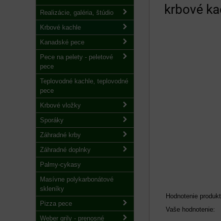
krbové ka
Realizácie, galéria, štúdio
Krbové kachle
Kanadské pece
Pece na pelety - peletové
pece
Teplovodné kachle, teplovodné
pece
Krbové vložky
Sporáky
Záhradné krby
Záhradné doplnky
Palmy-cykasy
Masívne polykarbonátové
skleníky
Hodnotenie produkt
Pizza pece
Vaše hodnotenie:
Weber grily - prenosné