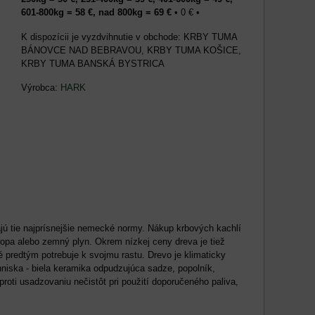
601-800kg = 58 €, nad 800kg = 69 €
•
0 €
•
KRBY TUMA
BÁNOVCE NAD BEBRAVOU, KRBY TUMA KOŠICE,
KRBY TUMA BANSKÁ BYSTRICA
Výrobca:
HARK
ajú tie najprísnejšie nemecké normy. Nákup krbových kachlí
ropa alebo zemný plyn. Okrem nízkej ceny dreva je tiež
é predtým potrebuje k svojmu rastu. Drevo je klimaticky
hniska - biela keramika odpudzujúca sadze, popolník,
 proti usadzovaniu nečistôt pri použití doporučeného paliva,