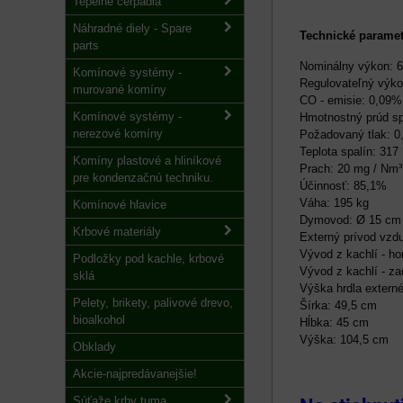
Tepelné čerpadlá
Náhradné diely - Spare
Technické paramet
parts
Nominálny výkon: 
Komínové systémy -
Regulovateľný výko
murované komíny
CO - emisie: 0,09%
Komínové systémy -
Hmotnostný prúd spa
nerezové komíny
Požadovaný tlak: 0
Teplota spalín: 317
Komíny plastové a hliníkové
Prach: 20 mg / Nm³
pre kondenzačnú techniku.
Účinnosť: 85,1%
Váha: 195 kg
Komínové hlavice
Dymovod: Ø 15 cm
Krbové materiály
Externý prívod vzdu
Vývod z kachlí - ho
Podložky pod kachle, krbové
Vývod z kachlí - za
sklá
Výška hrdla externé
Pelety, brikety, palivové drevo,
Šírka: 49,5 cm
bioalkohol
Hĺbka: 45 cm
Výška: 104,5 cm
Obklady
Akcie-najpredávanejšie!
Súťaže krby tuma