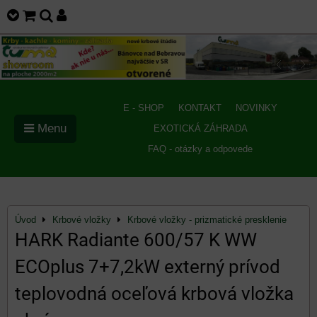
E - SHOP
KONTAKT
NOVINKY
Menu
EXOTICKÁ ZÁHRADA
FAQ - otázky a odpovede
Úvod
Krbové vložky
Krbové vložky - prizmatické presklenie
HARK Radiante 600/57 K WW
ECOplus 7+7,2kW externý prívod
teplovodná oceľová krbová vložka