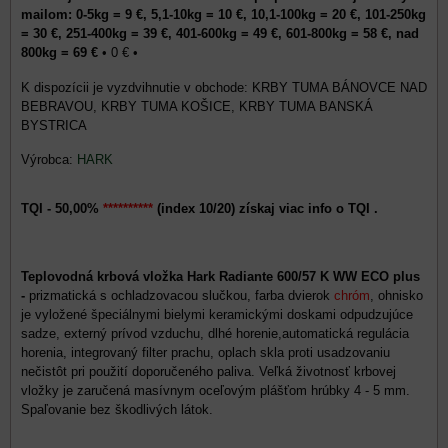
mailom: 0-5kg = 9 €, 5,1-10kg = 10 €, 10,1-100kg = 20 €, 101-250kg
= 30 €, 251-400kg = 39 €, 401-600kg = 49 €, 601-800kg = 58 €, nad
800kg = 69 €
•
0 €
•
KRBY TUMA BÁNOVCE NAD
BEBRAVOU, KRBY TUMA KOŠICE, KRBY TUMA BANSKÁ
BYSTRICA
Výrobca:
HARK
TQI - 50,00%
**********
(index 10/20) získaj viac info o TQI .
Teplovodná krbová vložka Hark Radiante 600/57 K WW ECO plus
-
prizmatická s ochladzovacou slučkou, farba dvierok
chróm
, ohnisko
je vyložené špeciálnymi bielymi keramickými doskami odpudzujúce
sadze, externý prívod vzduchu, dlhé horenie,automatická regulácia
horenia, integrovaný filter prachu, oplach skla proti usadzovaniu
nečistôt pri použití doporučeného paliva. Veľká životnosť krbovej
vložky je zaručená masívnym oceľovým plášťom hrúbky 4 - 5 mm.
Spaľovanie bez škodlivých látok.