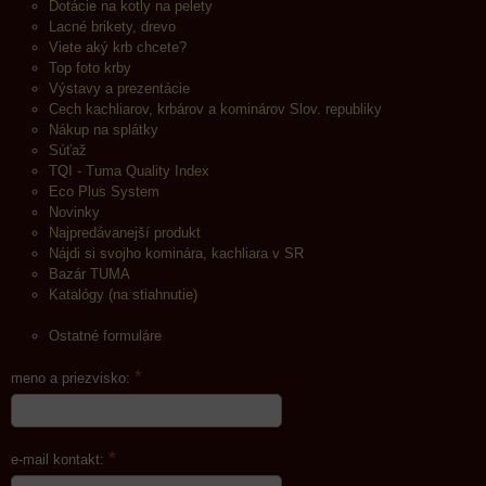
Dotácie na kotly na pelety
Lacné brikety, drevo
Viete aký krb chcete?
Top foto krby
Výstavy a prezentácie
Cech kachliarov, krbárov a kominárov Slov. republiky
Nákup na splátky
Súťaž
TQI - Tuma Quality Index
Eco Plus System
Novinky
Najpredávanejší produkt
Nájdi si svojho kominára, kachliara v SR
Bazár TUMA
Katalógy (na stiahnutie)
Ostatné formuláre
*
meno a priezvisko:
*
e-mail kontakt: