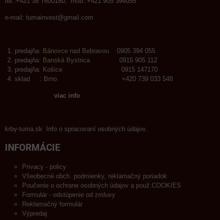
tel.:+421 38 7600180, mob.:+421 905 394055
e-mail:
tumainvest@gmail.com
predajňa:
Bánovce nad Bebravou
0905 394 055
predajňa:
Banská Bystrica
0915 905 112
predajňa:
Košice
0915 147170
sklad :
Brno
+420 739 033 548
viac info
krby-tuma.sk Info o spracovaní osobných údajov.
INFORMÁCIE
Privacy - policy
Všeobecné obch. podmienky, reklamačný poriadok
Poučenie o ochrane osobných údajov a použ.COOKIES
Formulár - odstúpenie od zmluvy
Reklamačný formulár
Výpredaj