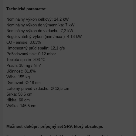
Technické parametre:
Nominálny výkon celkový: 14,2 kW
Nominálny výkon do výmenníka: 7 kW
Nominálny výkon do vzduchu: 7,2 kW
Regulovateľný výkon (min./max.): 4-18 kW
CO - emisie: 0,03%
Hmotnostný prúd spalín: 12,1 g/s
Požadovaný tlak: 0,12 mbar
Teplota spalín: 303 °C
Prach: 18 mg / Nm³
Účinnosť: 81,8%
Váha: 155 kg
Dymovod: Ø 18 cm
Externý prívod vzduchu: Ø 12,5 cm
Šírka: 58,5 cm
Hĺbka: 60 cm
Výška: 146,5 cm
Možnosť dokúpiť prípojný set SR9, ktorý obsahuje: