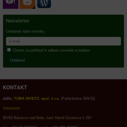
Newsletter
Odoberať naše novinky:
Chcem sa prihlásiť k odberu noviniek e-mailom
Odoberať
KONTAKT
sídlo:
TUMA INVEST, spol. s r.o.
(Partizánska 300/32)
Showroom:
95703
Bánovce nad Bebr.,časť Horné Ozorovce č.297