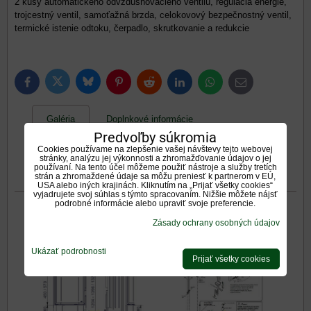
2 kusy automatického odvzdušňovacieho ventilu, regulácia energie,
trojcestný ventil, samoťažná brzda, celokovový bezpečnostný ventil,
termické istenie odtoku, čerpadlo, skrutkovanie a redukcie
Bluesky
Twitter
Facebook
Pinterest
Reddit
LinkedIn
WhatsApp
E-
mail
Galéria
Doplnkové informácie
Predvoľby súkromia
0
0
Cookies používame na zlepšenie vašej návštevy tejto webovej
Recenzie
Diskusia
stránky, analýzu jej výkonnosti a zhromažďovanie údajov o jej
používaní. Na tento účel môžeme použiť nástroje a služby tretích
strán a zhromaždené údaje sa môžu preniesť k partnerom v EÚ,
Otázka k produktu
USA alebo iných krajinách. Kliknutím na „Prijať všetky cookies“
vyjadrujete svoj súhlas s týmto spracovaním. Nižšie môžete nájsť
podrobné informácie alebo upraviť svoje preferencie.
Galéria
Zásady ochrany osobných údajov
Ukázať podrobnosti
Prijať všetky cookies