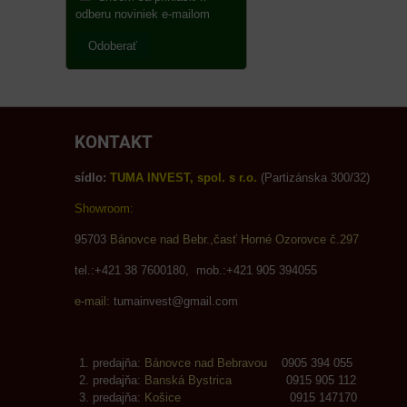
odberu noviniek e-mailom
Odoberať
KONTAKT
sídlo:
TUMA INVEST, spol. s r.o.
(Partizánska 300/32)
Showroom:
95703
Bánovce nad Bebr.,časť Horné Ozorovce č.297
tel.:+421 38 7600180, mob.:+421 905 394055
e-mail:
tumainvest@gmail.com
predajňa:
Bánovce nad Bebravou
0905 394 055
predajňa:
Banská Bystrica
0915 905 112
predajňa:
Košice
0915 147170