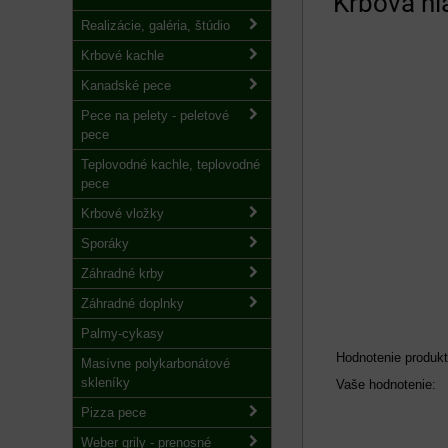
Krbová hl
Realizácie, galéria, štúdio
Krbové kachle
Kanadské pece
Pece na pelety - peletové
pece
Teplovodné kachle, teplovodné
pece
Krbové vložky
Sporáky
Záhradné krby
Záhradné doplnky
Palmy-cykasy
Hodnotenie produkt
Masívne polykarbonátové
skleníky
Vaše hodnotenie:
Pizza pece
Weber grily - prenosné