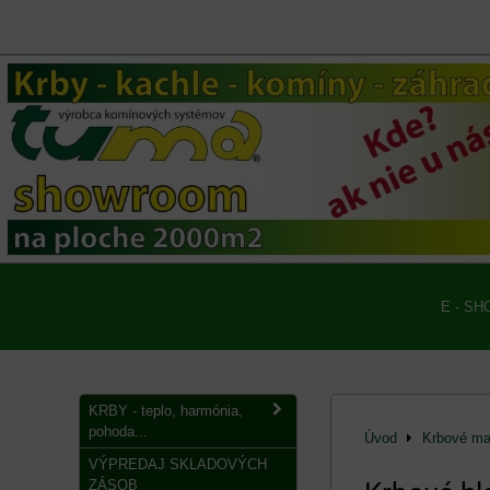
E - SH
KRBY - teplo, harmónia,
pohoda...
Úvod
Krbové mat
VÝPREDAJ SKLADOVÝCH
ZÁSOB