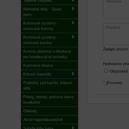
Tepelné čerpadlá
Náhradné diely - Spare
parts
Komínové systémy -
murované komíny
Komínové systémy -
nerezové komíny
Zadajte prosím 
Komíny plastové a hliníkové
pre kondenzačnú techniku.
Hodnotenie pro
Komínové hlavice
Oboznámil
Krbové materiály
*
Podložky pod kachle, krbové
(Povinné)
sklá
Pelety, brikety, palivové drevo,
bioalkohol
Obklady
Akcie-najpredávanejšie!
Súťaže krby tuma