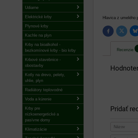
Udiarne
Elektrické krby
Hlavica z umelého 
Plynové krby
B
Twitter
Facebook
Kachle na plyn
Krby na bioalkohol -
Recenzie
bezkomínové krby - bio krby
Krbové stavebnice -
obostavby
Hodnoten
Kotly na drevo, pelety,
uhlie, plyn
Radiátory teplovodné
Voda a kúrenie
Pridať re
Krby pre
nízkoenergetické a
pasívne domy
Klimatizácie