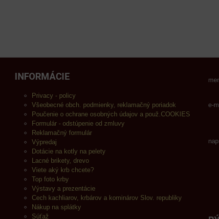
INFORMÁCIE
men
Privacy - policy
Všeobecné obch. podmienky, reklamačný poriadok
e-m
Poučenie o ochrane osobných údajov a použ.COOKIES
Formulár - odstúpenie od zmluvy
Reklamačný formulár
nap
Výpredaj
Dotácie na kotly na pelety
Lacné brikety, drevo
Viete aký krb chcete?
Top foto krby
Výstavy a prezentácie
Cech kachliarov, krbárov a kominárov Slov. republiky
Nákup na splátky
Súťaž