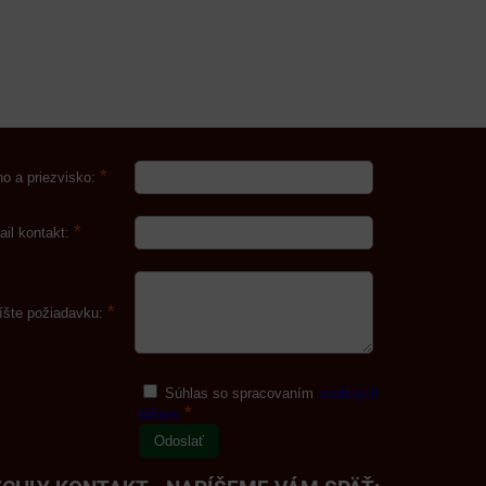
*
o a priezvisko:
*
ail kontakt:
*
íšte požiadavku:
Súhlas so spracovaním
osobných
*
údajov
Odoslať