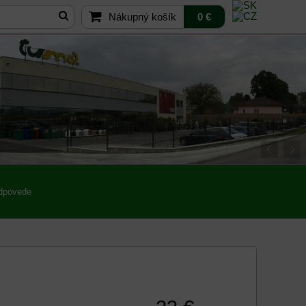
Nákupný košík
0 €
odpovede