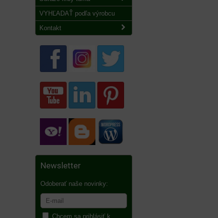
VYHĽADAŤ podľa výrobcu
Kontakt
Newsletter
Odoberať naše novinky:
Chcem sa prihlásiť k