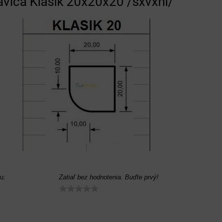
avica Klasik 20x20x20 /šxvxhl/
u:
Zatiaľ bez hodnotenia. Buďte prvý!