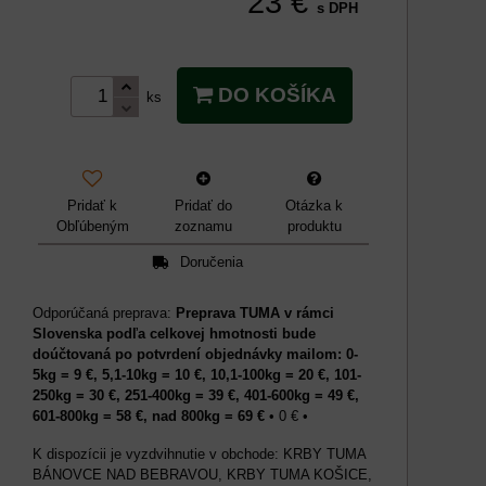
23 €
s DPH
DO KOŠÍKA
ks
Pridať k
Pridať do
Otázka k
Obľúbeným
zoznamu
produktu
Doručenia
Preprava TUMA v rámci
Slovenska podľa celkovej hmotnosti bude
doúčtovaná po potvrdení objednávky mailom: 0-
5kg = 9 €, 5,1-10kg = 10 €, 10,1-100kg = 20 €, 101-
250kg = 30 €, 251-400kg = 39 €, 401-600kg = 49 €,
601-800kg = 58 €, nad 800kg = 69 €
•
0 €
•
KRBY TUMA
BÁNOVCE NAD BEBRAVOU, KRBY TUMA KOŠICE,