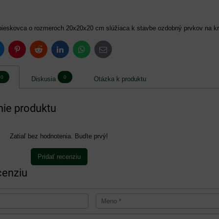
pieskovca o rozmeroch 20x20x20 cm slúžiaca k stavbe ozdobný prvkov na k
luesky
Pinterest
Reddit
LinkedIn
WhatsApp
E-
mail
0
0
Diskusia
Otázka k produktu
ie produktu
Zatiaľ bez hodnotenia. Buďte prvý!
Pridať recenziu
cenziu