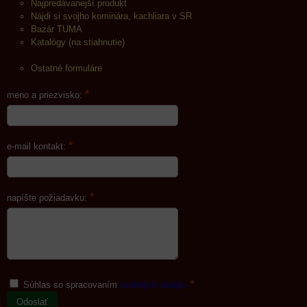
Najpredávanejší produkt
Nájdi si svojho kominára, kachliara v SR
Bazár TUMA
Katalógy (na stiahnutie)
Ostatné formuláre
*
meno a priezvisko:
*
e-mail kontakt:
*
napíšte požiadavku:
*
Súhlas so spracovaním
osobných údajov
Odoslať