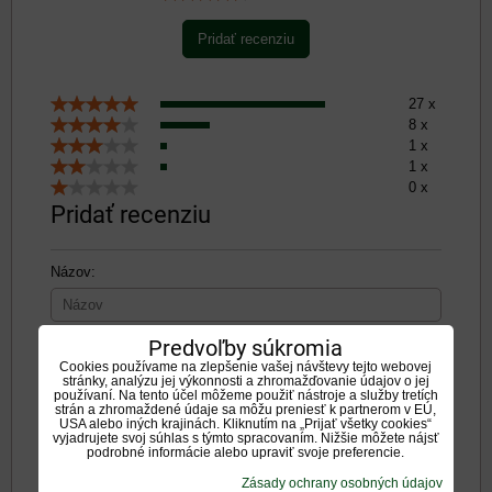
Pridať recenziu
27 x
8 x
1 x
1 x
0 x
Pridať recenziu
Názov:
*
Predvoľby súkromia
Meno:
Cookies používame na zlepšenie vašej návštevy tejto webovej
stránky, analýzu jej výkonnosti a zhromažďovanie údajov o jej
používaní. Na tento účel môžeme použiť nástroje a služby tretích
strán a zhromaždené údaje sa môžu preniesť k partnerom v EÚ,
Recenzia:
USA alebo iných krajinách. Kliknutím na „Prijať všetky cookies“
vyjadrujete svoj súhlas s týmto spracovaním. Nižšie môžete nájsť
podrobné informácie alebo upraviť svoje preferencie.
Zásady ochrany osobných údajov