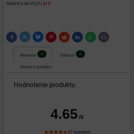
PANVICA NA PIZZU
67 €
Bluesky
Twitter
Facebook
Pinterest
Reddit
LinkedIn
WhatsApp
E-
mail
0
0
Recenzie
Diskusia
Otázka k produktu
Hodnotenie produktu
4.65
/5
37 hodnotení