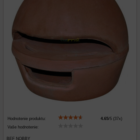
Hodnotenie produktu:
4.65
/
5
(
37
x)
Vaše hodnotenie:
BEF NOBBY