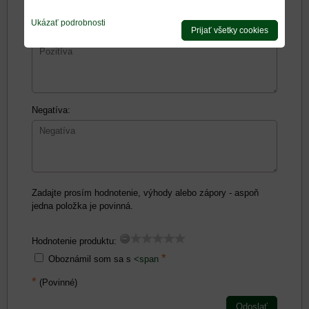
Ukázať podrobnosti
Prijať všetky cookies
Pozitíva:
Negatíva:
Zadajte prosím hodnotenie, výhody alebo zápory - aspoň
jedna položka je povinná.
Hodnotenie produktu:
*
Oboznámil som sa s
<span
*
(Povinné)
Odoslať