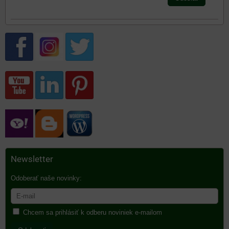
Newsletter
Odoberať naše novinky:
Chcem sa prihlásiť k odberu noviniek e-mailom