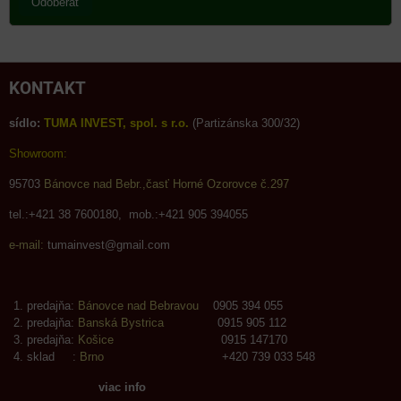
Odoberať
KONTAKT
sídlo:
TUMA INVEST, spol. s r.o.
(Partizánska 300/32)
Showroom:
95703
Bánovce nad Bebr.,časť Horné Ozorovce č.297
tel.:+421 38 7600180, mob.:+421 905 394055
e-mail:
tumainvest@gmail.com
predajňa:
Bánovce nad Bebravou
0905 394 055
predajňa:
Banská Bystrica
0915 905 112
predajňa:
Košice
0915 147170
sklad :
Brno
+420 739 033 548
viac info