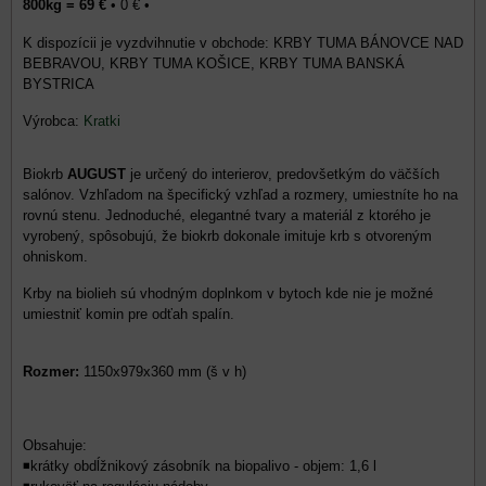
800kg = 69 €
•
0 €
•
KRBY TUMA BÁNOVCE NAD
BEBRAVOU, KRBY TUMA KOŠICE, KRBY TUMA BANSKÁ
BYSTRICA
Výrobca:
Kratki
Biokrb
AUGUST
je určený do interierov, predovšetkým do väčších
salónov. Vzhľadom na špecifický vzhľad a rozmery, umiestníte ho na
rovnú stenu. Jednoduché, elegantné tvary a materiál z ktorého je
vyrobený, spôsobujú, že biokrb dokonale imituje krb s otvoreným
ohniskom.
Krby na biolieh sú vhodným doplnkom v bytoch kde nie je možné
umiestniť komin pre odťah spalín.
Rozmer:
1150x979x360 mm (š v h)
Obsahuje:
◾krátky obdĺžnikový zásobník na biopalivo - objem: 1,6 l