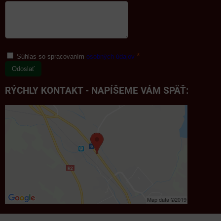
*
Súhlas so spracovaním
osobných údajov
Odoslať
RÝCHLY KONTAKT - NAPÍŠEME VÁM SPÄŤ: