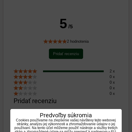
5
/5
2 hodnotenia
Pridať recenziu
2 x
0 x
0 x
0 x
0 x
Pridať recenziu
Predvoľby súkromia
Názov:
Cookies používame na zlepšenie vašej návštevy tejto webovej
stránky, analýzu jej výkonnosti a zhromažďovanie údajov o jej
používaní. Na tento účel môžeme použiť nástroje a služby tretích
strán a zhromaždené údaje sa môžu preniesť k partnerom v EÚ,