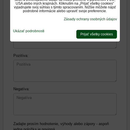
*
Meno:
USA alebo iných krajinách. Kliknutím na „Prijať všetky cookies“
vyjadrujete svoj súhlas s týmto spracovaním. Nižšie môžete nájsť
podrobné informácie alebo upraviť svoje preferencie.
Zásady ochrany osobných údajov
Recenzia:
Ukázať podrobnosti
Prijať všetky cookies
Pozitíva:
Negatíva:
Zadajte prosím hodnotenie, výhody alebo zápory - aspoň
jedna položka je povinná.