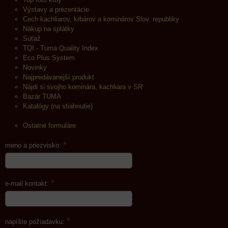
Výstavy a prezentácie
Cech kachliarov, krbárov a kominárov Slov. republiky
Nákup na splátky
Súťaž
TQI - Tuma Quality Index
Eco Plus System
Novinky
Najpredávanejší produkt
Nájdi si svojho kominára, kachliara v SR
Bazár TUMA
Katalógy (na stiahnutie)
Ostatné formuláre
*
meno a priezvisko:
*
e-mail kontakt:
*
napíšte požiadavku: