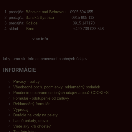
predajňa:
Bánovce nad Bebravou
0905 394 055
predajňa:
Banská Bystrica
0915 905 112
predajňa:
Košice
0915 147170
sklad :
Brno
+420 739 033 548
viac info
krby-tuma.sk Info o spracovaní osobných údajov.
INFORMÁCIE
Privacy - policy
Všeobecné obch. podmienky, reklamačný poriadok
Poučenie o ochrane osobných údajov a použ.COOKIES
Formulár - odstúpenie od zmluvy
Reklamačný formulár
Výpredaj
Dotácie na kotly na pelety
Lacné brikety, drevo
Viete aký krb chcete?
Top foto krby