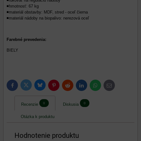
◾rukoväť na reguláciu nádoby
◾hmotnosť: 67 kg
◾materiál obstavby: MDF, stred - oceľ čierna
◾materiál nádoby na biopalivo: nerezová oceľ
Farebné prevedenia:
BIELY
Bluesky
Twitter
Facebook
Pinterest
Reddit
LinkedIn
WhatsApp
E-
mail
0
0
Recenzie
Diskusia
Otázka k produktu
Hodnotenie produktu