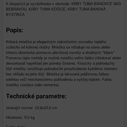
KRBY TUMA BÁNOVCE NAD
BEBRAVOU, KRBY TUMA KOŠICE, KRBY TUMA BANSKÁ
BYSTRICA
Popis:
Krbová mriežka je elegantným zakončením rozvodov teplého
vzduchu od krbovej vložky. Mriežka sa inštaluje na stenu alebo
krbovú obostavbu pomocou plechovej vsuvky a ohybných "klipov".
Pomocou tejto metódy je možné mriežku veľmi ľahko inštalovať alebo
demontovať napríklad pre potreby čistenia. Klasický a jednoduchý
štýl mriežky umožňuje jednoduché prispôsobenie každému interiéru
bez ohľadu na jeho štýl. Mriežka je lakovaná práškovou farbou
odolnou voči mechanickému poškodeniu a vyššej teplote. Farba
mriežky zostáva stále nemenná.
Technické parametre:
Vonkajší rozmer: 10,6x23,6 cm
Hmotnosť: 0,5 kg