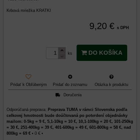
Krbová mriežka KRATKI
9,20 €
s DPH
DO KOŠÍKA
ks
Pridať k Obľúbeným
Pridať do zoznamu
Otázka k produktu
Doručenia
Preprava TUMA v rámci Slovenska podľa
celkovej hmotnosti bude doúčtovaná po potvrdení objednávky
mailom: 0-5kg = 9 €, 5,1-10kg = 10 €, 10,1-100kg = 20 €, 101-250kg
= 30 €, 251-400kg = 39 €, 401-600kg = 49 €, 601-800kg = 58 €, nad
800kg = 69 €
•
0 €
•