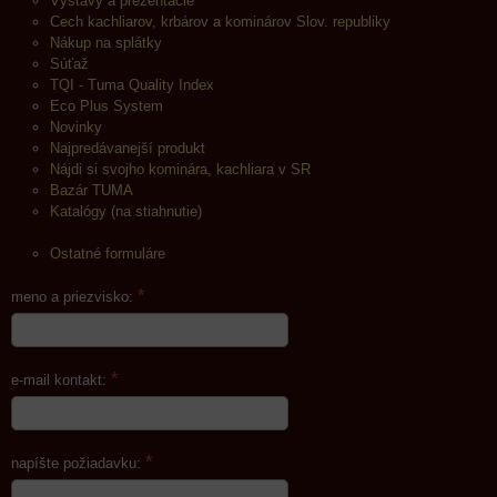
Výstavy a prezentácie
Cech kachliarov, krbárov a kominárov Slov. republiky
Nákup na splátky
Súťaž
TQI - Tuma Quality Index
Eco Plus System
Novinky
Najpredávanejší produkt
Nájdi si svojho kominára, kachliara v SR
Bazár TUMA
Katalógy (na stiahnutie)
Ostatné formuláre
*
meno a priezvisko:
*
e-mail kontakt:
*
napíšte požiadavku: