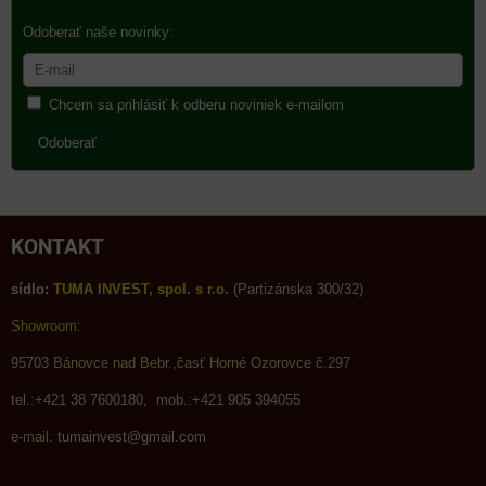
Odoberať naše novinky:
Chcem sa prihlásiť k odberu noviniek e-mailom
Odoberať
KONTAKT
sídlo:
TUMA INVEST, spol. s r.o.
(Partizánska 300/32)
Showroom:
95703
Bánovce nad Bebr.,časť Horné Ozorovce č.297
tel.:+421 38 7600180, mob.:+421 905 394055
e-mail:
tumainvest@gmail.com