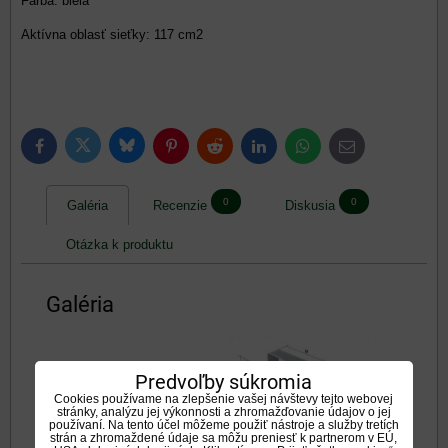
Farba: biela
Aktívna oblasť sieťky: 117 cm2
Bluesky
Twitter
Facebook
Pinterest
Reddit
LinkedIn
WhatsApp
E-
mail
0
0
Galéria
Recenzie
Diskusia
Otázka k produktu
Galéria
Predvoľby súkromia
Cookies používame na zlepšenie vašej návštevy tejto webovej
stránky, analýzu jej výkonnosti a zhromažďovanie údajov o jej
používaní. Na tento účel môžeme použiť nástroje a služby tretích
strán a zhromaždené údaje sa môžu preniesť k partnerom v EÚ,