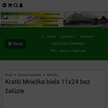
E - SHOP
KONTAKT
NOVINKY
Menu
EXOTICKÁ ZÁHRADA
FAQ - otázky a odpovede
Úvod
Krbové materiály
Mriežky
Kratki Mriežka biela 11x24 bez
žalúzie