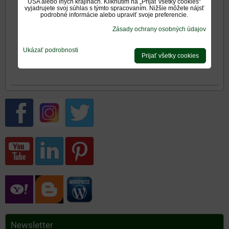
USA alebo iných krajinách. Kliknutím na „Prijať všetky cookies“
vyjadrujete svoj súhlas s týmto spracovaním. Nižšie môžete nájsť
Rozmery mriežok
podrobné informácie alebo upraviť svoje preferencie.
Zásady ochrany osobných údajov
Ukázať podrobnosti
Mriežka biela 11x24
Prijať všetky cookies
Newsletter