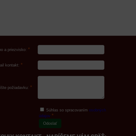
*
o a priezvisko:
*
ail kontakt:
*
íšte požiadavku:
Súhlas so spracovaním
osobných
*
údajov
Odoslať