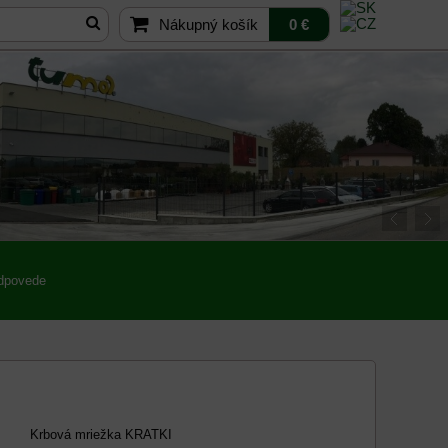
Nákupný košík
0 €
odpovede
Krbová mriežka KRATKI