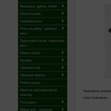
Realizácie, galéria, štúdio
Krbové kachle
Kanadské pece
Pece na pelety - peletové
pece
Teplovodné kachle, teplovodné
pece
Krbové vložky
Sporáky
Záhradné krby
Záhradné doplnky
Palmy-cykasy
Masívne polykarbonátové
Hodnotenie produkt
skleníky
Vaše hodnotenie:
Pizza pece
Weber grily - prenosné