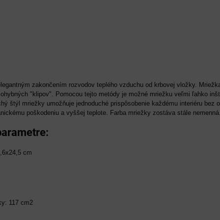
elegantným zakončením rozvodov teplého vzduchu od krbovej vložky. Mriežka
ohybných "klipov". Pomocou tejto metódy je možné mriežku veľmi ľahko inšta
hý štýl mriežky umožňuje jednoduché prispôsobenie každému interiéru bez oh
nickému poškodeniu a vyššej teplote. Farba mriežky zostáva stále nemenná
parametre:
1,6x24,5 cm
ťky: 117 cm2