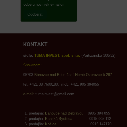
odberu noviniek e-mailom
Odoberať
KONTAKT
sídlo:
TUMA INVEST, spol. s r.o.
(Partizánska 300/32)
Showroom:
95703
Bánovce nad Bebr.,časť Horné Ozorovce č.297
tel.:+421 38 7600180, mob.:+421 905 394055
e-mail:
tumainvest@gmail.com
predajňa:
Bánovce nad Bebravou
0905 394 055
predajňa:
Banská Bystrica
0915 905 112
predajňa:
Košice
0915 147170