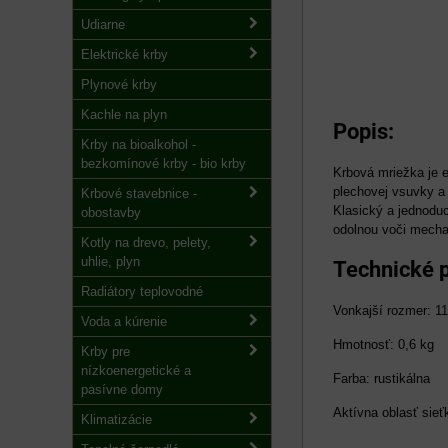
Udiarne
Elektrické krby
Plynové krby
Kachle na plyn
Popis:
Krby na bioalkohol -
bezkomínové krby - bio krby
Krbová mriežka je 
plechovej vsuvky a 
Krbové stavebnice -
Klasický a jednoduc
obostavby
odolnou voči mecha
Kotly na drevo, pelety,
uhlie, plyn
Technické 
Radiátory teplovodné
Vonkajší rozmer: 1
Voda a kúrenie
Hmotnosť: 0,6 kg
Krby pre
nízkoenergetické a
Farba: rustikálna
pasívne domy
Aktívna oblasť sie
Klimatizácie