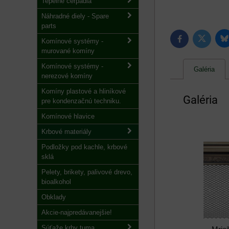
Tepelné čerpadlá
Náhradné diely - Spare
parts
B
Twitter
Facebook
Komínové systémy -
murované komíny
Komínové systémy -
Galéria
nerezové komíny
Komíny plastové a hliníkové
Galéria
pre kondenzačnú techniku.
Komínové hlavice
Krbové materiály
Podložky pod kachle, krbové
sklá
Pelety, brikety, palivové drevo,
bioalkohol
Obklady
Akcie-najpredávanejšie!
Súťaže krby tuma