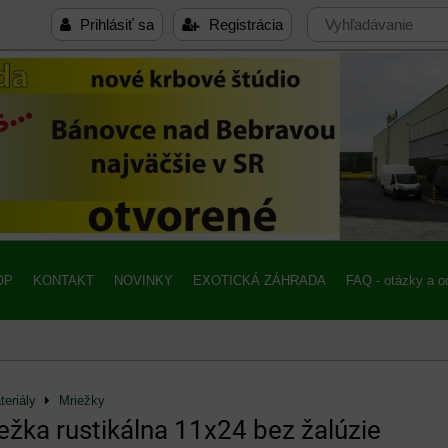
Prihlásiť sa
Registrácia
OP
KONTAKT
NOVINKY
EXOTICKÁ ZÁHRADA
FAQ - otázky a 
eriály
Mriežky
iežka rustikálna 11x24 bez žalúzie