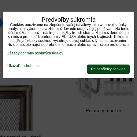
Predvoľby súkromia
luesky
Pinterest
Reddit
LinkedIn
WhatsApp
E-
Cookies používame na zlepšenie vašej návštevy tejto webovej stránky,
mail
analýzu jej výkonnosti a zhromažďovanie údajov o jej používaní. Na tento
účel môžeme použiť nástroje a služby tretích strán a zhromaždené údaje
sa môžu preniesť k partnerom v EÚ, USA alebo iných krajinách. Kliknutím
na „Prijať všetky cookies“ vyjadrujete svoj súhlas s týmto spracovaním.
0
0
Recenzie
Diskusia
Otázka k produktu
Nižšie môžete nájsť podrobné informácie alebo upraviť svoje preferencie.
Zásady ochrany osobných údajov
Ukázať podrobnosti
Prijať všetky cookies
Rozmery mriežok