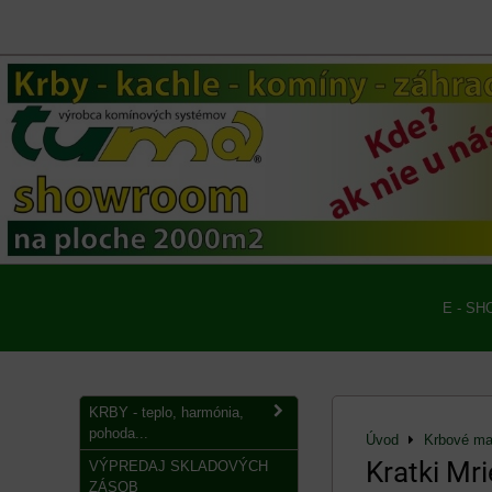
E - SH
KRBY - teplo, harmónia,
pohoda...
Úvod
Krbové mat
Kratki Mr
VÝPREDAJ SKLADOVÝCH
ZÁSOB