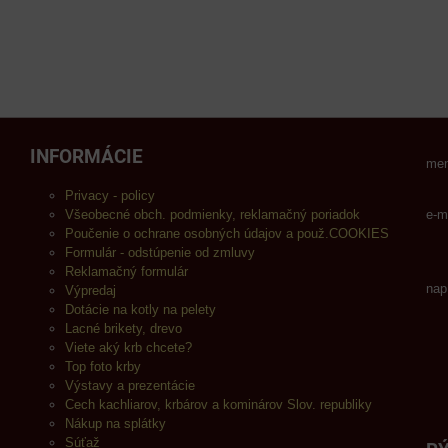
INFORMÁCIE
men
Privacy - policy
Všeobecné obch. podmienky, reklamačný poriadok
e-m
Poučenie o ochrane osobných údajov a použ.COOKIES
Formulár - odstúpenie od zmluvy
Reklamačný formulár
nap
Výpredaj
Dotácie na kotly na pelety
Lacné brikety, drevo
Viete aký krb chcete?
Top foto krby
Výstavy a prezentácie
Cech kachliarov, krbárov a kominárov Slov. republiky
Nákup na splátky
Súťaž