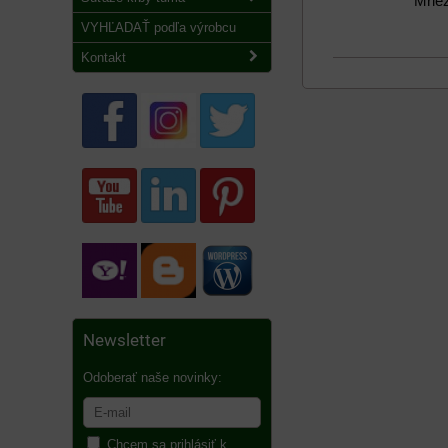
Mriež
VYHĽADAŤ podľa výrobcu
Kontakt
Newsletter
Odoberať naše novinky:
Chcem sa prihlásiť k