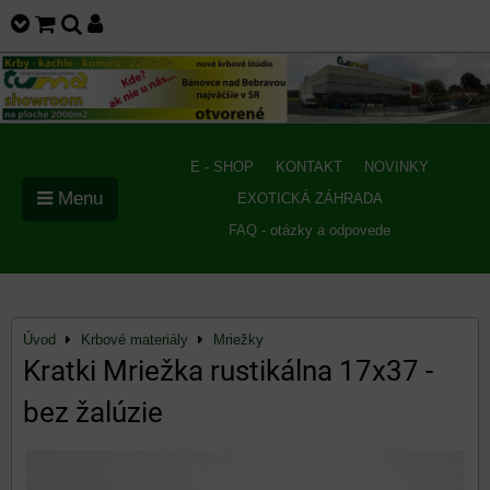
E - SHOP
KONTAKT
NOVINKY
Menu
EXOTICKÁ ZÁHRADA
FAQ - otázky a odpovede
Úvod
Krbové materiály
Mriežky
Kratki Mriežka rustikálna 17x37 -
bez žalúzie