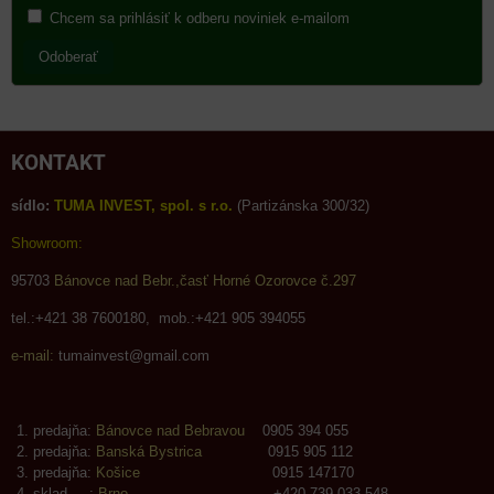
Chcem sa prihlásiť k odberu noviniek e-mailom
Odoberať
KONTAKT
sídlo:
TUMA INVEST, spol. s r.o.
(Partizánska 300/32)
Showroom:
95703
Bánovce nad Bebr.,časť Horné Ozorovce č.297
tel.:+421 38 7600180, mob.:+421 905 394055
e-mail:
tumainvest@gmail.com
predajňa:
Bánovce nad Bebravou
0905 394 055
predajňa:
Banská Bystrica
0915 905 112
predajňa:
Košice
0915 147170
sklad :
Brno
+420 739 033 548