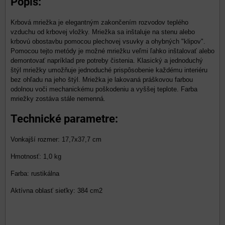
Popis:
Krbová mriežka je elegantným zakončením rozvodov teplého
vzduchu od krbovej vložky. Mriežka sa inštaluje na stenu alebo
krbovú obostavbu pomocou plechovej vsuvky a ohybných "klipov".
Pomocou tejto metódy je možné mriežku veľmi ľahko inštalovať alebo
demontovať napríklad pre potreby čistenia. Klasický a jednoduchý
štýl mriežky umožňuje jednoduché prispôsobenie každému interiéru
bez ohľadu na jeho štýl. Mriežka je lakovaná práškovou farbou
odolnou voči mechanickému poškodeniu a vyššej teplote. Farba
mriežky zostáva stále nemenná.
Technické parametre:
Vonkajší rozmer: 17,7x37,7 cm
Hmotnosť: 1,0 kg
Farba: rustikálna
Aktívna oblasť sieťky: 384 cm2