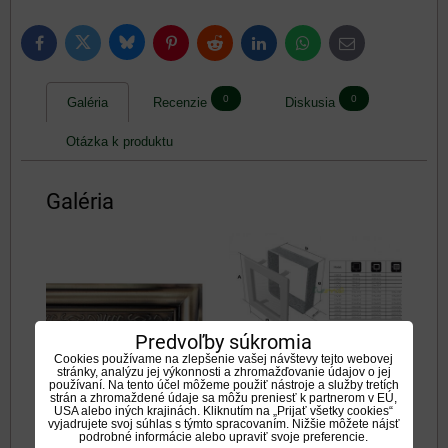
Bluesky
Twitter
Facebook
Pinterest
Reddit
LinkedIn
WhatsApp
E-
mail
0
0
Galéria
Recenzie
Diskusia
Otázka k produktu
Galéria
Predvoľby súkromia
Cookies používame na zlepšenie vašej návštevy tejto webovej
Rozmery mriežok
stránky, analýzu jej výkonnosti a zhromažďovanie údajov o jej
používaní. Na tento účel môžeme použiť nástroje a služby tretích
strán a zhromaždené údaje sa môžu preniesť k partnerom v EÚ,
USA alebo iných krajinách. Kliknutím na „Prijať všetky cookies“
vyjadrujete svoj súhlas s týmto spracovaním. Nižšie môžete nájsť
podrobné informácie alebo upraviť svoje preferencie.