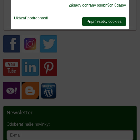
Mriežka rustikálna -
Zásady ochrany osobných údajov
detail
Ukázať podrobnosti
Prijať všetky cookies
Newsletter
Odoberať naše novinky: