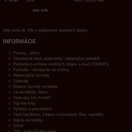
sklad :
Brno
+420 739 033 548
viac info
krby-tuma.sk Info o spracovaní osobných údajov.
INFORMÁCIE
Privacy - policy
Všeobecné obch. podmienky, reklamačný poriadok
Poučenie o ochrane osobných údajov a použ.COOKIES
Formulár - odstúpenie od zmluvy
Reklamačný formulár
Výpredaj
Dotácie na kotly na pelety
Lacné brikety, drevo
Viete aký krb chcete?
Top foto krby
Výstavy a prezentácie
Cech kachliarov, krbárov a kominárov Slov. republiky
Nákup na splátky
Súťaž
TQI - Tuma Quality Index