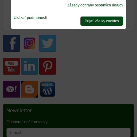
Mriežka rustikálna -
Zásady ochrany osobných údajov
detail
Ukázať podrobnosti
Prijať všetky cookies
Newsletter
Odoberať naše novinky: