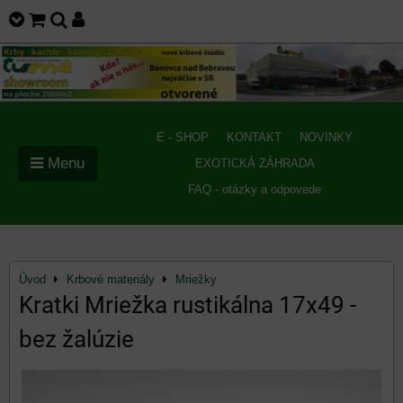
E - SHOP
KONTAKT
NOVINKY
Menu
EXOTICKÁ ZÁHRADA
FAQ - otázky a odpovede
Úvod
Krbové materiály
Mriežky
Kratki Mriežka rustikálna 17x49 -
bez žalúzie