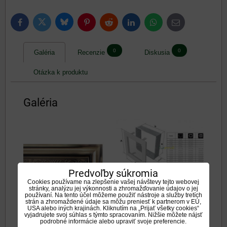
Bluesky
Twitter
Facebook
Pinterest
Reddit
LinkedIn
WhatsApp
E-
mail
0
0
Galéria
Recenzie
Diskusia
Otázka k produktu
Galéria
Predvoľby súkromia
Cookies používame na zlepšenie vašej návštevy tejto webovej
Rozmery mriežok
stránky, analýzu jej výkonnosti a zhromažďovanie údajov o jej
používaní. Na tento účel môžeme použiť nástroje a služby tretích
strán a zhromaždené údaje sa môžu preniesť k partnerom v EÚ,
USA alebo iných krajinách. Kliknutím na „Prijať všetky cookies“
vyjadrujete svoj súhlas s týmto spracovaním. Nižšie môžete nájsť
podrobné informácie alebo upraviť svoje preferencie.