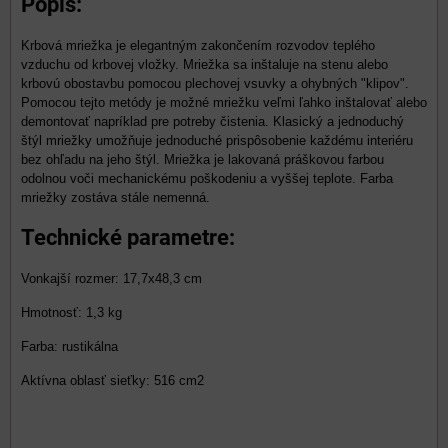
Popis:
Krbová mriežka je elegantným zakončením rozvodov teplého
vzduchu od krbovej vložky. Mriežka sa inštaluje na stenu alebo
krbovú obostavbu pomocou plechovej vsuvky a ohybných "klipov".
Pomocou tejto metódy je možné mriežku veľmi ľahko inštalovať alebo
demontovať napríklad pre potreby čistenia. Klasický a jednoduchý
štýl mriežky umožňuje jednoduché prispôsobenie každému interiéru
bez ohľadu na jeho štýl. Mriežka je lakovaná práškovou farbou
odolnou voči mechanickému poškodeniu a vyššej teplote. Farba
mriežky zostáva stále nemenná.
Technické parametre:
Vonkajší rozmer: 17,7x48,3 cm
Hmotnosť: 1,3 kg
Farba: rustikálna
Aktívna oblasť sieťky: 516 cm2