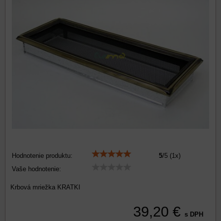
Hodnotenie produktu:
5
/
5
(
1
x)
Vaše hodnotenie:
Krbová mriežka KRATKI
39,20 €
s DPH