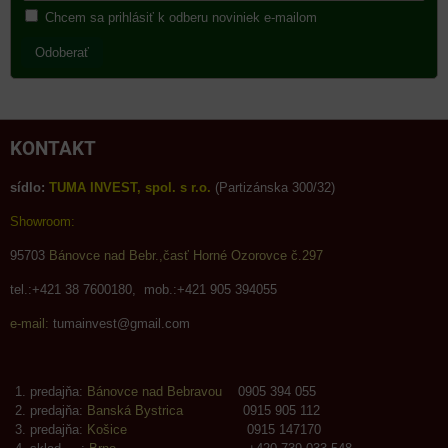
Chcem sa prihlásiť k odberu noviniek e-mailom
Odoberať
KONTAKT
sídlo:
TUMA INVEST, spol. s r.o.
(Partizánska 300/32)
Showroom:
95703
Bánovce nad Bebr.,časť Horné Ozorovce č.297
tel.:+421 38 7600180, mob.:+421 905 394055
e-mail:
tumainvest@gmail.com
predajňa:
Bánovce nad Bebravou
0905 394 055
predajňa:
Banská Bystrica
0915 905 112
predajňa:
Košice
0915 147170