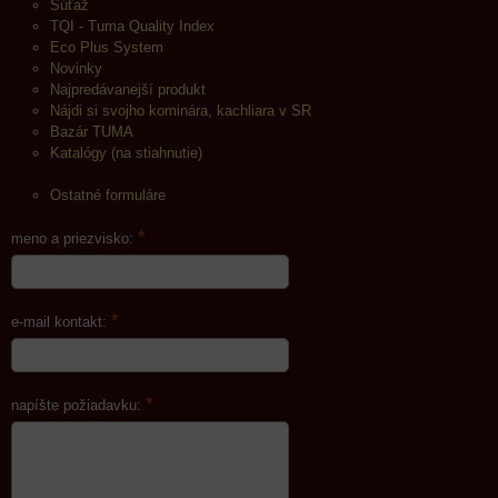
Súťaž
TQI - Tuma Quality Index
Eco Plus System
Novinky
Najpredávanejší produkt
Nájdi si svojho kominára, kachliara v SR
Bazár TUMA
Katalógy (na stiahnutie)
Ostatné formuláre
*
meno a priezvisko:
*
e-mail kontakt:
*
napíšte požiadavku: