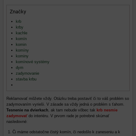
Značky
krb
krby
kachle
komín
komin
komíny
kominy
komínové systémy
dym
zadymovanie
stavba krbu
Reklamovať môžete vždy. Otázku treba postaviť či to váš problém so
zadymovaním vyrieši. V zásade sa vždy jedná o problém s ťahom.
Tesnenie na dvierkach
, ak tam nebude vôbec tak
krb nesmie
zadymovať
do interiéru. V prvom rade je potrebné skúmať
nasledovné:
Či máme odstatočne čistý komín, či nedošlo k zaneseniu a k