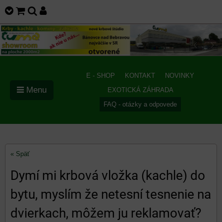
E - SHOP
KONTAKT
NOVINKY
Menu
EXOTICKÁ ZÁHRADA
FAQ - otázky a odpovede
« Späť
Dymí mi krbová vložka (kachle) do
bytu, myslím že netesní tesnenie na
dvierkach, môžem ju reklamovať?