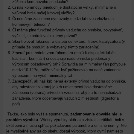
zúženiu komínového prieduchu?
Či náš komínový prieduch je dostatočne veľký, minimálne o
veľkosti hrdla našej krbovej vložky?
Či nemáme zanesené dymovody medzi krbovou vložkou a
komínovým telesom?
Či máme plne funkčné prívody vzduchu do ohniska, povysávať,
vyčistiť, skontrolovať externý prívod?
Skontrolovať fukčnosť a čistotu deflektoru, filtrov, katalyzátora (v
prípade že produkt je vybavený týmto zariadením).
Zmerať prostredníctvom ťahometra (majú k dispozícii krbári,
kachliari, kominári) či dosahuje naše ohnisko predpísaný
výrobcom požadovaný ťah? Spravidla sa minimálny ťah pohybuje
medzi 10-12Pa, môže však byť požiadavka na dané zariadenie
výrobcom i na vyšší minimálny ťah.
Zabezpečiť, ak náš krb nemá externý prívod vzduchu do ohniska,
aby miestnosť v ktorej je krb umiestnený bola dostatočne
zásobená (vetraná) prívodom vzduchu, aby sa tu nenachádzali
zariadenia, ktoré odčerpávajú vzduch z miestnosti (digestor a
pod).
Takže, ako bolo vyššie spomenuté,
zadymovanie obvykle nie je
problém výrobku
. Všetky výrobky skôr ako získali certifikát, boli v
skúšobni a musia spľňať požadované parametre a emisné normy. Nie
je mysliteľné aby sa do obehu dostal výrobok, ktorý dymí namiesto