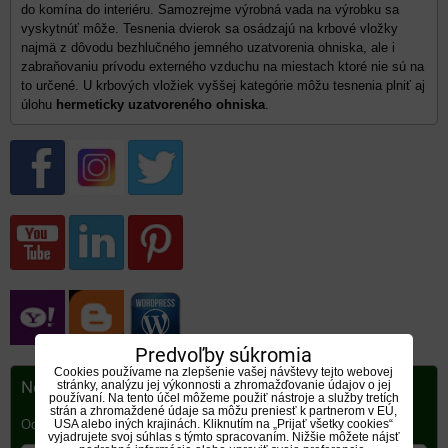
do komína do interiéru. Samozrejme výrobná vada na výrobku sa
vyskytnúť môže. Tesnenia dvierok sa osádzajú na krbové vložky
najmä z dôvodu bezhlučného jemného uzatvorenia ohniska, ale i
zabraňovaniu prívodu externého vzduchu na miestach ktoré nie sú na
to určené. U krbových vložiek vyššej kategórie môžu tesnenia plniť aj
úlohu
hermeticky uzatvoreného ohniska
.
Predvoľby súkromia
Cookies používame na zlepšenie vašej návštevy tejto webovej
Newsletter
stránky, analýzu jej výkonnosti a zhromažďovanie údajov o jej
používaní. Na tento účel môžeme použiť nástroje a služby tretích
strán a zhromaždené údaje sa môžu preniesť k partnerom v EÚ,
Odoberať naše novinky:
USA alebo iných krajinách. Kliknutím na „Prijať všetky cookies“
vyjadrujete svoj súhlas s týmto spracovaním. Nižšie môžete nájsť