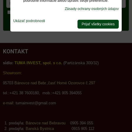
podrobné informácie alebo upraviť svoje preferencie.
Zásady ochrany osobných údajov
Chcem sa prihlásiť k odberu noviniek e-mailom
Ukázať podrobnosti
Odoberať
Prijať všetky cookies
KONTAKT
sídlo:
TUMA INVEST, spol. s r.o.
(Partizánska 300/32)
Showroom:
95703
Bánovce nad Bebr.,časť Horné Ozorovce č.297
tel.:+421 38 7600180, mob.:+421 905 394055
e-mail:
tumainvest@gmail.com
predajňa:
Bánovce nad Bebravou
0905 394 055
predajňa:
Banská Bystrica
0915 905 112