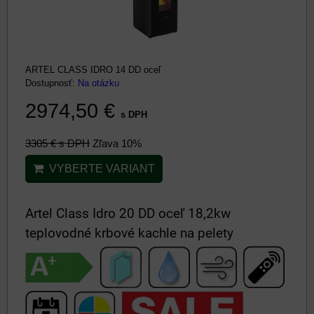
ARTEL CLASS IDRO 14 DD oceľ
Dostupnosť:
Na otázku
2974,50 €
s DPH
3305 €
s DPH
Zľava 10%
VYBERTE VARIANT
Artel Class Idro 20 DD oceľ 18,2kw
teplovodné krbové kachle na pelety