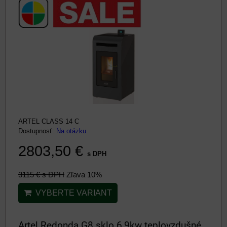
ARTEL CLASS 14 C
Dostupnosť:
Na otázku
2803,50 €
s DPH
3115 €
s DPH
Zľava 10%
VYBERTE VARIANT
Artel Redonda G8 sklo 6,9kw teplovzdušné