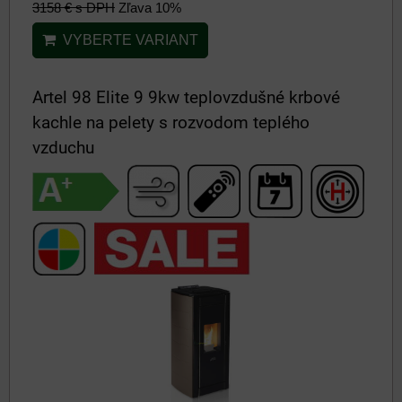
3158 €
s DPH
Zľava 10%
VYBERTE VARIANT
Artel 98 Elite 9 9kw teplovzdušné krbové
kachle na pelety s rozvodom teplého
vzduchu