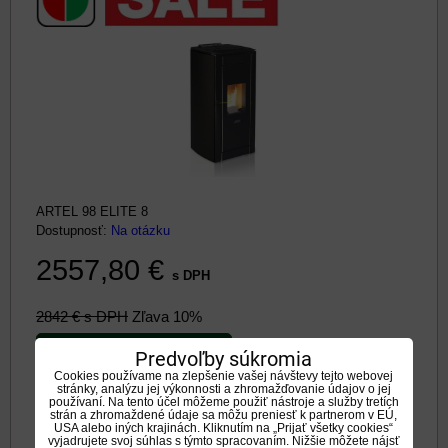
ARTEL 98 ELITE 8
Dostupnosť:
Na otázku
2557,80 €
s DPH
2842 €
s DPH
Zľava 10%
VYBERTE VARIANT
Predvoľby súkromia
Cookies používame na zlepšenie vašej návštevy tejto webovej
stránky, analýzu jej výkonnosti a zhromažďovanie údajov o jej
používaní. Na tento účel môžeme použiť nástroje a služby tretích
Artel 98 Elite 10 C 9,7kw teplovzdušné
strán a zhromaždené údaje sa môžu preniesť k partnerom v EÚ,
USA alebo iných krajinách. Kliknutím na „Prijať všetky cookies“
krbové kachle na pelety s rozvodom teplého
vyjadrujete svoj súhlas s týmto spracovaním. Nižšie môžete nájsť