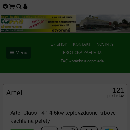
E - SHOP
KONTAKT
NOVINKY
Menu
EXOTICKÁ ZÁHRADA
FAQ - otázky a odpovede
121
Artel
produktov
Artel Class 14 14,5kw teplovzdušné krbové
kachle na pelety