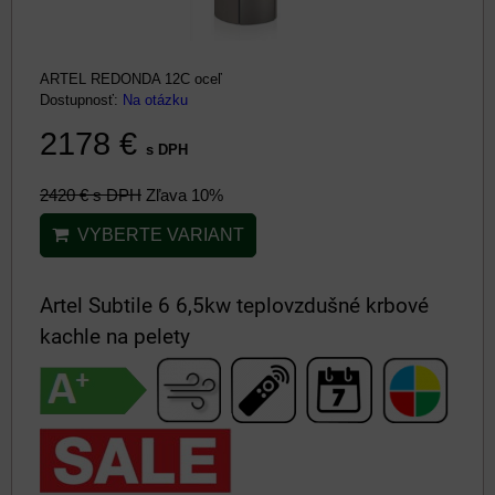
ARTEL REDONDA 12C oceľ
Dostupnosť:
Na otázku
2178 €
s DPH
2420 €
s DPH
Zľava 10%
VYBERTE VARIANT
Artel Subtile 6 6,5kw teplovzdušné krbové
kachle na pelety