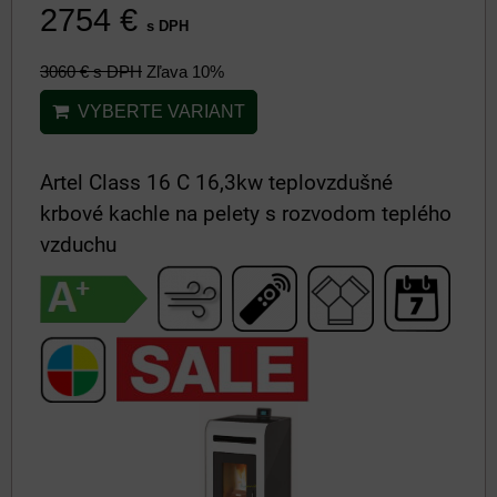
2754 €
s DPH
3060 €
s DPH
Zľava 10%
VYBERTE VARIANT
Artel Class 16 C 16,3kw teplovzdušné
krbové kachle na pelety s rozvodom teplého
vzduchu