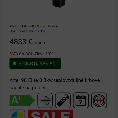
ARTE CLASS IDRO 32 DD oceľ
Dostupnosť:
Na otázku
4833 €
s DPH
5370 €
s DPH
Zľava 10%
VYBERTE VARIANT
Artel 98 Elite 8 8kw teplovzdušné krbové
kachle na pelety