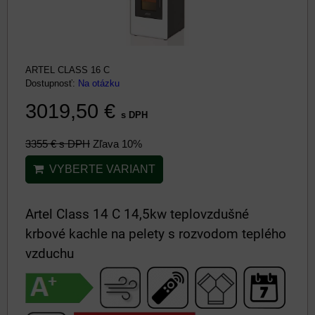
ARTEL CLASS 16 C
Dostupnosť:
Na otázku
3019,50 €
s DPH
3355 €
s DPH
Zľava 10%
VYBERTE VARIANT
Artel Class 14 C 14,5kw teplovzdušné
krbové kachle na pelety s rozvodom teplého
vzduchu