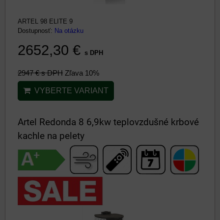
ARTEL 98 ELITE 9
Dostupnosť:
Na otázku
2652,30 €
s DPH
2947 €
s DPH
Zľava 10%
VYBERTE VARIANT
Artel Redonda 8 6,9kw teplovzdušné krbové
kachle na pelety