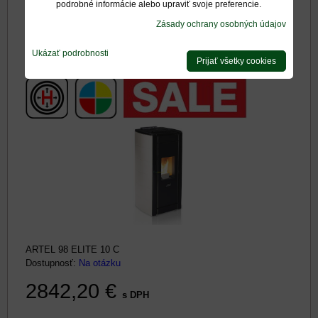
podrobné informácie alebo upraviť svoje preferencie.
vzduchu
Zásady ochrany osobných údajov
Ukázať podrobnosti
Prijať všetky cookies
ARTEL 98 ELITE 10 C
Dostupnosť:
Na otázku
2842,20 €
s DPH