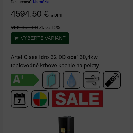
Dostupnosť:
Na otázku
4594,50 €
s DPH
5105 €
s DPH
Zľava 10%
VYBERTE VARIANT
Artel Class Idro 32 DD oceľ 30,4kw
teplovodné krbové kachle na pelety