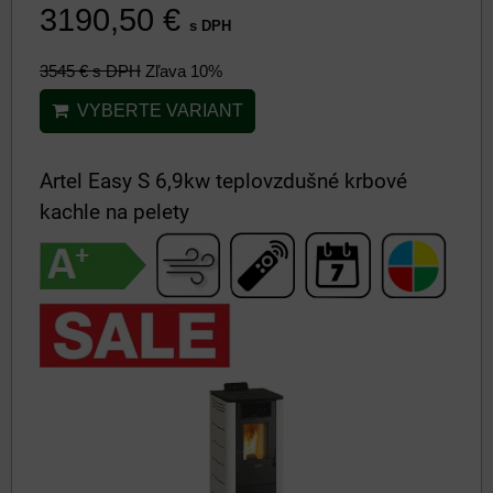
3190,50 €
s DPH
3545 €
s DPH
Zľava 10%
VYBERTE VARIANT
Artel Easy S 6,9kw teplovzdušné krbové
kachle na pelety