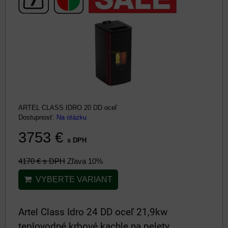
ARTEL CLASS IDRO 20 DD oceľ
Dostupnosť:
Na otázku
3753 €
s DPH
4170 €
s DPH
Zľava 10%
VYBERTE VARIANT
Artel Class Idro 24 DD oceľ 21,9kw
teplovodné krbové kachle na pelety