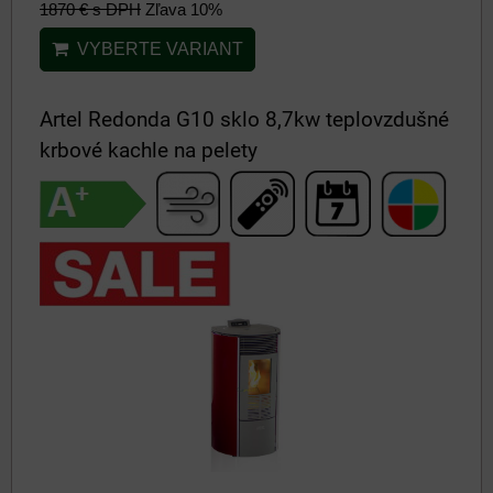
1870 €
s DPH
Zľava 10%
VYBERTE VARIANT
Artel Redonda G10 sklo 8,7kw teplovzdušné
krbové kachle na pelety