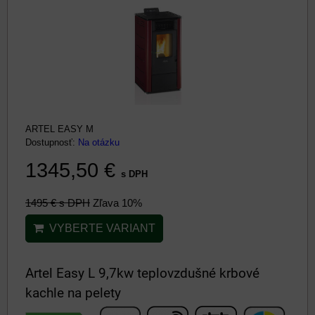
ARTEL EASY M
Dostupnosť:
Na otázku
1345,50 €
s DPH
1495 €
s DPH
Zľava 10%
VYBERTE VARIANT
Artel Easy L 9,7kw teplovzdušné krbové
kachle na pelety