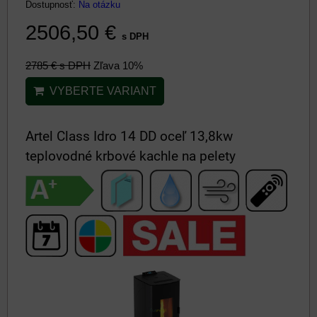
Dostupnosť:
Na otázku
2506,50 €
s DPH
2785 €
s DPH
Zľava 10%
VYBERTE VARIANT
Artel Class Idro 14 DD oceľ 13,8kw
teplovodné krbové kachle na pelety