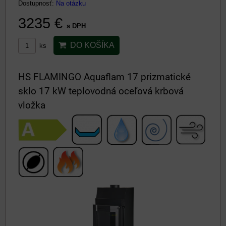
Dostupnosť:
Na otázku
3235 €
s DPH
DO KOŠÍKA
ks
HS FLAMINGO Aquaflam 17 prizmatické
sklo 17 kW teplovodná oceľová krbová
vložka