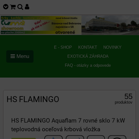
E - SHOP
KONTAKT
NOVINKY
Menu
EXOTICKÁ ZÁHRADA
FAQ - otázky a odpovede
55
HS FLAMINGO
produktov
HS FLAMINGO Aquaflam 7 rovné sklo 7 kW
teplovodná oceľová krbová vložka