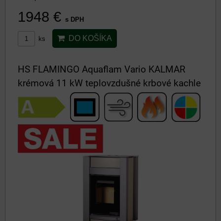
1948 €
s DPH
DO KOŠÍKA
ks
HS FLAMINGO Aquaflam Vario KALMAR
krémová 11 kW teplovzdušné krbové kachle