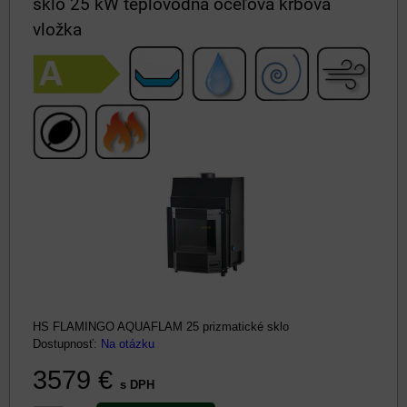
sklo 25 kW teplovodná oceľová krbová
vložka
HS FLAMINGO AQUAFLAM 25 prizmatické sklo
Dostupnosť:
Na otázku
3579 €
s DPH