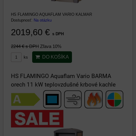
HS FLAMINGO AQUAFLAM VARIO KALMAR
Dostupnosť:
Na otázku
2019,60 €
s DPH
2244 €
s DPH
Zľava 10%
DO KOŠÍKA
ks
HS FLAMINGO Aquaflam Vario BARMA
orech 11 kW teplovzdušné krbové kachle