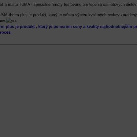
kit a malta TUMA - špeciálne hmoty testované pre lepenia šamotových dielov
A-therm plus je produkt, ktorý je vďaka výberu kvalitných prvkov zaradený
ov.
m plus je produkt , ktorý je pomerom ceny a kvality najhodnotnejším 
proces.