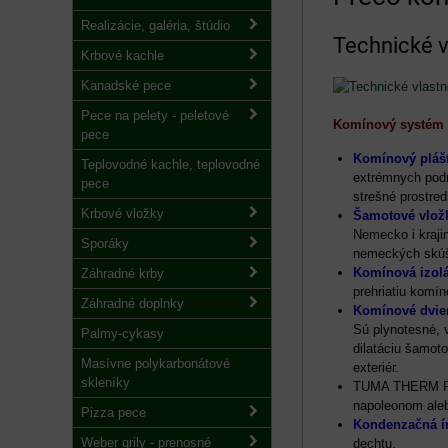
Realizácie, galéria, štúdio
Technické 
Krbové kachle
Kanadské pece
Pece na pelety - peletové
Komínový systém T
pece
Komínový pláš
Teplovodné kachle, teplovodné
extrémnych podm
pece
strešné prostr
Krbové vložky
Šamotové vlož
Nemecko i kraji
Sporáky
nemeckých skúš
Komínová izolá
Záhradné krby
prehriatiu komín
Záhradné doplnky
Komínové dvie
Sú plynotesné, 
Palmy-cykasy
dilatáciu šamot
Masívne polykarbonátové
exteriér.
skleníky
TUMA THERM PL
napoleonom ale
Pizza pece
Kondenzačná 
Weber grily - prenosné
dechtu.