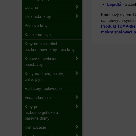
Lepidlá
- Sauer
Udiarne
Komínový sytém TUM
Elektrické krby
šamotových systém
Plynové krby
Produkt TUMA-ther
mokrý spaľovací 
Kachle na plyn
Krby na bioalkohol -
bezkomínové krby - bio krby
Krbové stavebnice -
obostavby
Kotly na drevo, pelety,
uhlie, plyn
Radiátory teplovodné
Voda a kúrenie
Krby pre
nízkoenergetické a
pasívne domy
Klimatizácie