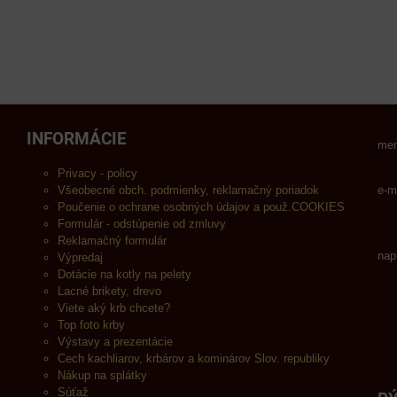
INFORMÁCIE
men
Privacy - policy
Všeobecné obch. podmienky, reklamačný poriadok
e-m
Poučenie o ochrane osobných údajov a použ.COOKIES
Formulár - odstúpenie od zmluvy
Reklamačný formulár
nap
Výpredaj
Dotácie na kotly na pelety
Lacné brikety, drevo
Viete aký krb chcete?
Top foto krby
Výstavy a prezentácie
Cech kachliarov, krbárov a kominárov Slov. republiky
Nákup na splátky
Súťaž