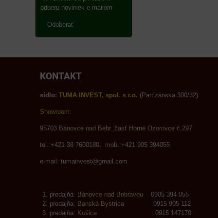
odberu noviniek e-mailom
Odoberať
KONTAKT
sídlo:
TUMA INVEST, spol. s r.o.
(Partizánska 300/32)
Showroom:
95703
Bánovce nad Bebr.,časť Horné Ozorovce č.297
tel.:+421 38 7600180, mob.:+421 905 394055
e-mail:
tumainvest@gmail.com
predajňa:
Bánovce nad Bebravou
0905 394 055
predajňa:
Banská Bystrica
0915 905 112
predajňa:
Košice
0915 147170