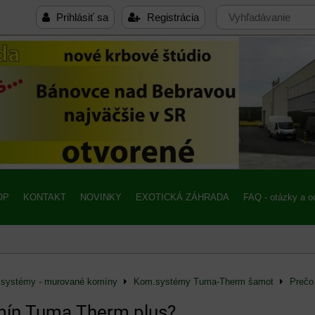
Prihlásiť sa
Registrácia
OP
KONTAKT
NOVINKY
EXOTICKÁ ZÁHRADA
FAQ - otázky a 
systémy - murované komíny
Kom.systémy Tuma-Therm šamot
Prečo
mín Tuma Therm plus?