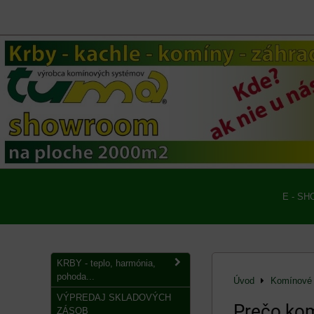
E - SH
KRBY - teplo, harmónia,
pohoda...
Úvod
Komínové 
VÝPREDAJ SKLADOVÝCH
Prečo ko
ZÁSOB