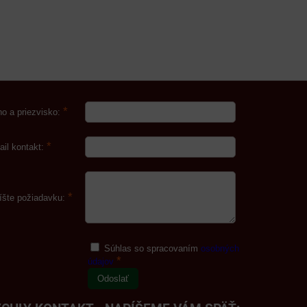
*
o a priezvisko:
*
ail kontakt:
*
íšte požiadavku:
Súhlas so spracovaním
osobných
*
údajov
Odoslať