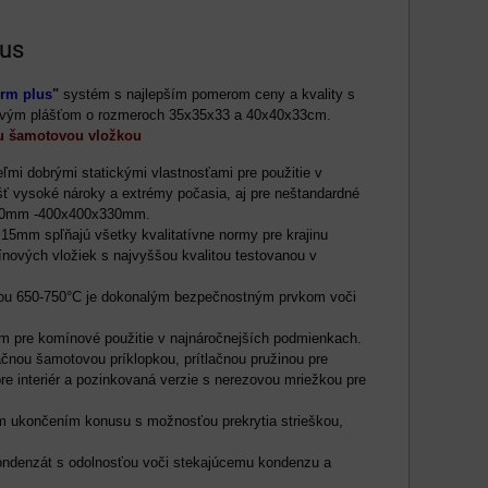
lus
rm plus"
systém s najlepším pomerom ceny a kvality s
vým plášťom o rozmeroch 35x35x33 a 40x40x33cm.
ou šamotovou vložkou
mi dobrými statickými vlastnosťami pre použitie v
ť vysoké nároky a extrémy počasia, aj pre neštandardné
,200mm -400x400x330mm.
15mm spľňajú všetky kvalitatívne normy pre krajinu
ových vložiek s najvyššou kvalitou testovanou v
ou 650-750°C je dokonalým bezpečnostným prvkom voči
 pre komínové použitie v najnáročnejších podmienkach.
čnou šamotovou príklopkou, prítlačnou pružinou pre
re interiér a pozinkovaná verzie s nerezovou mriežkou pre
ým ukončením konusu s možnosťou prekrytia strieškou,
ondenzát s odolnosťou voči stekajúcemu kondenzu a