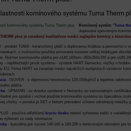
vlastnosti komínového systému Tuma Therm p
Komínový systém
"Tuma the
duplovane spevneným komíno
HERM plus je zaradený kvalitatívne medzi najlepšie komíny s klasick
ť
- produkt TUMA - keramzitový plášť s duplovanou hrúbkou a pevnosťou s veľ
ienkach, s možnosťou použitia armovania roxorom veľkej hrúbkypre obzvláš
edie. Rozmer komínového plášťa pre o140,160mm -350x350x330 a pre o180
k
y - najdôležitejší prvok systému - výrobok HART Nemecko, vložky o hrúbke 
ny EÚ. Firma HART sa zaraďuje medzi najväčších európskych výrobcov komín
obniach.
cia
- ISOVER - s objemovou hmotnosťou 120-150kg/m3 a tepelnou odolnosť
ového plášťa.
rka
- UPMANN - sú dvierka vyrobené v Nemecku so samostatným certifikátom
vhodné pre spodné i vrchné použitie komínového systému so špeciálnou izola
ovej vložky. v ponuke je SET v bielom prevedení včítane odvetracej mriežky p
US - používa odľahčenú
kryciu dosku
odolnú vyhoreniu sadzí s variabiln
bo výberom zo sady rotomaxov.
ímka
- špeciálna pre rozmer 140-160 a 180-200 s nerezovoým odvodom pre k