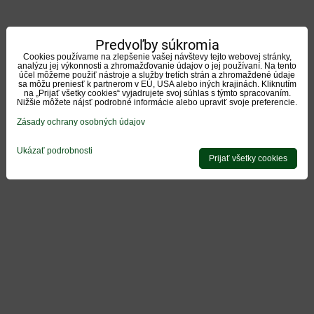
Predvoľby súkromia
Cookies používame na zlepšenie vašej návštevy tejto webovej stránky,
analýzu jej výkonnosti a zhromažďovanie údajov o jej používaní. Na tento
účel môžeme použiť nástroje a služby tretích strán a zhromaždené údaje
sa môžu preniesť k partnerom v EÚ, USA alebo iných krajinách. Kliknutím
na „Prijať všetky cookies“ vyjadrujete svoj súhlas s týmto spracovaním.
Nižšie môžete nájsť podrobné informácie alebo upraviť svoje preferencie.
Zásady ochrany osobných údajov
Ukázať podrobnosti
Prijať všetky cookies