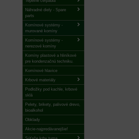
Tepelné čerpadlá
Náhradné diely - Spare
parts
Komínové systémy -
murované komíny
Komínové systémy -
nerezové komíny
Komíny plastové a hliníkové
pre kondenzačnú techniku.
Komínové hlavice
Krbové materiály
Podložky pod kachle, krbové
sklá
Pelety, brikety, palivové drevo,
bioalkohol
Obklady
Akcie-najpredávanejšie!
Súťaže krby tuma