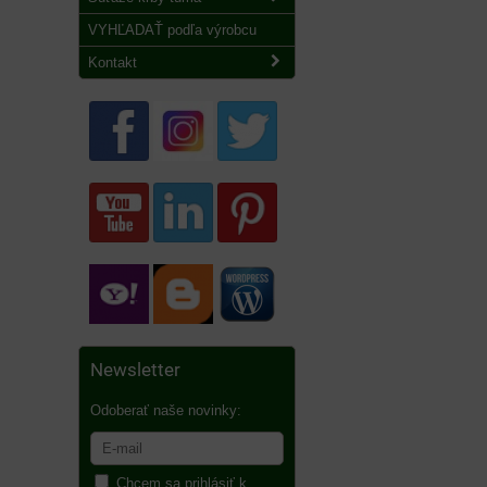
VYHĽADAŤ podľa výrobcu
Kontakt
Newsletter
Odoberať naše novinky:
Chcem sa prihlásiť k