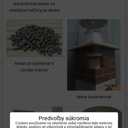
tuma-termat konus so
strieškou+odľ.krycia doska
keramzit /polotovar k
výrobe tvárnic/
dekor tuma-termat
Predvoľby súkromia
Cookies používame na zlepšenie vašej návštevy tejto webovej
stránky, analýzu jej výkonnosti a zhromažďovanie údajov o jej