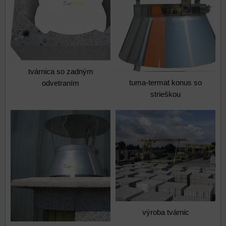
tvárnica so zadným
tuma-termat konus so
odvetraním
strieškou
výroba tvárnic