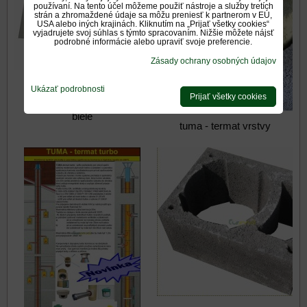
používaní. Na tento účel môžeme použiť nástroje a služby tretích
strán a zhromaždené údaje sa môžu preniesť k partnerom v EÚ,
USA alebo iných krajinách. Kliknutím na „Prijať všetky cookies“
vyjadrujete svoj súhlas s týmto spracovaním. Nižšie môžete nájsť
podrobné informácie alebo upraviť svoje preferencie.
Zásady ochrany osobných údajov
dvierka TERMAT
Ukázať podrobnosti
Prijať všetky cookies
pozinkované, nerezové,
biele
tuma - termat vrstvy