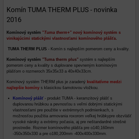
Komín TUMA THERM PLUS - novinka
2016
Komínový systém
"
Tuma therm+
" nový komínový systém s
vinikajúcimi statickými vlastnosťami komínového plášťa.
TUMA THERM PLUS
- Komín s najlepším pomerom ceny a kvality.
Komínový systém
"Tuma therm plus"
systém s najlepším
pomerom ceny a kvality s duplovane spevneným komínovým
plášťom o rozmeroch 35x35x33 a 40x40x33cm.
Komínový systém THERM plus je zaradený
kvalitatívne medzi
najlepšie komíny
s klasickou šamotovou vložkou.
Komínový plášť
- produkt TUMA - keramzitový plášť s
duplovanou hrúbkou a pevnosťou s veľmi dobrými statickými
vlastnosťami pre použitie v extrémnych podmienkach, s
možnosťou použitia armovania roxorom veľkej hrúbkypre obzvlášť
vysoké nároky a extrémy počasia, aj pre neštandardné strešné
prostredie. Rozmer komínového plášťa pre o140,160mm
-350x350x330 a pre o180,200mm -400x400x330mm.