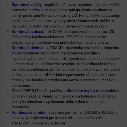
Šamotové vložky
- najdôležitejší prvok systému - výrobok HART
Nemecko, vložky o hrúbke 15mm spľňajú všetky kvalitatívne
normy pre krajinu Nemecko i krajiny EÚ. Firma HART sa zaraďuje
medzi najväčších európskych výrobcov komínových vložiek s
najvyššou kvalitou testovanou v nemeckých skúšobniach.
Komínová izolácia
- ISOVER - s objemovou hmotnosťou 120-
150kg/m3 a tepelnou odolnosťou 650-750°C je dokonalým
bezpečnostným prvkom voči prehriatiu komínového plášťa.
Komínové dvierka
- UPMANN - sú dvierka vyrobené v Nemecku
so samostatným certifikátom pre komínové použitie v
najnáročnejších podmienkach. Sú plynotesné, vhodné pre spodné
i vrchné použitie komínového systému so špeciálnou izolačnou
šamotovou príklopkou, prítlačnou pružinou pre dilatáciu šamotovej
vložky. v ponuke je SET v bielom prevedení včítane odvetracej
mriežky pre interiér a pozinkovaná verzie s nerezovou mriežkou
pre exteriér.
TUMA THERM PLUS - používa
odľahčenú kryciu dosku
odolnú
vyhoreniu sadzí s variabilným ukončením konusu s možnosťou
prekrytia strieškou, napoleonom alebo výberom zo sady
rotomaxov.
Kondenzačná ímka
- špeciálna pre rozmer 140-160 a 180-200 s
nerezovoým odvodom pre kondenzát s odolnosťou voči
stekajúcemu kondenzu a dechtu.