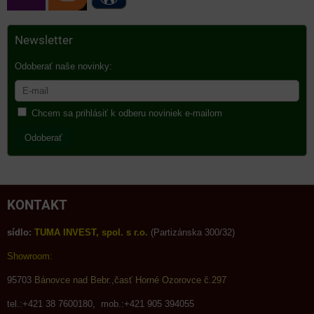
Newsletter
Odoberať naše novinky:
Chcem sa prihlásiť k odberu noviniek e-mailom
Odoberať
KONTAKT
sídlo:
TUMA INVEST, spol. s r.o.
(Partizánska 300/32)
Showroom:
95703
Bánovce nad Bebr.,časť Horné Ozorovce č.297
tel.:+421 38 7600180, mob.:+421 905 394055