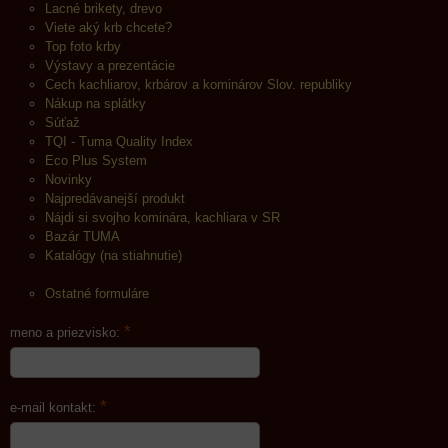
Lacné brikety, drevo
Viete aký krb chcete?
Top foto krby
Výstavy a prezentácie
Cech kachliarov, krbárov a kominárov Slov. republiky
Nákup na splátky
Súťaž
TQI - Tuma Quality Index
Eco Plus System
Novinky
Najpredávanejší produkt
Nájdi si svojho kominára, kachliara v SR
Bazár TUMA
Katalógy (na stiahnutie)
Ostatné formuláre
*
meno a priezvisko:
*
e-mail kontakt: