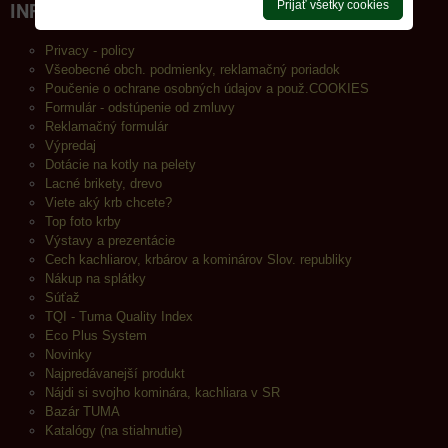
Prijať všetky cookies
INFORMÁCIE
Privacy - policy
Všeobecné obch. podmienky, reklamačný poriadok
Poučenie o ochrane osobných údajov a použ.COOKIES
Formulár - odstúpenie od zmluvy
Reklamačný formulár
Výpredaj
Dotácie na kotly na pelety
Lacné brikety, drevo
Viete aký krb chcete?
Top foto krby
Výstavy a prezentácie
Cech kachliarov, krbárov a kominárov Slov. republiky
Nákup na splátky
Súťaž
TQI - Tuma Quality Index
Eco Plus System
Novinky
Najpredávanejší produkt
Nájdi si svojho kominára, kachliara v SR
Bazár TUMA
Katalógy (na stiahnutie)