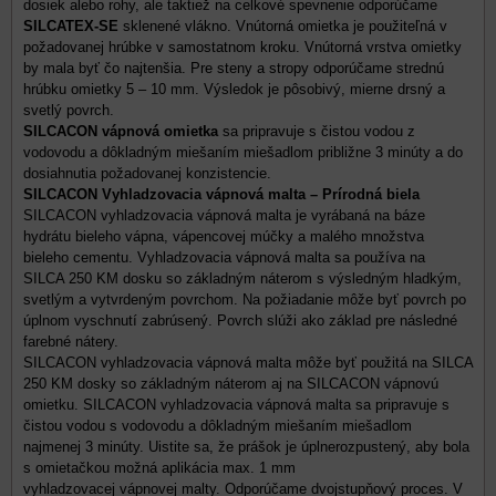
dosiek alebo rohy, ale taktiež na celkové spevnenie odporúčame
SILCATEX-SE
sklenené vlákno. Vnútorná omietka je použiteľná v
požadovanej hrúbke v samostatnom kroku. Vnútorná vrstva omietky
by mala byť čo najtenšia. Pre steny a stropy odporúčame strednú
hrúbku omietky 5 – 10 mm. Výsledok je pôsobivý, mierne drsný a
svetlý povrch.
SILCACON vápnová omietka
sa pripravuje s čistou vodou z
vodovodu a dôkladným miešaním miešadlom približne 3 minúty a do
dosiahnutia požadovanej konzistencie.
SILCACON Vyhladzovacia vápnová malta – Prírodná biela
SILCACON vyhladzovacia vápnová malta je vyrábaná na báze
hydrátu bieleho vápna, vápencovej múčky a malého množstva
bieleho cementu. Vyhladzovacia vápnová malta sa používa na
SILCA 250 KM dosku so základným náterom s výsledným hladkým,
svetlým a vytvrdeným povrchom. Na požiadanie môže byť povrch po
úplnom vyschnutí zabrúsený. Povrch slúži ako základ pre následné
farebné nátery.
SILCACON vyhladzovacia vápnová malta môže byť použitá na SILCA
250 KM dosky so základným náterom aj na SILCACON vápnovú
omietku. SILCACON vyhladzovacia vápnová malta sa pripravuje s
čistou vodou s vodovodu a dôkladným miešaním miešadlom
najmenej 3 minúty. Uistite sa, že prášok je úplnerozpustený, aby bola
s omietačkou možná aplikácia max. 1 mm
vyhladzovacej vápnovej malty. Odporúčame dvojstupňový proces. V