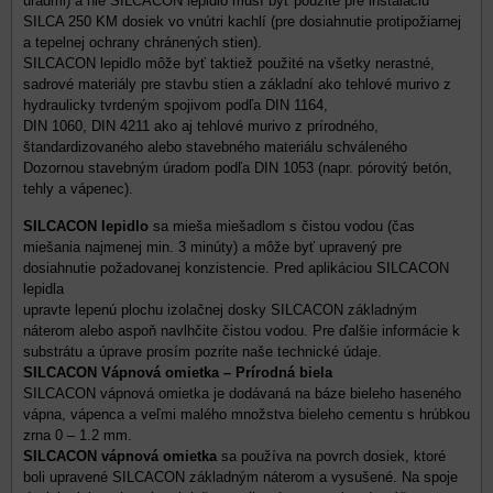
úradmi) a nie SILCACON lepidlo musí byť použité pre inštaláciu
SILCA 250 KM dosiek vo vnútri kachlí (pre dosiahnutie protipožiarnej
a tepelnej ochrany chránených stien).
SILCACON lepidlo môže byť taktiež použité na všetky nerastné,
sadrové materiály pre stavbu stien a základní ako tehlové murivo z
hydraulicky tvrdeným spojivom podľa DIN 1164,
DIN 1060, DIN 4211 ako aj tehlové murivo z prírodného,
štandardizovaného alebo stavebného materiálu schváleného
Dozornou stavebným úradom podľa DIN 1053 (napr. pórovitý betón,
tehly a vápenec).
SILCACON lepidlo
sa mieša miešadlom s čistou vodou (čas
miešania najmenej min. 3 minúty) a môže byť upravený pre
dosiahnutie požadovanej konzistencie. Pred aplikáciou SILCACON
lepidla
upravte lepenú plochu izolačnej dosky SILCACON základným
náterom alebo aspoň navlhčite čistou vodou. Pre ďalšie informácie k
substrátu a úprave prosím pozrite naše technické údaje.
SILCACON Vápnová omietka – Prírodná biela
SILCACON vápnová omietka je dodávaná na báze bieleho haseného
vápna, vápenca a veľmi malého množstva bieleho cementu s hrúbkou
zrna 0 – 1.2 mm.
SILCACON vápnová omietka
sa používa na povrch dosiek, ktoré
boli upravené SILCACON základným náterom a vysušené. Na spoje