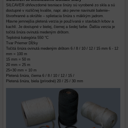
SILCAVER ohňovzdorné tesniace šnúry sú vyrobené zo skla a sú
dostupné v rozličnej kvalite, napr. ako pevne navinuté balenie–
štvorhranné a okrúhle – splietacia šnúra s mäkkým jadrom.
Hlavne jemnejšia pletená verzia je používaná v stavbách krbov a
kachlí. Je dostupné v bielej, čiernej a šedej farbe. Ďalšia verzia je
točitá šnúra ovinutá medeným drôtom.
Teplotná kategória 550 °C
Tvar Priemer Dĺžky
Točitá šnúra ovinutá medeným drôtom 6 / 8 / 10 / 12 / 15 mm 6 - 12
mm = 100 m
15 mm = 50 m
20 mm = 25 m
25+30 mm = 10 m
Pletená šnúra, čierna 6 / 8 / 10 / 12 / 15 /
Pletená šnúra, biela (prírodné) 20 / 25 / 30 mm