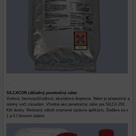
...
SILCACON základný penetračný náter
Vodová, bezrozpúšťadlová, akrylátová disperzia. Náter je priepustný a
odolný voči zásadám. Vhodná ako penetračný náter pre SILCA 250
KM dosky. Modrastý odtieň znamená správnu aplikáciu. Dodáva sa v
1 a 5 l litrovom balení.