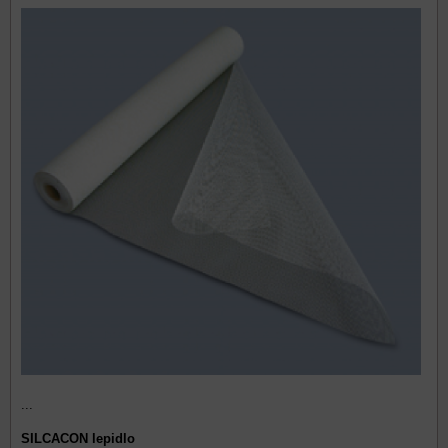
...
SILCACON lepidlo