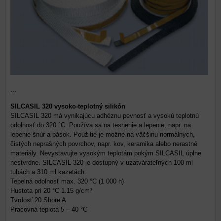
...
SILCASIL 320 vysoko-teplotný silikón
SILCASIL 320 má vynikajúcu adhéznu pevnosť a vysokú teplotnú
odolnosť do 320 °C. Používa sa na tesnenie a lepenie, napr. na
lepenie šnúr a pások. Použitie je možné na väčšinu normálnych,
čistých neprašných povrchov, napr. kov, keramika alebo nerastné
materiály. Nevystavujte vysokým teplotám pokým SILCASIL úplne
nestvrdne. SILCASIL 320 je dostupný v uzatvárateľných 100 ml
tubách a 310 ml kazetách.
Tepelná odolnosť max. 320 °C (1 000 h)
Hustota pri 20 °C 1.15 g/cm³
Tvrdosť 20 Shore A
Pracovná teplota 5 – 40 °C