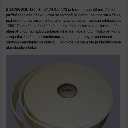
SILCAWOOL 120
SILCAWOOL 120 je 5 mm hrubá 50 mm široká
pružná tesniaca páska, ktorá sa vyznačuje dobrou pevnosťou v ťahu,
nízkou hmotnosťou a nízkou akumuláciou tepla. Teplotná odolnosť do
1200 °C umožňuje širokú škálu jej využitia nielen v kachliarstve. Je
alternatívnou náhradou za keramické tesniace šnúry. Páska je tkaná
z vápnika, horčíka a kremičitanu, a z jednej strany je potiahnútá
odolnou samolepiacou vrstvou. Jebio-rozpustná a nie je klasifikovaná
ako škodlivá látka.