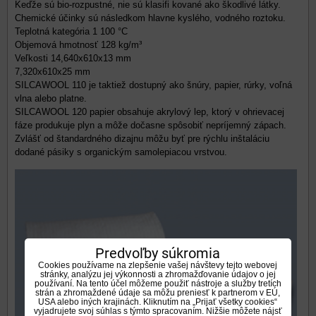
Keďže sú bio-rozpustné, nie sú klasifi kované ako škodlivé látky.
Chemické účinky sú následkom hlavne kyslého, vodného roztoku.
Teplotná kategória 1 100 °C
Objemová hmotnosť 128 kg/m³
Veľkosti 14,640x610x13 mm
7,320x610x25 mm
SILCAWOOL 110 je taktiež dostupný ako šnúry, papier, rúrky, voľná
vlna alebo platne.
SILCAWOOL 120 papier obsahuje akrylový lep, ktorý v ohrievacej
fáze produkuje plyn a môže dočasne spôsobiť nepríjemný zápach.
Zvlášť od štandardného dizajnu môžu byť pre rýchlu inštaláciu
dodané pásiky s organickým samolepiacou vrstvou.
Predvoľby súkromia
Cookies používame na zlepšenie vašej návštevy tejto webovej
stránky, analýzu jej výkonnosti a zhromažďovanie údajov o jej
používaní. Na tento účel môžeme použiť nástroje a služby tretích
strán a zhromaždené údaje sa môžu preniesť k partnerom v EÚ,
USA alebo iných krajinách. Kliknutím na „Prijať všetky cookies“
vyjadrujete svoj súhlas s týmto spracovaním. Nižšie môžete nájsť