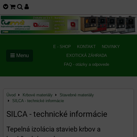
E - SHOP
KONTAKT
NOVINKY
Menu
EXOTICKÁ ZÁHRADA
FAQ - otázky a odpovede
Úvod
Krbové materiály
Stavebné materiály
SILCA - technické informácie
SILCA - technické informácie
Tepelná izolácia stavieb krbov a