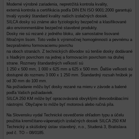
Moderné výrobné zariadenia, nepretržitá kontrola kvality,
externá kontrola a certifikácia podľa DIN EN ISO 9001:2000 garantujú
trvalý vysoký štandard kvality našich izolačných dosiek.
SILCA dosky sú známe ako fyziologicky bezpečné a klasifikované
ako environmentálne bezpečné stavebné produkty.
Dosky nie sú rezané z jedného bloku, ale samostatne lisované
filtračným lisom. Toto vedie k výnimočnej homogénnosti a pevnému a
bezprašnému formovaciemu povrchu
na oboch stranách. Z technických dôvodov sú tenšie dosky dodávané
s hladkým povrchom na jednej a formovacím povrchom na druhej
strane. Rozmery štandardných veľkostí sú
1 250 x 500 mm, 1 000 x 625 mm a 625 x 500 mm. Ďalšie veľkosti sú
dostupné do rozmeru 3 000 x 1 250 mm.
Štandardný rozsah hrúbok je
od 30 mm do 100 mm.
Na požiadanie môžu byť dosky rezané na mieru v závode a balené
podľa Vašich požiadaviek.
SILCA 250 KM môže byť opracovávaná obvyklými drevoobrábacími
nástrojmi. Obyčajne to môže byť motorová alebo ručná píla.
Na Slovensku vydal Technické osvedčenie ohľadom typu a účelu
použitia kremičitano-vápenatých izolačných dosiek SILCA 250 KM
Technický a skúšobný ústav stavebný, n.o., Studená 3, Bratislava
pod č. TO – 08/0185.