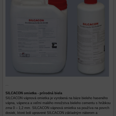
...
SILCACON omietka - prírodná biela
SILCACON vápnová omietka je vyrobená na báze bieleho haseného
vápna, vápenca a veľmi malého množstva bieleho cementu s hrúbkou
zrna 0 – 1,2 mm. SILCACON vápnová omietka sa používa na povrch
dosiek, ktoré boli upravené SILCACON základným náterom a