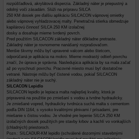
rozpúšťadlová, akrylátová disperzia. Základný náter je priepustný a
odolný voči zásadám. Slúži na prípravu SILCA
250 KM dosiek pre ďalšiu aplikáciu SILCACON vápnovej omietky
alebo vápnovej vyhladzovacej malty. Penetračná stierka obmedzuje
kapilárovú činnosť SILCA 250 KM izolačnej
dosky a dosahuje mierne tvrdený povrch.
Pred použitím SILCACON základný náter dôkladne pretraste.
Základný náter je rovnomerne nanášaný rozprašovačom.
Menšie škvrny môžu byť upravené valcom alebo štetcom,
odporúčaná je aplikácia na mokro. Mierne modrastý odtieň povrchu
značí, že úprava je správna. Nasledujúca aplikácia by sa mala začať
až po vyschnutí povrchu. Pracovné miesto musí byť dostatočne
vetrané. Nástroje môžu byť čistené vodou, pokiaľ SILCACON
základný náter nie je suchý.
SILCACON Lepidlo
SILCACON lepidlo je lepiaca malta najlepšej kvality, ktorá je
pripravená na použitie po zmiešaní s vodou a tvrdne hydraulicky.
Je zmiešané vopred, hydraulicky tvrdnúca suchá malta s cementom
podľa DIN 1164, s vysoko kvalitnými plnivami / prísadami, pre
miešanie s čistou vodou. Je vhodné pre lepenie SILCA 250 KM
izolačných dosiek použitých pre stavby krbov a kachlí vo vonkajších
(chladných) priestoroch.
Pozn.: SILCADUR-KM lepidlo (schválené dozornými stavebnými