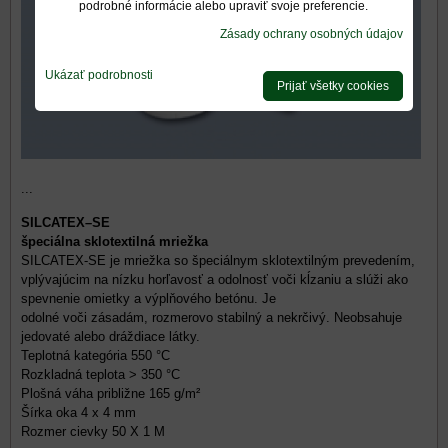
podrobné informácie alebo upraviť svoje preferencie.
Zásady ochrany osobných údajov
Ukázať podrobnosti
Prijať všetky cookies
...
SILCATEX–SE
špeciálna sklotextilná mriežka
SILCATEX-SE je mriežka so špeciálnym sklotextilným prevedením,
vplývajúcim na nízku horľavosť a odolnosť voči kĺzaniu a slúži ako
spevnenie omietky a výplňového betónu. Je
odolné voči zásadám, rozmerovo stabilný a nekrčivý. Neobsahuje
jedovaté alebo dráždiace látky.
Teplotná kategória 550 °C
Rozkladná teplota > 350 °C
Plošná váha približne 165 g/m²
Šírka oka 4 x 4 mm
Rozmer cievky 50 X 1 M