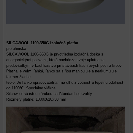
...
SILCAWOOL 1100-350G izolačná platňa
pre ohniská
SILCAWOOL 1100-350G je prvotriedna izolačná doska s
anorganickými pojivami, ktorá nachádza svoje uplatnenie
predovšetkým v kachliarstve pri stavbách kachľových pecí a krbov.
Plaťňa je veľmi ľahká, ľahko sa s ňou manipuluje a neakumuluje
takmer žiadne
teplo. Je ľahko opracovateľná, má dlhú životnosť a tepelnú odolnosť
do 1100°C. Špeciálne vlákna
Silcawool sú istou zárukou nadštandardnej kvality.
Rozmery platne: 1000x610x30 mm