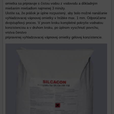
omietka sa pripravuje s čistou vodou z vodovodu a dôkladným
miešaním miešadlom najmenej 3 minúty.
Uistite sa, že prášok je úplne rozpustený, aby bolo možné nanášanie
vyhladzovacej vápnovej omietky v hrúbke max. 1 mm. Odporúčame
dvojstupňový proces. V prvom kroku kompletné pokrytie vodnatou
konzistenciou a v druhom kroku, po úplnom vyschnutí povrchu,
vrstva čerstvo
pripravenej vyhladzovacej vápnovej omietky gélovej konzistencie.