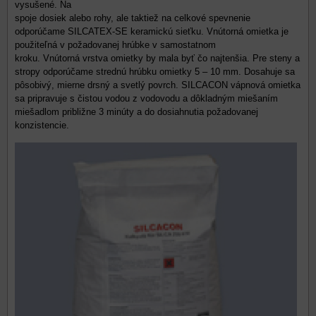
vysušené. Na
spoje dosiek alebo rohy, ale taktiež na celkové spevnenie
odporúčame SILCATEX-SE keramickú sieťku. Vnútorná omietka je
použiteľná v požadovanej hrúbke v samostatnom
kroku. Vnútorná vrstva omietky by mala byť čo najtenšia. Pre steny a
stropy odporúčame strednú hrúbku omietky 5 – 10 mm. Dosahuje sa
pôsobivý, mierne drsný a svetlý povrch. SILCACON vápnová omietka
sa pripravuje s čistou vodou z vodovodu a dôkladným miešaním
miešadlom približne 3 minúty a do dosiahnutia požadovanej
konzistencie.