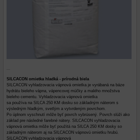
...
SILCACON omietka hladká - prírodná biela
SILCACON vyhladzovacia vápnová omietka je vyrábaná na báze
hydrátu bieleho vápna, vápencovej múčky a malého množstva
bieleho cementu. Vyhladzovacia vápnová omietka
sa používa na SILCA 250 KM dosku so základným náterom s
výsledným hladkým, svetlým a vytvrdeným povrchom.
Po úplnom vyschnutí môže byť povrch vybrúsený. Povrch slúži ako
základ pre následné farebné nátery. SILCACON vyhladzovacia
vápnová omietka môže byť použitá na SILCA 250 KM dosky so
základným náterom aj na SILCACON vápnovú omietku hrubú.
SILCACON vyhladzovacia vápnová