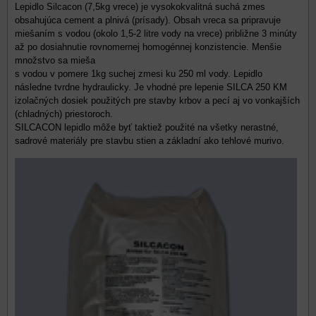
Lepidlo Silcacon (7,5kg vrece) je vysokokvalitná suchá zmes
obsahujúca cement a plnivá (prísady). Obsah vreca sa pripravuje
miešaním s vodou (okolo 1,5-2 litre vody na vrece) približne 3 minúty
až po dosiahnutie rovnomernej homogénnej konzistencie. Menšie
množstvo sa mieša
s vodou v pomere 1kg suchej zmesi ku 250 ml vody. Lepidlo
následne tvrdne hydraulicky. Je vhodné pre lepenie SILCA 250 KM
izolačných dosiek použitých pre stavby krbov a pecí aj vo vonkajších
(chladných) priestoroch.
SILCACON lepidlo môže byť taktiež použité na všetky nerastné,
sadrové materiály pre stavbu stien a základní ako tehlové murivo.