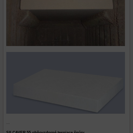
...
SILCAVER 55 ohňovzdorné tesniace šnúry