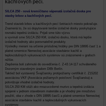
kachľových pecí.
SILCA 250 - nová kremičitano vápenatá izolačná doska pre
stavby krbov a kachľových pecí.
Trend stavieb krbov a kachľových pecí šetriacich miesto pokračuje.
Znamená to, že sú dopytované tenšie izolačné dosky poskytujúce
rovnakú tepelnú izoláciu. Prijali sme túto výzvu
a vyvinuli sme SILCA 250 KM, izolačnú dosku, ktorá má lepšie
izolačné hodnoty ako porovnateľné produkty.
Výsledky meraní na určenie príslušnej hrúbky pre DIN 18895 časť 1 a
platné smernice Nemeckej asociácie stavbárov kachlí a
teplovzdušných vykurovacích systémov sú znázornené v grafoch
nižšie.
Zlepšenia boli zahrnuté do osvedčenia č. Z-43.14-117 schváleného
Dozorným stavebným úradom DIBt Berlín.
Taktiež bol vystavený Švajčiarsky protipožiarny certifikát č. Z15202
asociáciou VKF (Asociácia požiarnych poisťovní Švajčiarska) a
potvrdzuje vhodné izolačné hodnoty.
SILCA 250 KM slúži ako mrazuvzdorné murivo a tepelná izolácia
spojené v jednom stavebnom materiále a je vhodný pre množstvo
použití, oba v zhode s DIN 18895 časť1 a platné smernice Nemeckej
asociácie stavbárov kachlí a teplovzdušných vykurovacích
systémov.