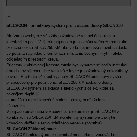
...
SILCACON - omietkový systém pre izolačné dosky SILCA 250
Aktívne povrchy nie sú vždy požadované v stavbách krbov a
kachľových pecí. V týchto prípadoch je najlepšia voľba 60mm hrubá
izolačná doska SILCA 250 KM ako veľko-rozmerová stavebná doska.
Je použitá napríklad v kombinácii s lištami, bočnými krytmi alebo
odkladacím priestorom dreva.
Priestory v ohrievacej komore musia byť vyhotovené podľa inštrukcií
/ predpisov výrobcu. Pre vonkajšie krytie je požadovaný dekoratívny
povrch. Pre tento účel bol vyvinutý SILCACON omietkový systém
prispôsobený pre použitie na SILCA 250 KM izolačné dosky.
SILCACON systém sa skladá s niekoľkých zložiek, ktoré sa
navzájom doplňujú
a umožňujú meniť konečnú podobu stavby podľa želania
zákazníka.
V prípade preklenutia kozubov cez dve úrovne, je SILCACON v
kombinácii so SILCA 250 KM excelentný systém pre zakrytie
krbových vložiek a teplovzdušného vedenia (potrubia).
SILCACON Základný náter
SILCACON základný náter / penetračná stierka je vodová, bez-