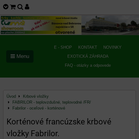
E - SHOP
KONTAKT
NOVINKY
Menu
EXOTICKÁ ZÁHRADA
FAQ - otázky a odpovede
Úvod
Krbové vložky
FABRILOR - teplovzdušné, teplovodné /FR/
Fabrilor - oceľové - korténové
Korténové francúzske krbové
vložky Fabrilor.