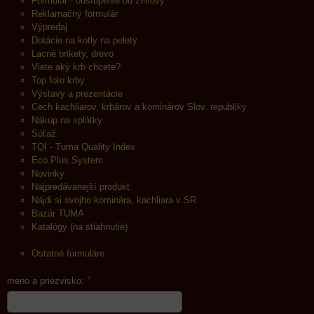
Formulár - odstúpenie od zmluvy
Reklamačný formulár
Výpredaj
Dotácie na kotly na pelety
Lacné brikety, drevo
Viete aký krb chcete?
Top foto krby
Výstavy a prezentácie
Cech kachliarov, krbárov a kominárov Slov. republiky
Nákup na splátky
Súťaž
TQI - Tuma Quality Index
Eco Plus System
Novinky
Najpredávanejší produkt
Nájdi si svojho kominára, kachliara v SR
Bazár TUMA
Katalógy (na stiahnutie)
Ostatné formuláre
*
meno a priezvisko: