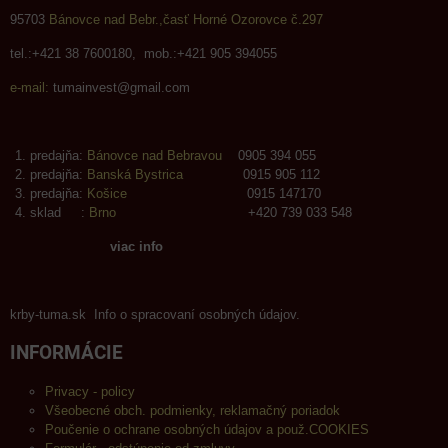
95703
Bánovce nad Bebr.,časť Horné Ozorovce č.297
tel.:+421 38 7600180, mob.:+421 905 394055
e-mail:
tumainvest@gmail.com
predajňa:
Bánovce nad Bebravou
0905 394 055
predajňa:
Banská Bystrica
0915 905 112
predajňa:
Košice
0915 147170
sklad :
Brno
+420 739 033 548
viac info
krby-tuma.sk Info o spracovaní osobných údajov.
INFORMÁCIE
Privacy - policy
Všeobecné obch. podmienky, reklamačný poriadok
Poučenie o ochrane osobných údajov a použ.COOKIES