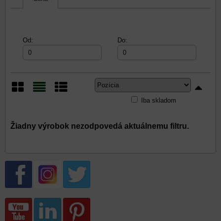
Od:
Do:
Iba skladom
Mriežka
Zoznam
Tabuľka