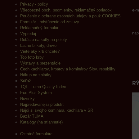
Privacy - policy
Všeobecné obch. podmienky, reklamačný poriadok
e-m
Poučenie o ochrane osobných údajov a použ.COOKIES
Formulár - odstúpenie od zmluvy
Reklamačný formulár
nap
Výpredaj
Dotácie na kotly na pelety
Lacné brikety, drevo
Viete aký krb chcete?
Top foto krby
Výstavy a prezentácie
Cech kachliarov, krbárov a kominárov Slov. republiky
Nákup na splátky
Súťaž
RÝ
TQI - Tuma Quality Index
Eco Plus System
Novinky
Najpredávanejší produkt
Nájdi si svojho kominára, kachliara v SR
Bazár TUMA
Katalógy (na stiahnutie)
Ostatné formuláre