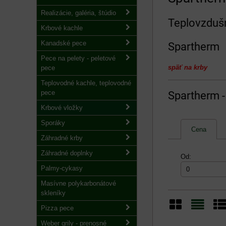
Realizácie, galéria, štúdio
Teplovzduš
Krbové kachle
Kanadské pece
Spartherm
Pece na pelety - peletové
späť na krby
pece
Teplovodné kachle, teplovodné
pece
Spartherm -
Krbové vložky
Sporáky
Cena
Záhradné krby
Záhradné doplnky
Od:
Palmy-cykasy
Masívne polykarbonátové
skleníky
Pizza pece
Mriežka
Zozn
Ta
Weber grily - prenosné