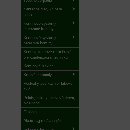
Tepelné čerpadlá
Náhradné diely - Spare
parts
Komínové systémy -
murované komíny
Komínové systémy -
nerezové komíny
Komíny plastové a hliníkové
pre kondenzačnú techniku.
Komínové hlavice
Krbové materiály
Podložky pod kachle, krbové
sklá
Pelety, brikety, palivové drevo,
bioalkohol
Obklady
Akcie-najpredávanejšie!
Súťaže krby tuma