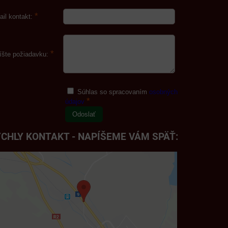
*
ail kontakt:
*
íšte požiadavku:
Súhlas so spracovaním
osobných
*
údajov
Odoslať
CHLY KONTAKT - NAPÍŠEME VÁM SPÄŤ: