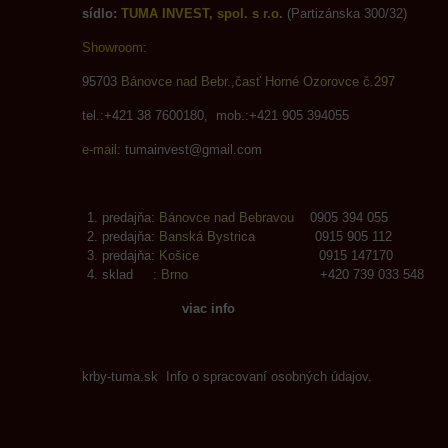
sídlo:
TUMA INVEST, spol. s r.o.
(Partizánska 300/32)
Showroom:
95703
Bánovce nad Bebr.,časť Horné Ozorovce č.297
tel.:+421 38 7600180, mob.:+421 905 394055
e-mail:
tumainvest@gmail.com
predajňa:
Bánovce nad Bebravou
0905 394 055
predajňa:
Banská Bystrica
0915 905 112
predajňa:
Košice
0915 147170
sklad :
Brno
+420 739 033 548
viac info
krby-tuma.sk Info o spracovaní osobných údajov.