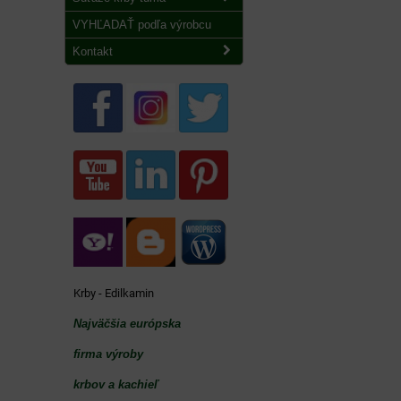
VYHĽADAŤ podľa výrobcu
Kontakt
Krby - Edilkamin
Najväčšia európska
firma výroby
krbov a kachieľ