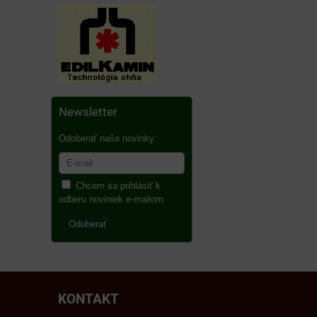
Newsletter
Odoberať naše novinky:
Chcem sa prihlásiť k
odberu noviniek e-mailom
Odoberať
KONTAKT