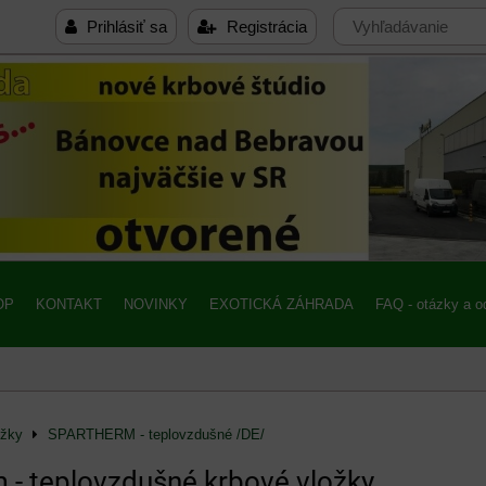
Prihlásiť sa
Registrácia
OP
KONTAKT
NOVINKY
EXOTICKÁ ZÁHRADA
FAQ - otázky a 
ožky
SPARTHERM - teplovzdušné /DE/
 - teplovzdušné krbové vložky.