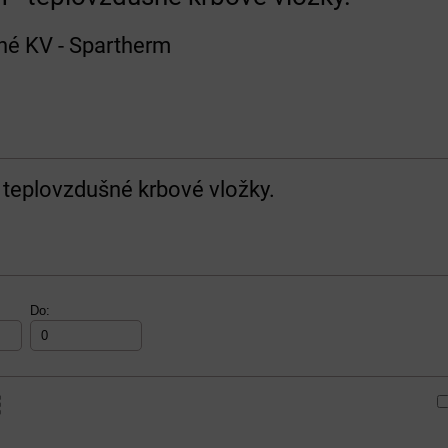
né KV - Spartherm
 teplovzdušné krbové vložky.
Do:
am
buľka