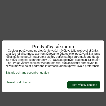
Predvoľby súkromia
Cookies používame na zlepšenie vašej návštevy tejto webovej stránky,
analýzu jej výkonnosti a zhromažďovanie údajov o jej používaní. Na tento
účel môžeme použiť nástroje a služby tretích strán a zhromaždené údaje
sa môžu preniesť k partnerom v EÚ, USA alebo iných krajinách. Kliknutím
na „Prijať všetky cookies“ vyjadrujete svoj súhlas s týmto spracovaním.
Nižšie môžete nájsť podrobné informácie alebo upraviť svoje preferencie.
Zásady ochrany osobných údajov
Ukázať podrobnosti
Prijať všetky cookies