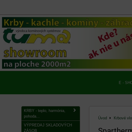
E - SH
KRBY - teplo, harmónia,
pohoda...
Úvod
Krbové vl
VÝPREDAJ SKLADOVÝCH
Spartherm
ZÁSOB