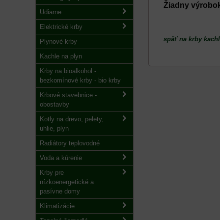
Udiarne
Elektrické krby
späť na krby kachl
Plynové krby
Kachle na plyn
Krby na bioalkohol -
bezkomínové krby - bio krby
Krbové stavebnice -
obostavby
Kotly na drevo, pelety,
uhlie, plyn
Radiátory teplovodné
Voda a kúrenie
Krby pre
nízkoenergetické a
pasívne domy
Klimatizácie