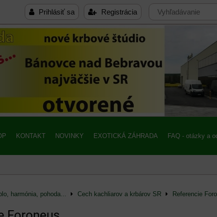
Prihlásiť sa
Registrácia
OP
KONTAKT
NOVINKY
EXOTICKÁ ZÁHRADA
FAQ - otázky a 
lo, harmónia, pohoda...
Cech kachliarov a krbárov SR
Referencie For
e Foroneus