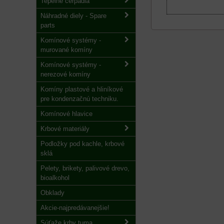
Tepelné čerpadlá
Náhradné diely - Spare
parts
Komínové systémy -
murované komíny
Komínové systémy -
nerezové komíny
Komíny plastové a hliníkové
pre kondenzačnú techniku.
Komínové hlavice
Krbové materiály
Podložky pod kachle, krbové
sklá
Pelety, brikety, palivové drevo,
bioalkohol
Obklady
Akcie-najpredávanejšie!
Súťaže krby tuma