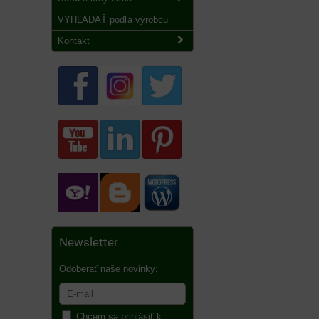
VYHĽADAŤ podľa výrobcu
Kontakt
Newsletter
Odoberať naše novinky:
Chcem sa prihlásiť k