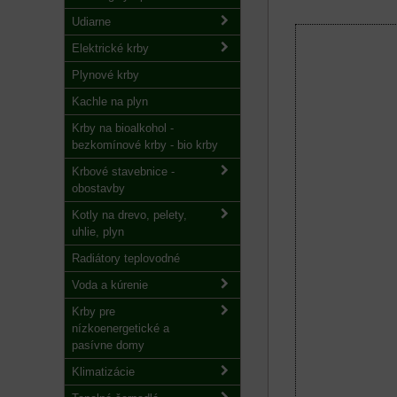
Udiarne
Elektrické krby
Plynové krby
Kachle na plyn
Krby na bioalkohol -
bezkomínové krby - bio krby
Krbové stavebnice -
obostavby
Kotly na drevo, pelety,
uhlie, plyn
Radiátory teplovodné
Voda a kúrenie
Krby pre
nízkoenergetické a
pasívne domy
Klimatizácie