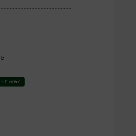
ia
ie: Funkčné