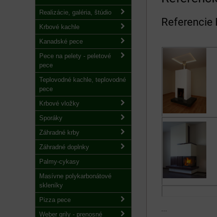
Realizácie, galéria, štúdio
Referencie
Krbové kachle
Kanadské pece
Pece na pelety - peletové
pece
Teplovodné kachle, teplovodné
pece
Krbové vložky
Sporáky
Záhradné krby
Záhradné doplnky
Palmy-cykasy
Masívne polykarbonátové
skleníky
Pizza pece
...
Weber grily - prenosné