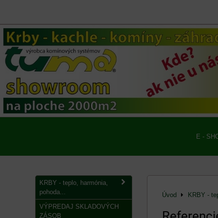
E - SH
KRBY - teplo, harmónia,
pohoda...
Úvod
KRBY - tep
VÝPREDAJ SKLADOVÝCH
Referenci
ZÁSOB