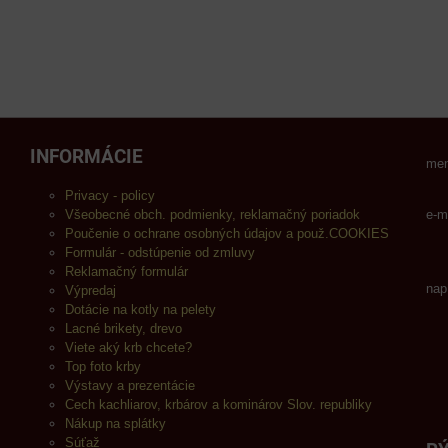
INFORMÁCIE
men
Privacy - policy
Všeobecné obch. podmienky, reklamačný poriadok
e-m
Poučenie o ochrane osobných údajov a použ.COOKIES
Formulár - odstúpenie od zmluvy
Reklamačný formulár
nap
Výpredaj
Dotácie na kotly na pelety
Lacné brikety, drevo
Viete aký krb chcete?
Top foto krby
Výstavy a prezentácie
Cech kachliarov, krbárov a kominárov Slov. republiky
Nákup na splátky
Súťaž