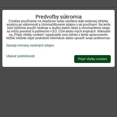
Predvoľby súkromia
Cookies používame na zlepšenie vašej návštevy tejto webovej stránky,
analýzu jej výkonnosti a zhromažďovanie údajov o jej používaní. Na tento
účel môžeme použiť nástroje a služby tretích strán a zhromaždené údaje
sa môžu preniesť k partnerom v EÚ, USA alebo iných krajinách. Kliknutím
na „Prijať všetky cookies“ vyjadrujete svoj súhlas s týmto spracovaním.
Nižšie môžete nájsť podrobné informácie alebo upraviť svoje preferencie.
Zásady ochrany osobných údajov
Ukázať podrobnosti
Prijať všetky cookies