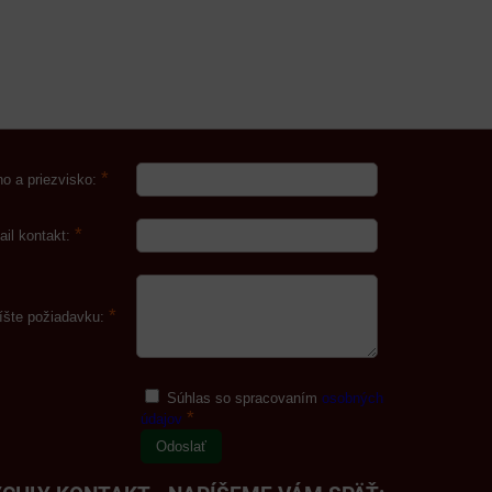
*
o a priezvisko:
*
ail kontakt:
*
íšte požiadavku:
Súhlas so spracovaním
osobných
*
údajov
Odoslať