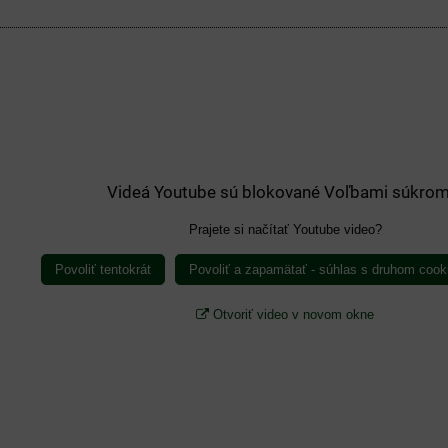
Videá Youtube sú blokované Voľbami súkrom
Prajete si načítať Youtube video?
Povoliť tentokrát
Povoliť a zapamätať - súhlas s druhom cook
Otvoriť video v novom okne