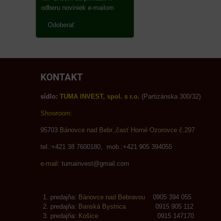
odberu noviniek e-mailom
Odoberať
KONTAKT
sídlo:
TUMA INVEST, spol. s r.o.
(Partizánska 300/32)
Showroom:
95703
Bánovce nad Bebr.,časť Horné Ozorovce č.297
tel.:+421 38 7600180, mob.:+421 905 394055
e-mail:
tumainvest@gmail.com
predajňa:
Bánovce nad Bebravou
0905 394 055
predajňa:
Banská Bystrica
0915 905 112
predajňa:
Košice
0915 147170