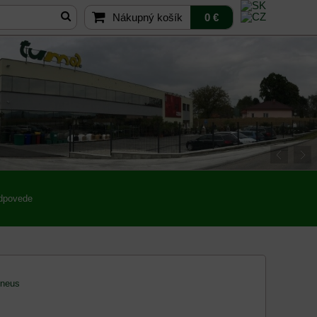
Nákupný košík
0 €
odpovede
oneus