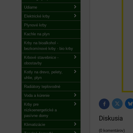
Udiarne
Elektrické krby
Plynové krby
Kachle na plyn
Krby na bioalkohol -
bezkomínové krby - bio krby
Krbové stavebnice -
obostavby
Kotly na drevo, pelety,
uhlie, plyn
Radiátory teplovodné
Voda a kúrenie
Krby pre
B
Twitter
Facebook
nízkoenergetické a
pasívne domy
Diskusia
Klimatizácie
(0 komentárov)