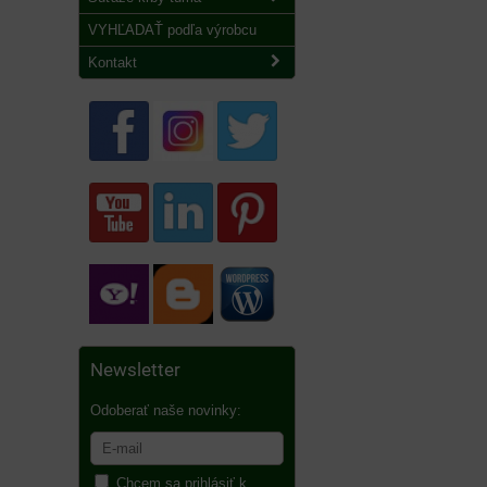
VYHĽADAŤ podľa výrobcu
Kontakt
Newsletter
Odoberať naše novinky:
Chcem sa prihlásiť k