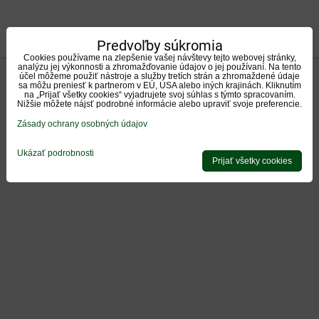
Predvoľby súkromia
Cookies používame na zlepšenie vašej návštevy tejto webovej stránky,
analýzu jej výkonnosti a zhromažďovanie údajov o jej používaní. Na tento
účel môžeme použiť nástroje a služby tretích strán a zhromaždené údaje
sa môžu preniesť k partnerom v EÚ, USA alebo iných krajinách. Kliknutím
na „Prijať všetky cookies“ vyjadrujete svoj súhlas s týmto spracovaním.
Nižšie môžete nájsť podrobné informácie alebo upraviť svoje preferencie.
Zásady ochrany osobných údajov
Ukázať podrobnosti
Prijať všetky cookies