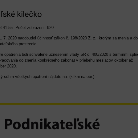
ľské kilečko
3:41:55
Počet zobrazení: 920
. 7. 2020 nadobudol účinnosť zákon č. 198/2020 Z. z., ktorým sa menia a do
ateľského prostredia.
ré opatrenia boli schválené uznesením vlády SR č. 400/2020 s termínmi spln
apracovania do znenia konkrétneho zákona) v priebehu mesiacov október až
ber 2020.
ý súhrn všetkých opatrení nájdete na: (klikni na obr.)