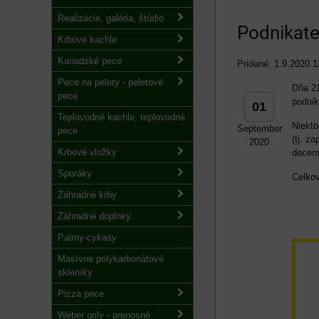
Realizácie, galéria, štúdio
Podnikate
Krbové kachle
Kanadské pece
Pridané: 1.9.2020 1
Pece na pelety - peletové
Dňa 21
pece
podnik
01
Teplovodné kachle, teplovodné
Niekto
September
pece
(tj. z
2020
Krbové vložky
decem
Sporáky
Celkov
Záhradné krby
Záhradné doplnky
Palmy-cykasy
Masívne polykarbonátové
skleníky
Pizza pece
Weber grily - prenosné