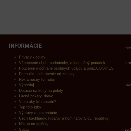
INFORMÁCIE
men
Privacy - policy
Všeobecné obch. podmienky, reklamačný poriadok
e-m
Poučenie o ochrane osobných údajov a použ.COOKIES
Formulár - odstúpenie od zmluvy
Reklamačný formulár
nap
Výpredaj
Dotácie na kotly na pelety
Lacné brikety, drevo
Viete aký krb chcete?
Top foto krby
Výstavy a prezentácie
Cech kachliarov, krbárov a kominárov Slov. republiky
Nákup na splátky
Súťaž