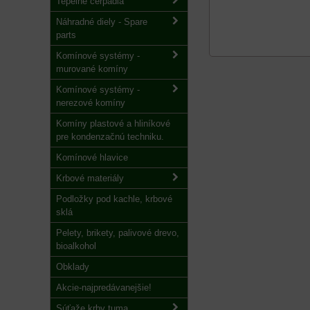
Tepelné čerpadlá
Náhradné diely - Spare
parts
Komínové systémy -
murované komíny
Komínové systémy -
nerezové komíny
Komíny plastové a hliníkové
pre kondenzačnú techniku.
Komínové hlavice
Krbové materiály
Podložky pod kachle, krbové
sklá
Pelety, brikety, palivové drevo,
bioalkohol
Obklady
Akcie-najpredávanejšie!
Súťaže krby tuma