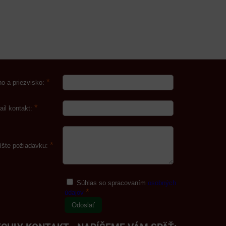
*
o a priezvisko:
*
ail kontakt:
*
íšte požiadavku:
Súhlas so spracovaním
osobných
*
údajov
Odoslať