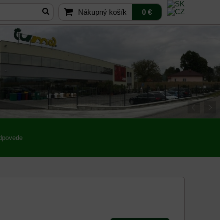
Nákupný košík
0 €
odpovede