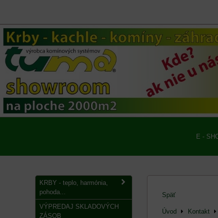
E - SH
KRBY - teplo, harmónia,
pohoda...
Späť
VÝPREDAJ SKLADOVÝCH
Úvod
Kontakt
ZÁSOB