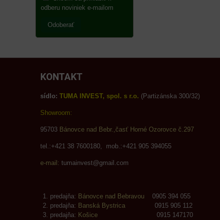
odberu noviniek e-mailom
Odoberať
KONTAKT
sídlo:
TUMA INVEST, spol. s r.o.
(Partizánska 300/32)
Showroom:
95703
Bánovce nad Bebr.,časť Horné Ozorovce č.297
tel.:+421 38 7600180, mob.:+421 905 394055
e-mail:
tumainvest@gmail.com
predajňa:
Bánovce nad Bebravou
0905 394 055
predajňa:
Banská Bystrica
0915 905 112
predajňa:
Košice
0915 147170