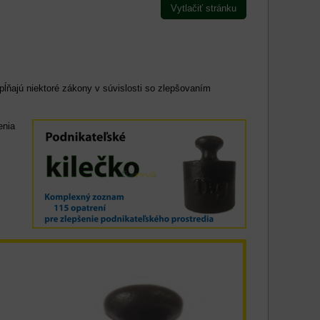
Vytlačiť stránku
pĺňajú niektoré zákony v súvislosti so zlepšovaním
enia