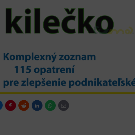
luesky
Pinterest
Reddit
LinkedIn
WhatsApp
E-
mail