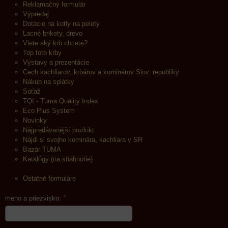
Reklamačný formulár
Výpredaj
Dotácie na kotly na pelety
Lacné brikety, drevo
Viete aký krb chcete?
Top foto krby
Výstavy a prezentácie
Cech kachliarov, krbárov a kominárov Slov. republiky
Nákup na splátky
Súťaž
TQI - Tuma Quality Index
Eco Plus System
Novinky
Najpredávanejší produkt
Nájdi si svojho kominára, kachliara v SR
Bazár TUMA
Katalógy (na stiahnutie)
Ostatné formuláre
*
meno a priezvisko: