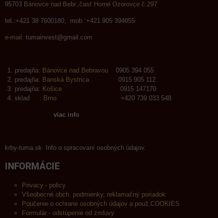
95703
Bánovce nad Bebr.,časť Horné Ozorovce č.297
tel.:+421 38 7600180, mob.:+421 905 394055
e-mail:
tumainvest@gmail.com
predajňa:
Bánovce nad Bebravou
0905 394 055
predajňa:
Banská Bystrica
0915 905 112
predajňa:
Košice
0915 147170
sklad :
Brno
+420 739 033 548
viac info
krby-tuma.sk Info o spracovaní osobných údajov.
INFORMÁCIE
Privacy - policy
Všeobecné obch. podmienky, reklamačný poriadok
Poučenie o ochrane osobných údajov a použ.COOKIES
Formulár - odstúpenie od zmluvy