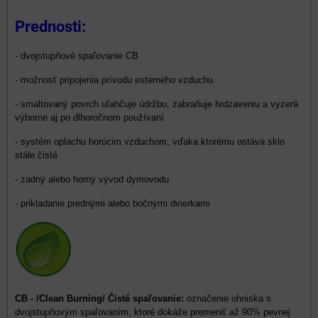
Prednosti:
- dvojstupňové spaľovanie CB
- možnosť pripojenia prívodu externého vzduchu
- smaltovaný povrch uľahčuje údržbu, zabraňuje hrdzaveniu a vyzerá
výborne aj po dlhoročnom používaní
- systém oplachu horúcim vzduchom, vďaka ktorému ostáva sklo
stále čisté
- zadný alebo horný vývod dymovodu
- prikladanie prednými alebo bočnými dvierkami
CB - /Clean Burning/ Čisté spaľovanie:
označenie ohniska s
dvojstupňovým spaľovaním, ktoré dokáže premeniť až 90% pevnej