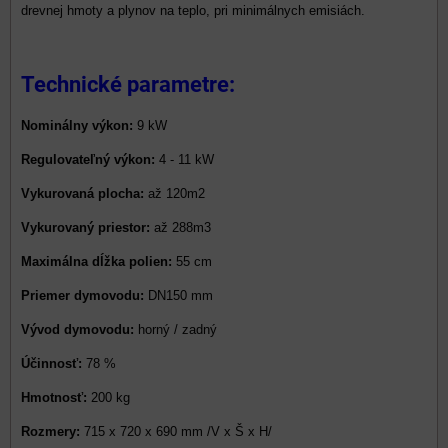
drevnej hmoty a plynov na teplo, pri minimálnych emisiách.
Technické parametre:
Nominálny výkon:
9 kW
Regulovateľný výkon:
4 - 11 kW
Vykurovaná plocha:
až 120m2
Vykurovaný priestor:
až 288m3
Maximálna dĺžka polien:
55 cm
Priemer dymovodu:
DN150 mm
Vývod dymovodu:
horný / zadný
Účinnosť:
78 %
Hmotnosť:
200 kg
Rozmery:
715 x 720 x 690 mm /V x Š x H/