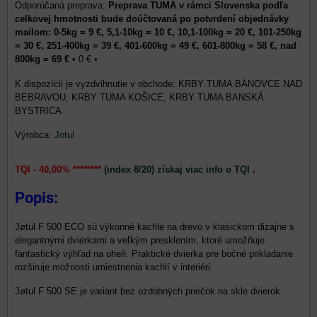
Preprava TUMA v rámci Slovenska podľa
celkovej hmotnosti bude doúčtovaná po potvrdení objednávky
mailom: 0-5kg = 9 €, 5,1-10kg = 10 €, 10,1-100kg = 20 €, 101-250kg
= 30 €, 251-400kg = 39 €, 401-600kg = 49 €, 601-800kg = 58 €, nad
800kg = 69 €
•
0 €
•
KRBY TUMA BÁNOVCE NAD
BEBRAVOU, KRBY TUMA KOŠICE, KRBY TUMA BANSKÁ
BYSTRICA
Výrobca:
Jotul
TQI - 40,00% ********
(index 8/20) získaj viac info o TQI
.
Popis:
Jøtul F 500 ECO sú výkonné kachle na drevo v klasickom dizajne s
elegantnými dvierkami a veľkým presklením, ktoré umožňuje
fantastický výhľad na oheň. Praktické dvierka pre bočné prikladanie
rozširuje možnosti umiestnenia kachlí v interiéri.
Jøtul F 500 SE je variant bez ozdobných priečok na skle dvierok.