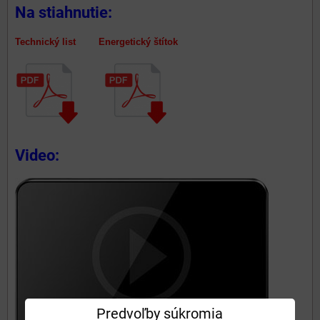
Na stiahnutie:
Technický list Energetický štítok
Video:
Predvoľby súkromia