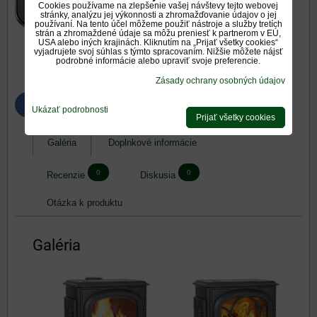
Cookies používame na zlepšenie vašej návštevy tejto webovej
stránky, analýzu jej výkonnosti a zhromažďovanie údajov o jej
používaní. Na tento účel môžeme použiť nástroje a služby tretích
strán a zhromaždené údaje sa môžu preniesť k partnerom v EÚ,
USA alebo iných krajinách. Kliknutím na „Prijať všetky cookies“
vyjadrujete svoj súhlas s týmto spracovaním. Nižšie môžete nájsť
podrobné informácie alebo upraviť svoje preferencie.
Zásady ochrany osobných údajov
Bluesky
Twitter
Facebook
Pinterest
Reddit
LinkedIn
WhatsApp
E-
Ukázať podrobnosti
mail
Prijať všetky cookies
Galéria
Doplnkové informácie
0
0
Recenzie
Diskusia
Otázka k produktu
Galéria