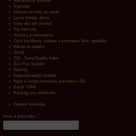
Reklamačný formulár
Výpredaj
Dotácie na kotly na pelety
Lacné brikety, drevo
Viete aký krb chcete?
Top foto krby
Výstavy a prezentácie
Cech kachliarov, krbárov a kominárov Slov. republiky
Nákup na splátky
Súťaž
TQI - Tuma Quality Index
Eco Plus System
Novinky
Najpredávanejší produkt
Nájdi si svojho kominára, kachliara v SR
Bazár TUMA
Katalógy (na stiahnutie)
Ostatné formuláre
*
meno a priezvisko: