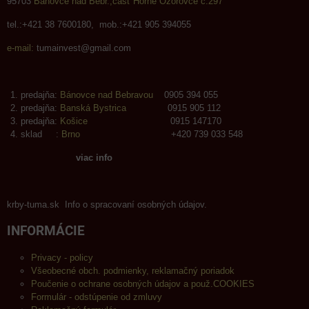
95703
Bánovce nad Bebr.,časť Horné Ozorovce č.297
tel.:+421 38 7600180, mob.:+421 905 394055
e-mail:
tumainvest@gmail.com
predajňa:
Bánovce nad Bebravou
0905 394 055
predajňa:
Banská Bystrica
0915 905 112
predajňa:
Košice
0915 147170
sklad :
Brno
+420 739 033 548
viac info
krby-tuma.sk Info o spracovaní osobných údajov.
INFORMÁCIE
Privacy - policy
Všeobecné obch. podmienky, reklamačný poriadok
Poučenie o ochrane osobných údajov a použ.COOKIES
Formulár - odstúpenie od zmluvy