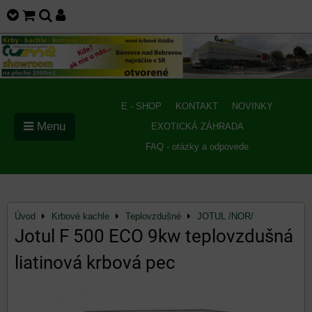
E - SHOP
KONTAKT
NOVINKY
Menu
EXOTICKÁ ZÁHRADA
FAQ - otázky a odpovede
Úvod
Krbové kachle
Teplovzdušné
JOTUL /NOR/
Jotul F 500 ECO 9kw teplovzdušná
liatinová krbová pec