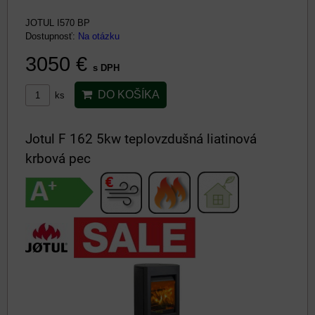
JOTUL I570 BP
Dostupnosť:
Na otázku
3050 €
s DPH
DO KOŠÍKA
ks
Jotul F 162 5kw teplovzdušná liatinová
krbová pec