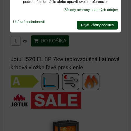
podrobné informácie alebo upraviť svoje preferencie.
Dostupnosť:
Na otázku
Zásady ochrany osobných údajov
2898 €
s DPH
Ukázať podrobnosti
Prijať všetky cookies
3220 €
s DPH
Zľava 10%
DO KOŠÍKA
ks
Jotul I520 FL BP 7kw teplovzdušná liatinová
krbová vložka ľavé presklenie