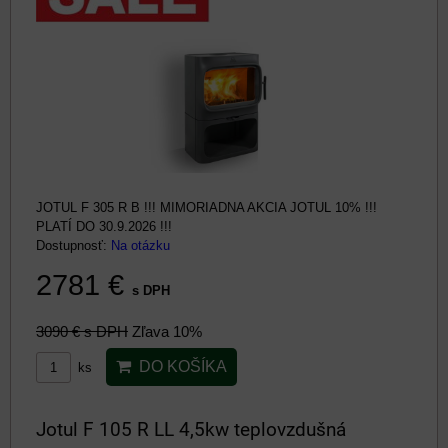
JOTUL F 305 R B !!! MIMORIADNA AKCIA JOTUL 10% !!!
PLATÍ DO 30.9.2026 !!!
Dostupnosť:
Na otázku
2781 €
s DPH
3090 €
s DPH
Zľava 10%
DO KOŠÍKA
ks
Jotul F 105 R LL 4,5kw teplovzdušná