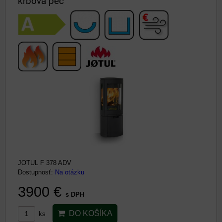
krbová pec
JOTUL F 378 ADV
Dostupnosť:
Na otázku
3900 €
s DPH
DO KOŠÍKA
ks