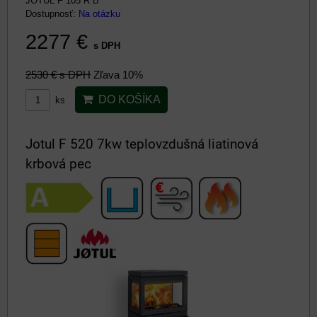
JOTUL F 105 R B
Dostupnosť:
Na otázku
2277 €
s DPH
2530 €
s DPH
Zľava 10%
DO KOŠÍKA
ks
Jotul F 520 7kw teplovzdušná liatinová
krbová pec