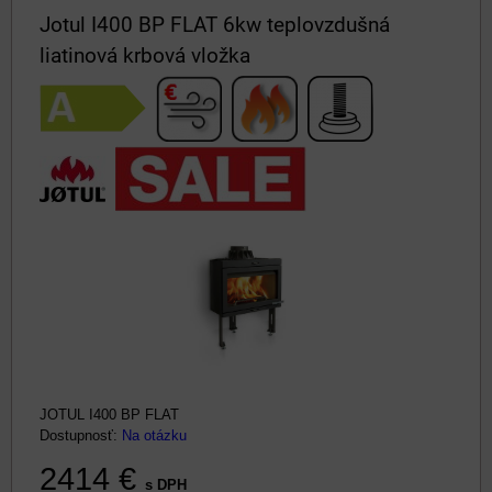
Jotul I400 BP FLAT 6kw teplovzdušná
liatinová krbová vložka
JOTUL I400 BP FLAT
Dostupnosť:
Na otázku
2414 €
s DPH