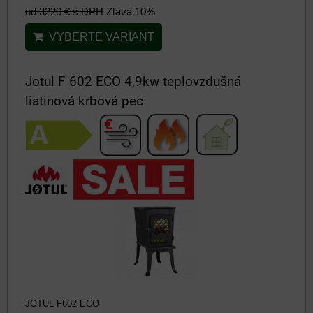
od 3220 €
s DPH
Zľava 10%
VYBERTE VARIANT
Jotul F 602 ECO 4,9kw teplovzdušná
liatinová krbová pec
JOTUL F602 ECO