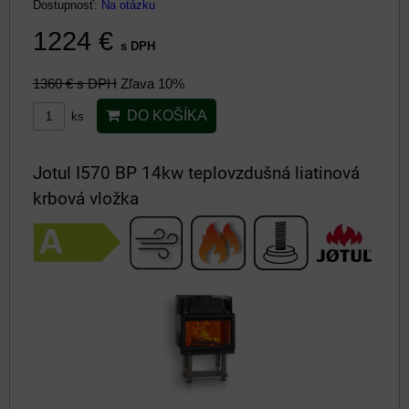
Dostupnosť:
Na otázku
1224 €
s DPH
1360 €
s DPH
Zľava 10%
DO KOŠÍKA
ks
Jotul I570 BP 14kw teplovzdušná liatinová
krbová vložka