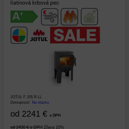
liatinová krbová pec
JOTUL F 105 R LL
Dostupnosť:
Na otázku
od 2241 €
s DPH
od 2490 €
s DPH
Zľava 10%