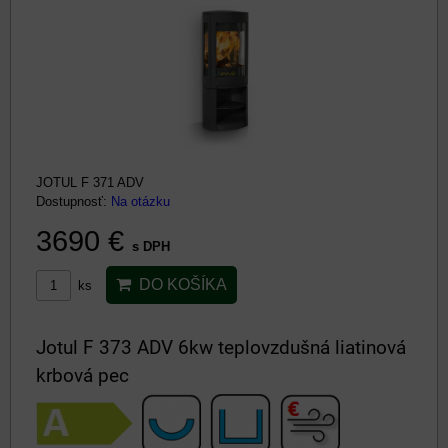
JOTUL F 371 ADV
Dostupnosť:
Na otázku
3690 €
s DPH
DO KOŠÍKA
ks
Jotul F 373 ADV 6kw teplovzdušná liatinová
krbová pec