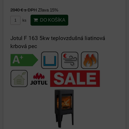
2840 €
s DPH
Zľava 15%
DO KOŠÍKA
ks
Jotul F 163 5kw teplovzdušná liatinová
krbová pec