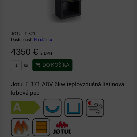
JOTUL F 520
Dostupnosť:
Na otázku
4350 €
s DPH
DO KOŠÍKA
ks
Jotul F 371 ADV 6kw teplovzdušná liatinová
krbová pec