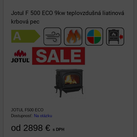
Jotul F 500 ECO 9kw teplovzdušná liatinová
krbová pec
JOTUL F500 ECO
Dostupnosť:
Na otázku
od 2898 €
s DPH