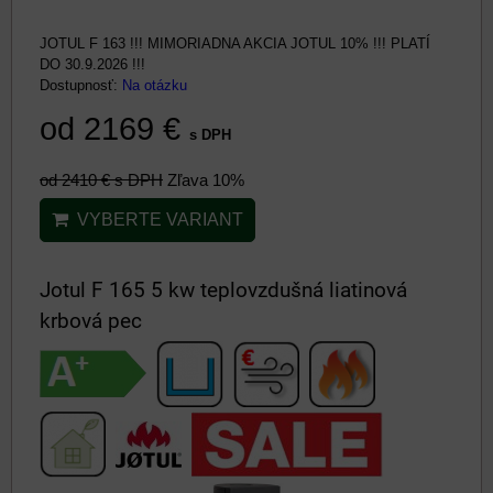
JOTUL F 163 !!! MIMORIADNA AKCIA JOTUL 10% !!! PLATÍ
DO 30.9.2026 !!!
Dostupnosť:
Na otázku
od 2169 €
s DPH
od 2410 €
s DPH
Zľava 10%
VYBERTE VARIANT
Jotul F 165 5 kw teplovzdušná liatinová
krbová pec