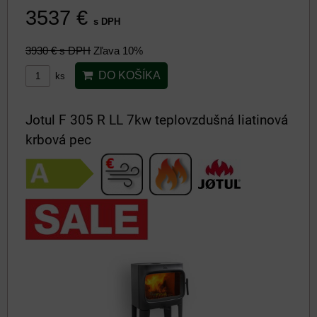
3537 €
s DPH
3930 €
s DPH
Zľava 10%
DO KOŠÍKA
ks
Jotul F 305 R LL 7kw teplovzdušná liatinová
krbová pec