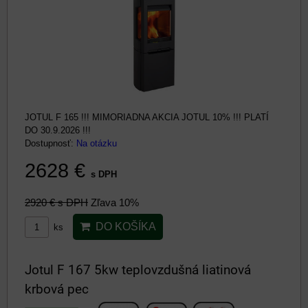
JOTUL F 165 !!! MIMORIADNA AKCIA JOTUL 10% !!! PLATÍ
DO 30.9.2026 !!!
Dostupnosť:
Na otázku
2628 €
s DPH
2920 €
s DPH
Zľava 10%
DO KOŠÍKA
ks
Jotul F 167 5kw teplovzdušná liatinová
krbová pec