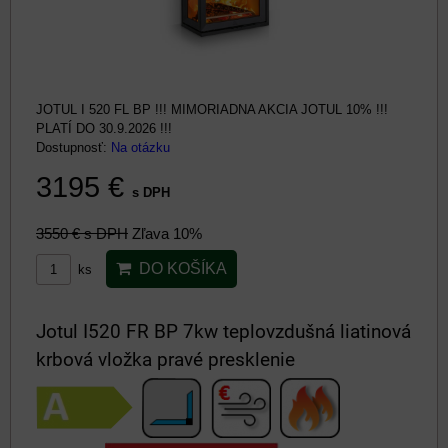
JOTUL I 520 FL BP !!! MIMORIADNA AKCIA JOTUL 10% !!!
PLATÍ DO 30.9.2026 !!!
Dostupnosť:
Na otázku
3195 €
s DPH
3550 €
s DPH
Zľava 10%
DO KOŠÍKA
ks
Jotul I520 FR BP 7kw teplovzdušná liatinová
krbová vložka pravé presklenie