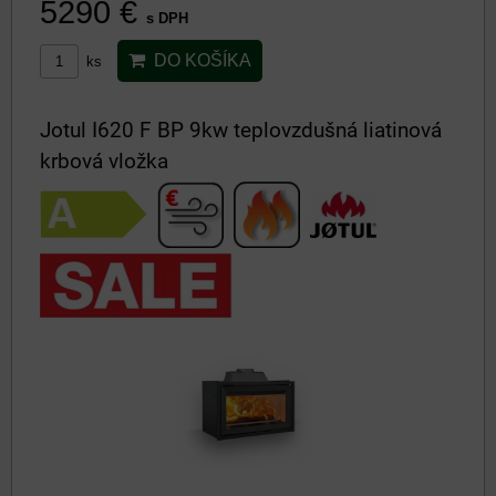
5290 €
s DPH
DO KOŠÍKA
ks
Jotul I620 F BP 9kw teplovzdušná liatinová
krbová vložka