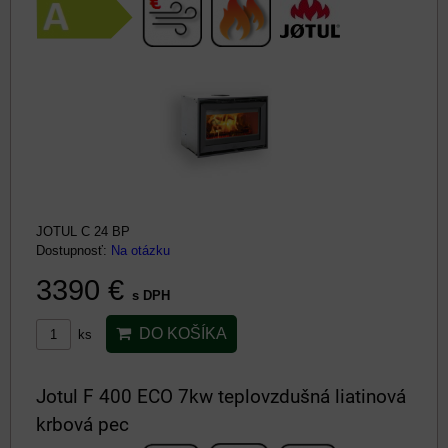
JOTUL C 24 BP
Dostupnosť:
Na otázku
3390 €
s DPH
DO KOŠÍKA
ks
Jotul F 400 ECO 7kw teplovzdušná liatinová
krbová pec