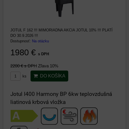
JOTUL F 162 !!! MIMORIADNA AKCIA JOTUL 10% !!! PLATÍ
DO 30.9.2026 !!!
Dostupnosť:
Na otázku
1980 €
s DPH
2200 €
s DPH
Zľava 10%
DO KOŠÍKA
ks
Jotul I400 Harmony BP 6kw teplovzdušná
liatinová krbová vložka