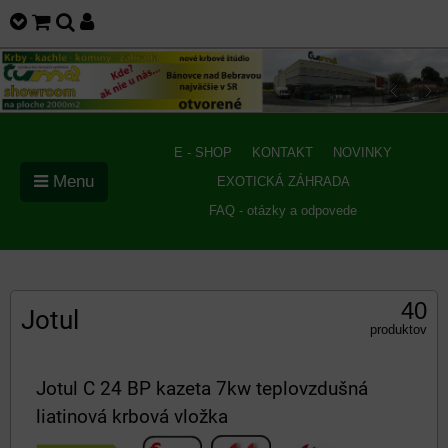
E - SHOP
KONTAKT
NOVINKY
Menu
EXOTICKÁ ZÁHRADA
FAQ - otázky a odpovede
40
Jotul
produktov
Jotul C 24 BP kazeta 7kw teplovzdušná
liatinová krbová vložka