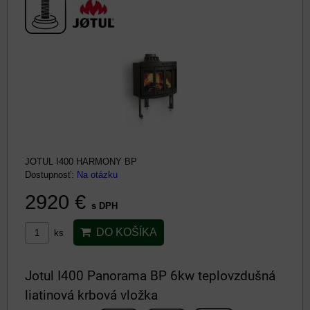
JOTUL I400 HARMONY BP
Dostupnosť:
Na otázku
2920 €
s DPH
DO KOŠÍKA
ks
Jotul I400 Panorama BP 6kw teplovzdušná
liatinová krbová vložka