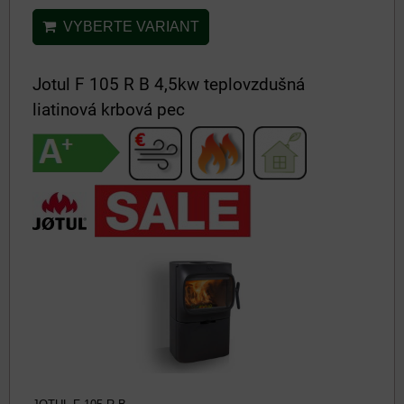
VYBERTE VARIANT
Jotul F 105 R B 4,5kw teplovzdušná
liatinová krbová pec