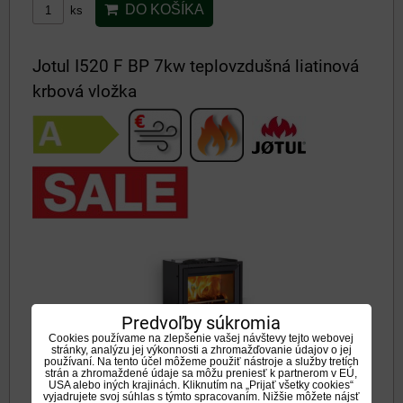
DO KOŠÍKA
ks
Jotul I520 F BP 7kw teplovzdušná liatinová
krbová vložka
Predvoľby súkromia
Cookies používame na zlepšenie vašej návštevy tejto webovej
stránky, analýzu jej výkonnosti a zhromažďovanie údajov o jej
používaní. Na tento účel môžeme použiť nástroje a služby tretích
strán a zhromaždené údaje sa môžu preniesť k partnerom v EÚ,
JOTUL I 520 F BP !!! MIMORIADNA AKCIA JOTUL 10% !!!
USA alebo iných krajinách. Kliknutím na „Prijať všetky cookies“
vyjadrujete svoj súhlas s týmto spracovaním. Nižšie môžete nájsť
PLATÍ DO 30.9.2026 !!!