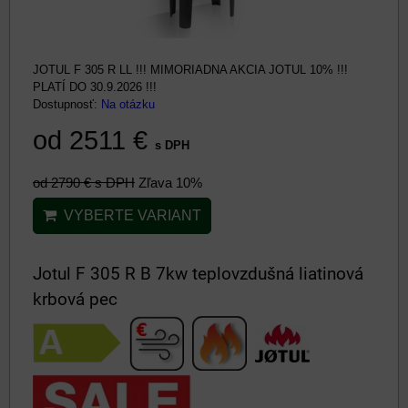
JOTUL F 305 R LL !!! MIMORIADNA AKCIA JOTUL 10% !!!
PLATÍ DO 30.9.2026 !!!
Dostupnosť:
Na otázku
od 2511 €
s DPH
od 2790 €
s DPH
Zľava 10%
VYBERTE VARIANT
Jotul F 305 R B 7kw teplovzdušná liatinová
krbová pec