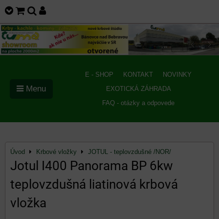
E - SHOP
KONTAKT
NOVINKY
Menu
EXOTICKÁ ZÁHRADA
FAQ - otázky a odpovede
Úvod
Krbové vložky
JOTUL - teplovzdušné /NOR/
Jotul I400 Panorama BP 6kw
teplovzdušná liatinová krbová
vložka