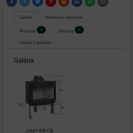
Bluesky
Twitter
Facebook
Pinterest
Reddit
LinkedIn
WhatsApp
E-
mail
Galéria
Doplnkové informácie
0
0
Recenzie
Diskusia
Otázka k produktu
Galéria
Jotul I 400 CB