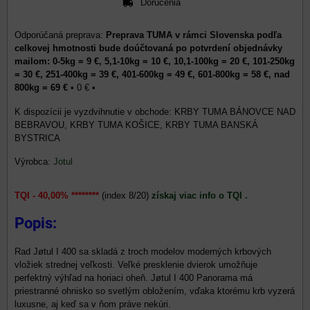
Doručenia
Preprava TUMA v rámci Slovenska podľa
celkovej hmotnosti bude doúčtovaná po potvrdení objednávky
mailom: 0-5kg = 9 €, 5,1-10kg = 10 €, 10,1-100kg = 20 €, 101-250kg
= 30 €, 251-400kg = 39 €, 401-600kg = 49 €, 601-800kg = 58 €, nad
800kg = 69 €
•
0 €
•
KRBY TUMA BÁNOVCE NAD
BEBRAVOU, KRBY TUMA KOŠICE, KRBY TUMA BANSKÁ
BYSTRICA
Výrobca:
Jotul
TQI - 40,00% ********
(index 8/20)
získaj viac info o TQI .
Popis:
Rad Jøtul I 400 sa skladá z troch modelov moderných krbových
vložiek strednej veľkosti. Veľké presklenie dvierok umožňuje
perfektný výhľad na horiaci oheň. Jøtul I 400 Panorama má
priestranné ohnisko so svetlým obložením, vďaka ktorému krb vyzerá
luxusne, aj keď sa v ňom práve nekúri.