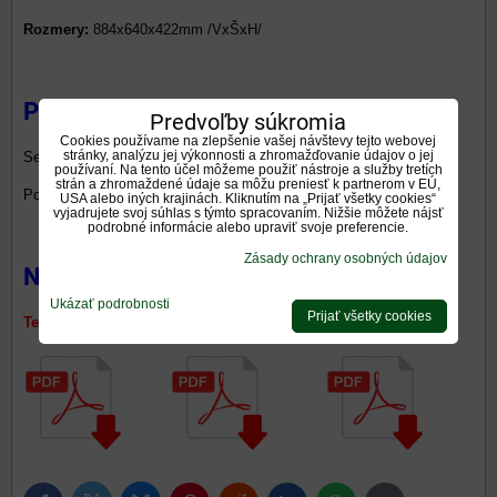
Rozmery:
884x640x422mm /VxŠxH/
Príslušenstvo:
Predvoľby súkromia
Cookies používame na zlepšenie vašej návštevy tejto webovej
stránky, analýzu jej výkonnosti a zhromažďovanie údajov o jej
Set pre pripojenie externého vzduchu DN100mm
300 €
používaní. Na tento účel môžeme použiť nástroje a služby tretích
strán a zhromaždené údaje sa môžu preniesť k partnerom v EÚ,
Popolník s priamym prepadom
360 €
USA alebo iných krajinách. Kliknutím na „Prijať všetky cookies“
vyjadrujete svoj súhlas s týmto spracovaním. Nižšie môžete nájsť
podrobné informácie alebo upraviť svoje preferencie.
Zásady ochrany osobných údajov
Na stiahnutie:
Ukázať podrobnosti
Prijať všetky cookies
Technický list Vyhlásenie zhody Energetický štítok