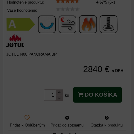
Hodnotenie produktu:
4.67
/
5
(
6
x)
Vaše hodnotenie:
JOTUL I400 PANORAMA BP
2840 €
s DPH
DO KOŠÍKA
ks
Pridať k Obľúbeným
Pridať do zoznamu
Otázka k produktu