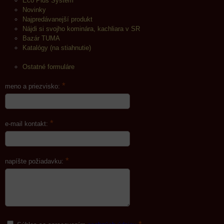
Eco Plus System
Novinky
Najpredávanejší produkt
Nájdi si svojho kominára, kachliara v SR
Bazár TUMA
Katalógy (na stiahnutie)
Ostatné formuláre
*
meno a priezvisko:
*
e-mail kontakt:
*
napíšte požiadavku: