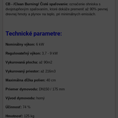
CB - /Clean Burning/ Čisté spaľovanie:
označenie ohniska s
dvojstupňovým spaľovaním, ktoré dokáže premeniť až 90% pevnej
drevnej hmoty a plynov na teplo, pri minimálnych emisiách.
Technické parametre:
Nominálny výkon:
6 kW
Regulovateľný výkon:
3,7 - 9 kW
Vykurovaná plocha:
až 90m2
Vykurovaný priestor:
až 216m3
Maximálna dĺžka polien:
40 cm
Priemer dymovodu:
DN150 / 175 mm
Vývod dymovodu:
horný
Účinnosť:
74 %
Hmotnosť:
125 kg