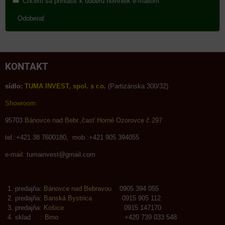
Chcem sa prihlásiť k odberu noviniek e-mailom
Odoberať
KONTAKT
sídlo:
TUMA INVEST, spol. s r.o.
(Partizánska 300/32)
Showroom:
95703
Bánovce nad Bebr.,časť Horné Ozorovce č.297
tel.:+421 38 7600180, mob.:+421 905 394055
e-mail:
tumainvest@gmail.com
predajňa:
Bánovce nad Bebravou
0905 394 055
predajňa:
Banská Bystrica
0915 905 112
predajňa:
Košice
0915 147170
sklad :
Brno
+420 739 033 548