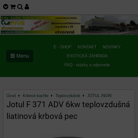
E - SHOP
KONTAKT
NOVINKY
Menu
EXOTICKÁ ZÁHRADA
FAQ - otázky a odpovede
Úvod
Krbové kachle
Teplovzdušné
JOTUL /NOR/
Jotul F 371 ADV 6kw teplovzdušná
liatinová krbová pec