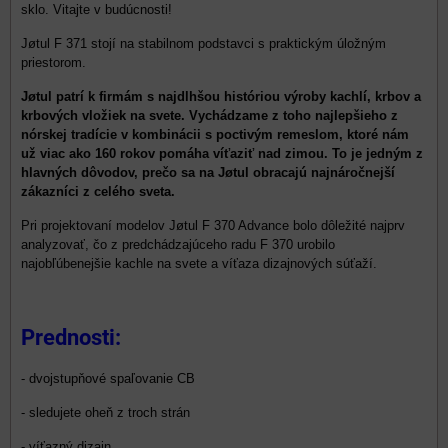
sklo. Vitajte v budúcnosti!
Jøtul F 371 stojí na stabilnom podstavci s praktickým úložným
priestorom.
Jøtul patrí k firmám s najdlhšou históriou výroby kachlí, krbov a
krbových vložiek na svete. Vychádzame z toho najlepšieho z
nórskej tradície v kombinácii s poctivým remeslom, ktoré nám
už viac ako 160 rokov pomáha víťaziť nad zimou. To je jedným z
hlavných dôvodov, prečo sa na Jøtul obracajú najnáročnejší
zákazníci z celého sveta.
Pri projektovaní modelov Jøtul F 370 Advance bolo dôležité najprv
analyzovať, čo z predchádzajúceho radu F 370 urobilo
najobľúbenejšie kachle na svete a víťaza dizajnových súťaží.
Prednosti:
- dvojstupňové spaľovanie CB
- sledujete oheň z troch strán
- víťazný dizajn