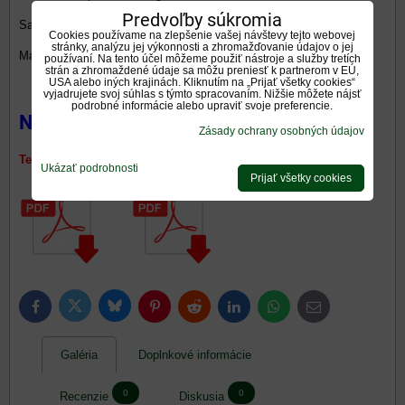
Predvoľby súkromia
Sada pre externý prívod vzduchu DN100, dĺžka 1m 51012164
280 €
Cookies používame na zlepšenie vašej návštevy tejto webovej
stránky, analýzu jej výkonnosti a zhromažďovanie údajov o jej
Mastencová doska horná
550 €
používaní. Na tento účel môžeme použiť nástroje a služby tretích
strán a zhromaždené údaje sa môžu preniesť k partnerom v EÚ,
USA alebo iných krajinách. Kliknutím na „Prijať všetky cookies“
vyjadrujete svoj súhlas s týmto spracovaním. Nižšie môžete nájsť
podrobné informácie alebo upraviť svoje preferencie.
Na stiahnutie:
Zásady ochrany osobných údajov
Technický list Energetický štítok
Ukázať podrobnosti
Prijať všetky cookies
Bluesky
Twitter
Facebook
Pinterest
Reddit
LinkedIn
WhatsApp
E-
mail
Galéria
Doplnkové informácie
0
0
Recenzie
Diskusia