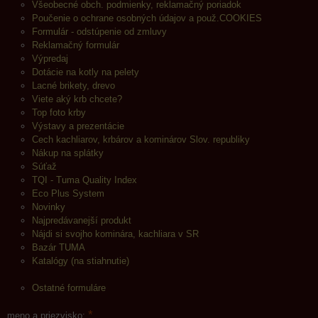
Všeobecné obch. podmienky, reklamačný poriadok
Poučenie o ochrane osobných údajov a použ.COOKIES
Formulár - odstúpenie od zmluvy
Reklamačný formulár
Výpredaj
Dotácie na kotly na pelety
Lacné brikety, drevo
Viete aký krb chcete?
Top foto krby
Výstavy a prezentácie
Cech kachliarov, krbárov a kominárov Slov. republiky
Nákup na splátky
Súťaž
TQI - Tuma Quality Index
Eco Plus System
Novinky
Najpredávanejší produkt
Nájdi si svojho kominára, kachliara v SR
Bazár TUMA
Katalógy (na stiahnutie)
Ostatné formuláre
*
meno a priezvisko: