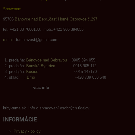
Showroom:
95703
Bánovce nad Bebr.,časť Horné Ozorovce č.297
tel.:+421 38 7600180, mob.:+421 905 394055
e-mail:
tumainvest@gmail.com
predajňa:
Bánovce nad Bebravou
0905 394 055
predajňa:
Banská Bystrica
0915 905 112
predajňa:
Košice
0915 147170
sklad :
Brno
+420 739 033 548
viac info
krby-tuma.sk Info o spracovaní osobných údajov.
INFORMÁCIE
Privacy - policy