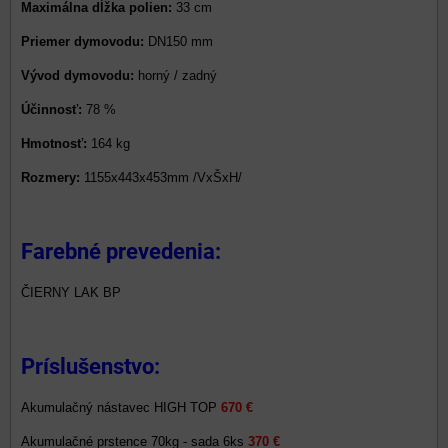
Maximálna dĺžka polien:
33 cm
Priemer dymovodu:
DN150 mm
Vývod dymovodu:
horný / zadný
Účinnosť:
78 %
Hmotnosť:
164 kg
Rozmery:
1155x443x453mm /VxŠxH/
Farebné prevedenia:
ČIERNY LAK BP
Príslušenstvo:
Akumulačný nástavec HIGH TOP
670 €
Akumulačné prstence 70kg - sada 6ks
370 €