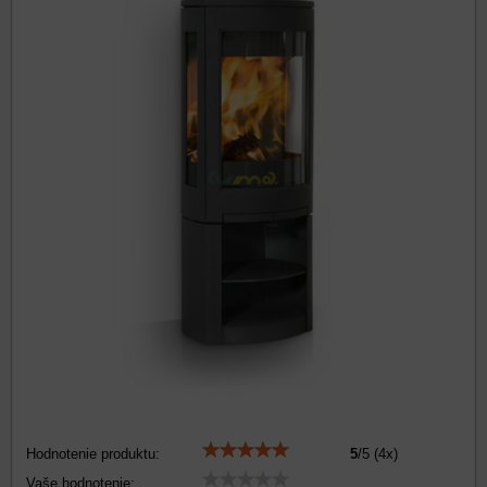
Hodnotenie produktu:
5
/
5
(
4
x)
Vaše hodnotenie: