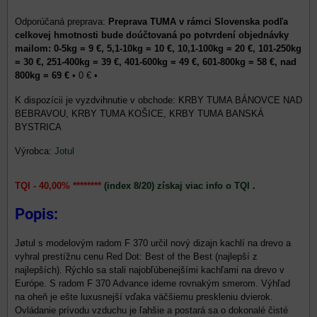
Preprava TUMA v rámci Slovenska podľa
celkovej hmotnosti bude doúčtovaná po potvrdení objednávky
mailom: 0-5kg = 9 €, 5,1-10kg = 10 €, 10,1-100kg = 20 €, 101-250kg
= 30 €, 251-400kg = 39 €, 401-600kg = 49 €, 601-800kg = 58 €, nad
800kg = 69 €
•
0 €
•
KRBY TUMA BÁNOVCE NAD
BEBRAVOU, KRBY TUMA KOŠICE, KRBY TUMA BANSKÁ
BYSTRICA
Výrobca:
Jotul
TQI - 40,00% ********
(index 8/20) získaj viac info o TQI
.
Popis:
Jøtul s modelovým radom F 370 určil nový dizajn kachlí na drevo a
vyhral prestížnu cenu Red Dot: Best of the Best (najlepší z
najlepších). Rýchlo sa stali najobľúbenejšími kachľami na drevo v
Európe. S radom F 370 Advance ideme rovnakým smerom. Výhľad
na oheň je ešte luxusnejší vďaka väčšiemu preskleniu dvierok.
Ovládanie prívodu vzduchu je ľahšie a postará sa o dokonalé čisté